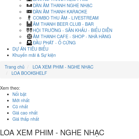
DÀN ÂM THANH NGHE NHẠC
DÀN ÂM THANH KARAOKE
COMBO THU ÂM - LIVESTREAM
ÂM THANH BEER CLUB - BAR
HỘI TRƯỜNG - SÂN KHẤU - BIỂU DIỄN
ÂM THANH CAFE - SHOP - NHÀ HÀNG
ĐẦU PHÁT - Ổ CỨNG
DỰ ÁN TIÊU BIỂU
Khuyến mãi & Sự kiện
Trang chủ
LOA XEM PHIM - NGHE NHẠC
LOA BOOKSHELF
Xem theo:
Nổi bật
Mới nhất
Cũ nhất
Giá cao nhất
Giá thấp nhất
LOA XEM PHIM - NGHE NHẠC