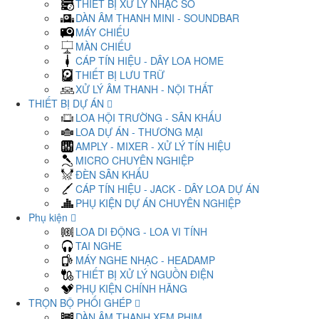
THIẾT BỊ XỬ LÝ NHẠC SỐ
DÀN ÂM THANH MINI - SOUNDBAR
MÁY CHIẾU
MÀN CHIẾU
CÁP TÍN HIỆU - DÂY LOA HOME
THIẾT BỊ LƯU TRỮ
XỬ LÝ ÂM THANH - NỘI THẤT
THIẾT BỊ DỰ ÁN
LOA HỘI TRƯỜNG - SÂN KHẤU
LOA DỰ ÁN - THƯƠNG MẠI
AMPLY - MIXER - XỬ LÝ TÍN HIỆU
MICRO CHUYÊN NGHIỆP
ĐÈN SÂN KHẤU
CÁP TÍN HIỆU - JACK - DÂY LOA DỰ ÁN
PHỤ KIỆN DỰ ÁN CHUYÊN NGHIỆP
Phụ kiện
LOA DI ĐỘNG - LOA VI TÍNH
TAI NGHE
MÁY NGHE NHẠC - HEADAMP
THIẾT BỊ XỬ LÝ NGUỒN ĐIỆN
PHỤ KIỆN CHÍNH HÃNG
TRỌN BỘ PHỐI GHÉP
DÀN ÂM THANH XEM PHIM