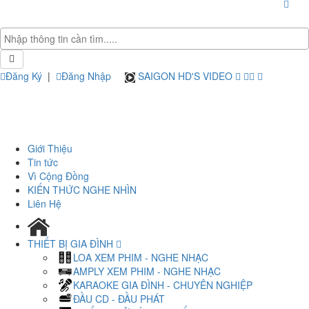
Đăng Ký
|
Đăng Nhập
SAIGON HD'S VIDEO
Giới Thiệu
Tin tức
Vì Cộng Đồng
KIẾN THỨC NGHE NHÌN
Liên Hệ
THIẾT BỊ GIA ĐÌNH
LOA XEM PHIM - NGHE NHẠC
AMPLY XEM PHIM - NGHE NHẠC
KARAOKE GIA ĐÌNH - CHUYÊN NGHIỆP
ĐẦU CD - ĐẦU PHÁT