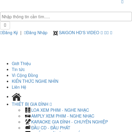
Đăng Ký
|
Đăng Nhập
SAIGON HD'S VIDEO
Giới Thiệu
Tin tức
Vì Cộng Đồng
KIẾN THỨC NGHE NHÌN
Liên Hệ
THIẾT BỊ GIA ĐÌNH
LOA XEM PHIM - NGHE NHẠC
AMPLY XEM PHIM - NGHE NHẠC
KARAOKE GIA ĐÌNH - CHUYÊN NGHIỆP
ĐẦU CD - ĐẦU PHÁT