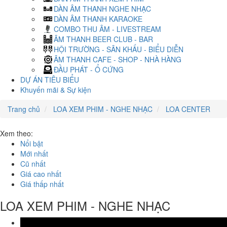
DÀN ÂM THANH NGHE NHẠC
DÀN ÂM THANH KARAOKE
COMBO THU ÂM - LIVESTREAM
ÂM THANH BEER CLUB - BAR
HỘI TRƯỜNG - SÂN KHẤU - BIỂU DIỄN
ÂM THANH CAFE - SHOP - NHÀ HÀNG
ĐẦU PHÁT - Ổ CỨNG
DỰ ÁN TIÊU BIỂU
Khuyến mãi & Sự kiện
Trang chủ
LOA XEM PHIM - NGHE NHẠC
LOA CENTER
Xem theo:
Nổi bật
Mới nhất
Cũ nhất
Giá cao nhất
Giá thấp nhất
LOA XEM PHIM - NGHE NHẠC