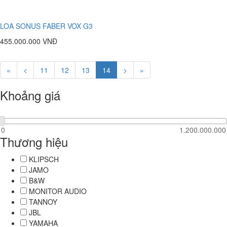
LOA SONUS FABER VOX G3
455.000.000 VNĐ
«
<
11
12
13
14
>
»
Khoảng giá
Thương hiệu
KLIPSCH
JAMO
B&W
MONITOR AUDIO
TANNOY
JBL
YAMAHA