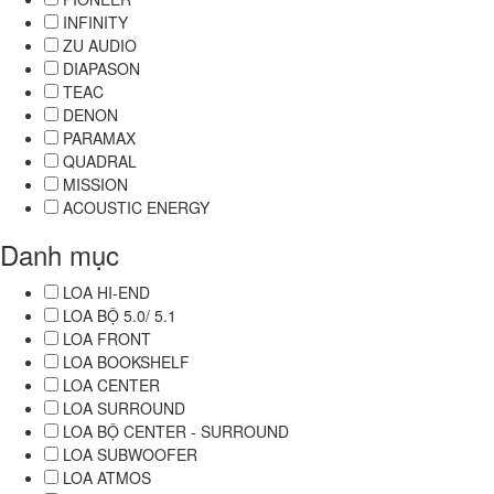
INFINITY
ZU AUDIO
DIAPASON
TEAC
DENON
PARAMAX
QUADRAL
MISSION
ACOUSTIC ENERGY
Danh mục
LOA HI-END
LOA BỘ 5.0/ 5.1
LOA FRONT
LOA BOOKSHELF
LOA CENTER
LOA SURROUND
LOA BỘ CENTER - SURROUND
LOA SUBWOOFER
LOA ATMOS