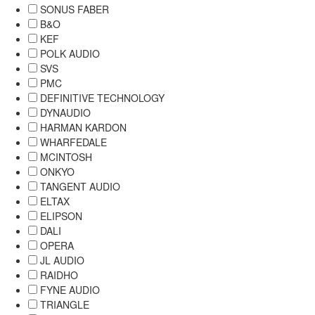
SONUS FABER
B&O
KEF
POLK AUDIO
SVS
PMC
DEFINITIVE TECHNOLOGY
DYNAUDIO
HARMAN KARDON
WHARFEDALE
MCINTOSH
ONKYO
TANGENT AUDIO
ELTAX
ELIPSON
DALI
OPERA
JL AUDIO
RAIDHO
FYNE AUDIO
TRIANGLE