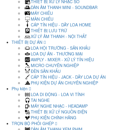
THIẾT BỊ XỬ LÝ NHẠC SỐ
DÀN ÂM THANH MINI - SOUNDBAR
MÁY CHIẾU
MÀN CHIẾU
CÁP TÍN HIỆU - DÂY LOA HOME
THIẾT BỊ LƯU TRỮ
XỬ LÝ ÂM THANH - NỘI THẤT
THIẾT BỊ DỰ ÁN
LOA HỘI TRƯỜNG - SÂN KHẤU
LOA DỰ ÁN - THƯƠNG MẠI
AMPLY - MIXER - XỬ LÝ TÍN HIỆU
MICRO CHUYÊN NGHIỆP
ĐÈN SÂN KHẤU
CÁP TÍN HIỆU - JACK - DÂY LOA DỰ ÁN
PHỤ KIỆN DỰ ÁN CHUYÊN NGHIỆP
Phụ kiện
LOA DI ĐỘNG - LOA VI TÍNH
TAI NGHE
MÁY NGHE NHẠC - HEADAMP
THIẾT BỊ XỬ LÝ NGUỒN ĐIỆN
PHỤ KIỆN CHÍNH HÃNG
TRỌN BỘ PHỐI GHÉP
DÀN ÂM THANH XEM PHIM