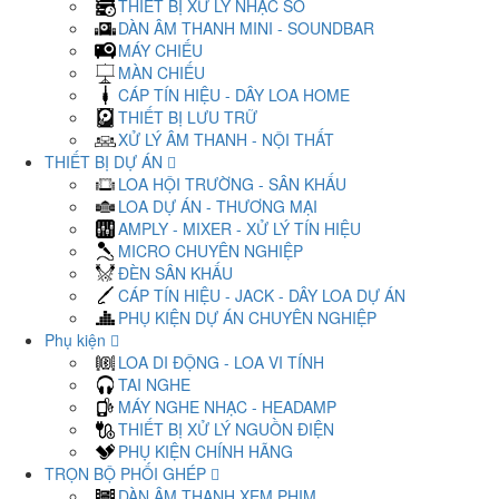
THIẾT BỊ XỬ LÝ NHẠC SỐ
DÀN ÂM THANH MINI - SOUNDBAR
MÁY CHIẾU
MÀN CHIẾU
CÁP TÍN HIỆU - DÂY LOA HOME
THIẾT BỊ LƯU TRỮ
XỬ LÝ ÂM THANH - NỘI THẤT
THIẾT BỊ DỰ ÁN
LOA HỘI TRƯỜNG - SÂN KHẤU
LOA DỰ ÁN - THƯƠNG MẠI
AMPLY - MIXER - XỬ LÝ TÍN HIỆU
MICRO CHUYÊN NGHIỆP
ĐÈN SÂN KHẤU
CÁP TÍN HIỆU - JACK - DÂY LOA DỰ ÁN
PHỤ KIỆN DỰ ÁN CHUYÊN NGHIỆP
Phụ kiện
LOA DI ĐỘNG - LOA VI TÍNH
TAI NGHE
MÁY NGHE NHẠC - HEADAMP
THIẾT BỊ XỬ LÝ NGUỒN ĐIỆN
PHỤ KIỆN CHÍNH HÃNG
TRỌN BỘ PHỐI GHÉP
DÀN ÂM THANH XEM PHIM