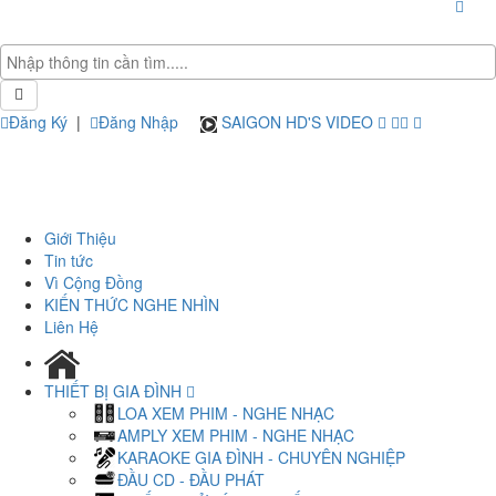
Đăng Ký
|
Đăng Nhập
SAIGON HD'S VIDEO
Giới Thiệu
Tin tức
Vì Cộng Đồng
KIẾN THỨC NGHE NHÌN
Liên Hệ
THIẾT BỊ GIA ĐÌNH
LOA XEM PHIM - NGHE NHẠC
AMPLY XEM PHIM - NGHE NHẠC
KARAOKE GIA ĐÌNH - CHUYÊN NGHIỆP
ĐẦU CD - ĐẦU PHÁT