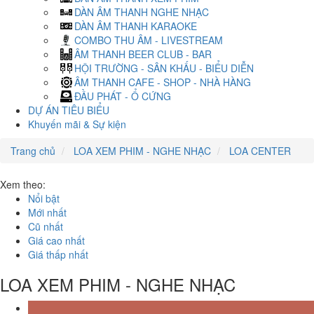
DÀN ÂM THANH NGHE NHẠC
DÀN ÂM THANH KARAOKE
COMBO THU ÂM - LIVESTREAM
ÂM THANH BEER CLUB - BAR
HỘI TRƯỜNG - SÂN KHẤU - BIỂU DIỄN
ÂM THANH CAFE - SHOP - NHÀ HÀNG
ĐẦU PHÁT - Ổ CỨNG
DỰ ÁN TIÊU BIỂU
Khuyến mãi & Sự kiện
Trang chủ
LOA XEM PHIM - NGHE NHẠC
LOA CENTER
Xem theo:
Nổi bật
Mới nhất
Cũ nhất
Giá cao nhất
Giá thấp nhất
LOA XEM PHIM - NGHE NHẠC