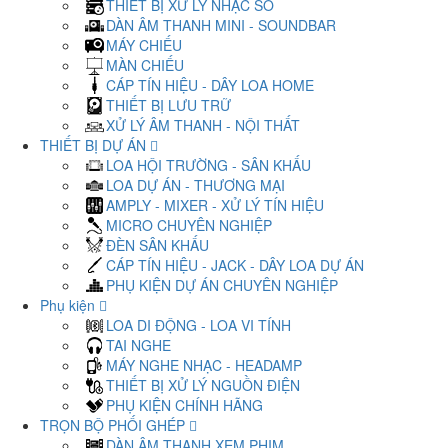
THIẾT BỊ XỬ LÝ NHẠC SỐ
DÀN ÂM THANH MINI - SOUNDBAR
MÁY CHIẾU
MÀN CHIẾU
CÁP TÍN HIỆU - DÂY LOA HOME
THIẾT BỊ LƯU TRỮ
XỬ LÝ ÂM THANH - NỘI THẤT
THIẾT BỊ DỰ ÁN
LOA HỘI TRƯỜNG - SÂN KHẤU
LOA DỰ ÁN - THƯƠNG MẠI
AMPLY - MIXER - XỬ LÝ TÍN HIỆU
MICRO CHUYÊN NGHIỆP
ĐÈN SÂN KHẤU
CÁP TÍN HIỆU - JACK - DÂY LOA DỰ ÁN
PHỤ KIỆN DỰ ÁN CHUYÊN NGHIỆP
Phụ kiện
LOA DI ĐỘNG - LOA VI TÍNH
TAI NGHE
MÁY NGHE NHẠC - HEADAMP
THIẾT BỊ XỬ LÝ NGUỒN ĐIỆN
PHỤ KIỆN CHÍNH HÃNG
TRỌN BỘ PHỐI GHÉP
DÀN ÂM THANH XEM PHIM