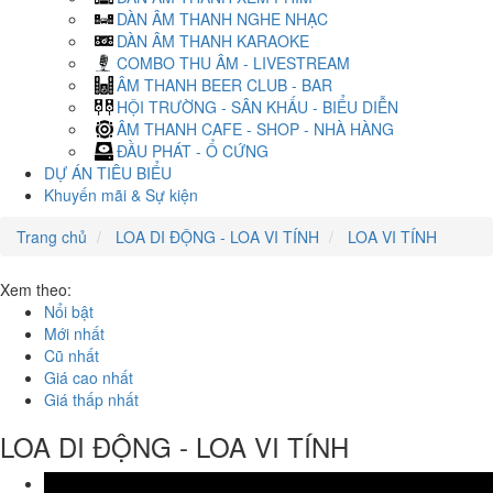
DÀN ÂM THANH NGHE NHẠC
DÀN ÂM THANH KARAOKE
COMBO THU ÂM - LIVESTREAM
ÂM THANH BEER CLUB - BAR
HỘI TRƯỜNG - SÂN KHẤU - BIỂU DIỄN
ÂM THANH CAFE - SHOP - NHÀ HÀNG
ĐẦU PHÁT - Ổ CỨNG
DỰ ÁN TIÊU BIỂU
Khuyến mãi & Sự kiện
Trang chủ
LOA DI ĐỘNG - LOA VI TÍNH
LOA VI TÍNH
Xem theo:
Nổi bật
Mới nhất
Cũ nhất
Giá cao nhất
Giá thấp nhất
LOA DI ĐỘNG - LOA VI TÍNH