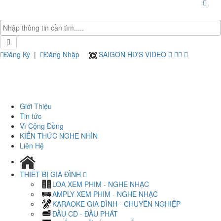
Đăng Ký
|
Đăng Nhập
SAIGON HD'S VIDEO
Giới Thiệu
Tin tức
Vì Cộng Đồng
KIẾN THỨC NGHE NHÌN
Liên Hệ
THIẾT BỊ GIA ĐÌNH
LOA XEM PHIM - NGHE NHẠC
AMPLY XEM PHIM - NGHE NHẠC
KARAOKE GIA ĐÌNH - CHUYÊN NGHIỆP
ĐẦU CD - ĐẦU PHÁT