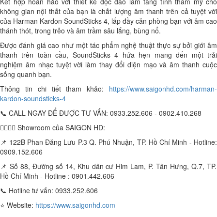
Kết hợp hoàn hảo với thiết kế độc đáo làm tăng tính thẩm mỹ cho
không gian nội thất của bạn là chất lượng âm thanh trên cả tuyệt vời
của Harman Kardon SoundSticks 4, lấp đầy căn phòng bạn với âm cao
thánh thót, trong trẻo và âm trầm sâu lắng, bùng nổ.
Được đánh giá cao như một tác phẩm nghệ thuật thực sự bởi giới âm
thanh trên toàn cầu, SoundSticks 4 hứa hẹn mang đến một trải
nghiệm âm nhạc tuyệt vời làm thay đổi diện mạo và âm thanh cuộc
sống quanh bạn.
Thông tin chi tiết tham khảo:
https://www.saigonhd.com/harman-
kardon-soundsticks-4
📞 CALL NGAY ĐỂ ĐƯỢC TƯ VẤN: 0933.252.606 - 0902.410.268
🏃‍♀️🏃‍♂️ Showroom của SAIGON HD:
📌 122B Phan Đăng Lưu P.3 Q. Phú Nhuận, TP. Hồ Chí Minh - Hotline:
0909.152.606
📌 Số 88, Đường số 14, Khu dân cư Him Lam, P. Tân Hưng, Q.7, TP.
Hồ Chí Minh - Hotline : 0901.442.606
📞 Hotline tư vấn: 0933.252.606
⭐️ Website:
https://www.saigonhd.com