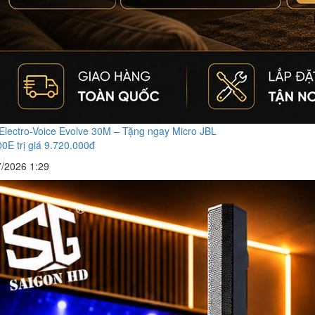
Electro-Voice Evolve 30M – Tặng ngay Micro JBL
E trị giá 9.720.000đ
7/2026 1:29