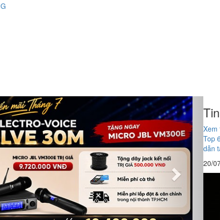
NG
Next
Ti
Xem 
Top 
dẫn 
20/0