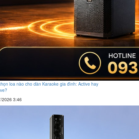
họn loa nào cho dàn Karaoke gia đình: Active hay
ive?
7/2026 3:46