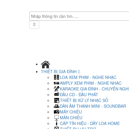
THIẾT BỊ GIA ĐÌNH
LOA XEM PHIM - NGHE NHẠC
AMPLY XEM PHIM - NGHE NHẠC
KARAOKE GIA ĐÌNH - CHUYÊN NGH
ĐẦU CD - ĐẦU PHÁT
THIẾT BỊ XỬ LÝ NHẠC SỐ
DÀN ÂM THANH MINI - SOUNDBAR
MÁY CHIẾU
MÀN CHIẾU
CÁP TÍN HIỆU - DÂY LOA HOME