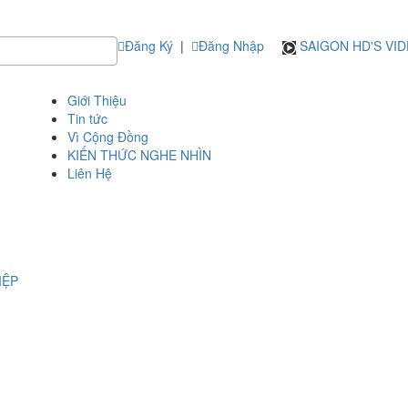
Đăng Ký
|
Đăng Nhập
SAIGON HD'S VI
Giới Thiệu
Tin tức
Vì Cộng Đồng
KIẾN THỨC NGHE NHÌN
Liên Hệ
IỆP