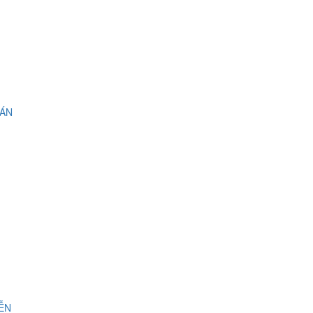
 ÁN
IỄN