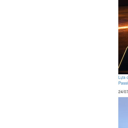
Lựa c
Pass
24/0