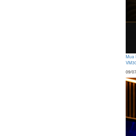
Mua 
VM300
09/0