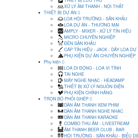
THIẾT BỊ LƯU TRỮ
XỬ LÝ ÂM THANH - NỘI THẤT
THIẾT BỊ DỰ ÁN
LOA HỘI TRƯỜNG - SÂN KHẤU
LOA DỰ ÁN - THƯƠNG MẠI
AMPLY - MIXER - XỬ LÝ TÍN HIỆU
MICRO CHUYÊN NGHIỆP
ĐÈN SÂN KHẤU
CÁP TÍN HIỆU - JACK - DÂY LOA DỰ
PHỤ KIỆN DỰ ÁN CHUYÊN NGHIỆP
Phụ kiện
LOA DI ĐỘNG - LOA VI TÍNH
TAI NGHE
MÁY NGHE NHẠC - HEADAMP
THIẾT BỊ XỬ LÝ NGUỒN ĐIỆN
PHỤ KIỆN CHÍNH HÃNG
TRỌN BỘ PHỐI GHÉP
DÀN ÂM THANH XEM PHIM
DÀN ÂM THANH NGHE NHẠC
DÀN ÂM THANH KARAOKE
COMBO THU ÂM - LIVESTREAM
ÂM THANH BEER CLUB - BAR
HỘI TRƯỜNG - SÂN KHẤU - BIỂU D