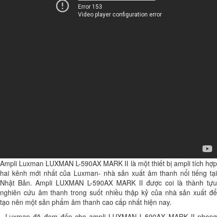
Ampli Luxman LUXMAN L-590AX MARK II là một thiết bị ampli tích hợp
hai kênh mới nhất của Luxman- nhà sản xuất âm thanh nổi tiếng tại
Nhật Bản. Ampli LUXMAN L-590AX MARK II được coi là thành tựu
nghiên cứu âm thanh trong suốt nhiều thập kỷ của nhà sản xuất để
tạo nên một sản phẩm âm thanh cao cấp nhất hiện nay.
- Luxman đã đem đến cho ampli LUXMAN L-590AX MARK II phong