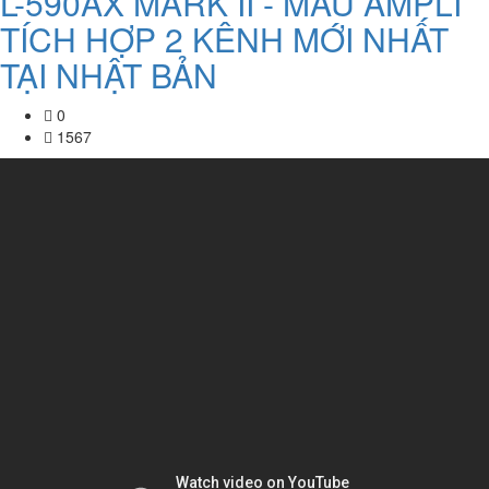
L-590AX MARK II - MẪU AMPLI
TÍCH HỢP 2 KÊNH MỚI NHẤT
TẠI NHẬT BẢN
0
1567