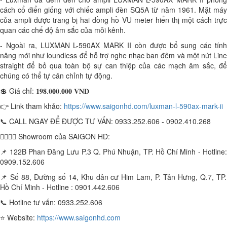
cách cổ điển giống với chiếc ampli đèn SQ5A từ năm 1961. Mặt máy
của ampli được trang bị hai đồng hồ VU meter hiển thị một cách trực
quan các chế độ âm sắc của mỗi kênh.
- Ngoài ra, LUXMAN L-590AX MARK II còn được bổ sung các tính
năng mới như loundless để hỗ trợ nghe nhạc ban đêm và một nút Line
straight để bỏ qua toàn bộ sự can thiệp của các mạch âm sắc, để
chúng có thể tự cân chỉnh tự động.
💲 Giá chỉ: 𝟏𝟗𝟖.𝟎𝟎𝟎.𝟎𝟎𝟎 𝐕𝐍𝐃
👉 Link tham khảo:
https://www.saigonhd.com/luxman-l-590ax-mark-ii
📞 CALL NGAY ĐỂ ĐƯỢC TƯ VẤN: 0933.252.606 - 0902.410.268
🏃‍♀️🏃‍♂️ Showroom của SAIGON HD:
📌 122B Phan Đăng Lưu P.3 Q. Phú Nhuận, TP. Hồ Chí Minh - Hotline:
0909.152.606
📌 Số 88, Đường số 14, Khu dân cư Him Lam, P. Tân Hưng, Q.7, TP.
Hồ Chí Minh - Hotline : 0901.442.606
📞 Hotline tư vấn: 0933.252.606
⭐️ Website:
https://www.saigonhd.com