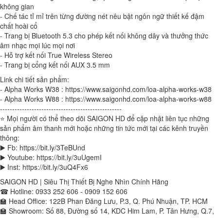
không gian
- Chế tác tỉ mỉ trên từng đường nét nêu bật ngôn ngữ thiết kế đậm
chất hoài cổ
- Trang bị Bluetooth 5.3 cho phép kết nối không dây và thưởng thức
âm nhạc mọi lúc mọi nơi
- Hỗ trợ kết nối True Wireless Stereo
- Trang bị cổng kết nối AUX 3.5 mm
Link chi tiết sản phẩm:
- Alpha Works W38 : https://www.saigonhd.com/loa-alpha-works-w38
- Alpha Works W88 : https://www.saigonhd.com/loa-alpha-works-w88
--------------------------------------------------
⭐ Mọi người có thể theo dõi SAIGON HD để cập nhật liên tục những
sản phẩm âm thanh mới hoặc những tin tức mới tại các kênh truyền
thông:
▶️ Fb: https://bit.ly/3TeBUnd
▶️ Youtube: https://bit.ly/3uUgemI
▶️ Inst: https://bit.ly/3uQ4Fx6
SAIGON HD | Siêu Thị Thiết Bị Nghe Nhìn Chính Hãng
☎ Hotline: 0933 252 606 - 0909 152 606
🏫 Head Office: 122B Phan Đăng Lưu, P.3, Q. Phú Nhuận, TP. HCM
🏫 Showroom: Số 88, Đường số 14, KDC Him Lam, P. Tân Hưng, Q.7,