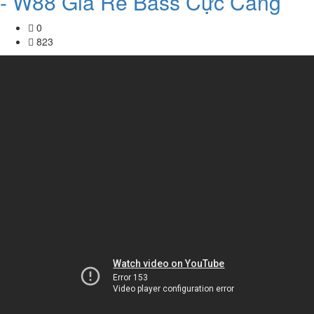
- W88 Giá Rẻ Bass Cực Căng
0
823