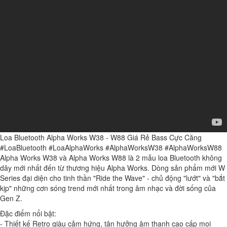
Loa Bluetooth Alpha Works W38 - W88 Giá Rẻ Bass Cực Căng
#LoaBluetooth #LoaAlphaWorks #AlphaWorksW38 #AlphaWorksW88
Alpha Works W38 và Alpha Works W88 là 2 mẫu loa Bluetooth không
dây mới nhất đến từ thương hiệu Alpha Works. Dòng sản phẩm mới W
Series đại diện cho tinh thần "Ride the Wave" - chủ động "lướt" và "bắt
kịp" những cơn sóng trend mới nhất trong âm nhạc và đời sống của
Gen Z.
Đặc điểm nổi bật:
- Thiết kế Retro giàu cảm hứng, tận hưởng âm thanh cao cấp mọi