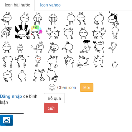
Icon hài hước
Icon yahoo
Đăng nhập
để bình
Bỏ qua
luận
Gửi