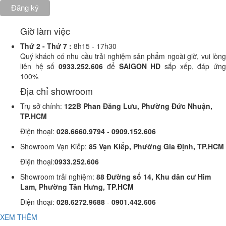
Giờ làm việc
Thứ 2 -
Thứ 7 :
8h15 - 17h30
Quý khách có nhu cầu trải nghiệm sản phẩm ngoài giờ, vui lòng
liên hệ số
0933.252.606
để
SAIGON HD
sắp xếp, đáp ứn
100%
Địa chỉ showroom
Trụ sở chính:
122B Phan Đăng Lưu, Phường Đức Nhuận,
TP.HCM
Điện thoại:
028.6660.9794
-
0909.152.606
Showroom Vạn Kiếp:
85 Vạn Kiếp, Phường Gia Định, TP.HCM
Điện thoại:
0933.252.606
Showroom trải nghiệm:
88 Đường số 14, Khu dân cư Him
Lam, Phường Tân Hưng, TP.HCM
Điện thoại:
028.6272.9688
-
0901.442.606
XEM THÊM