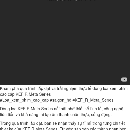
Khám phá quá trình lắp đặt và trải nghiệm thực tế dòng loa xem phim
cao cấp KEF R Meta Series
#Loa_xem_phim_cao_cấp #saigon_hd #KEF_R_Meta_Series
Dòng loa KEF R Meta Series nổi bật nhờ thiết kế tinh tế, công nghệ
tiên tiến và khả năng tái tạo âm thanh chân thực, sống động.
Trong quá trình lắp đặt, bạn sẽ nhận thấy sự tỉ mỉ trong từng chi tiết
thiết kế của KEF R Meta Series. Từ việc sắp xếp các thành phần bên