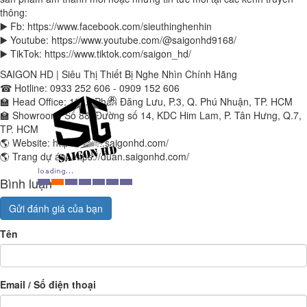
thông:
▶️ Fb: https://www.facebook.com/sieuthinghenhin
▶️ Youtube: https://www.youtube.com/@saigonhd9168/
▶️ TikTok: https://www.tiktok.com/saigon_hd/
SAIGON HD | Siêu Thị Thiết Bị Nghe Nhìn Chính Hãng
☎ Hotline: 0933 252 606 - 0909 152 606
🏫 Head Office: 122B Phan Đăng Lưu, P.3, Q. Phú Nhuận, TP. HCM
🏫 Showroom: Số 88, Đường số 14, KDC Him Lam, P. Tân Hưng, Q.7,
TP. HCM
🌎 Website: https://www.saigonhd.com/
🌎 Trang dự án: https://duan.saigonhd.com/
Bình luận
Gửi đánh giá của bạn
Tên
Email / Số điện thoại