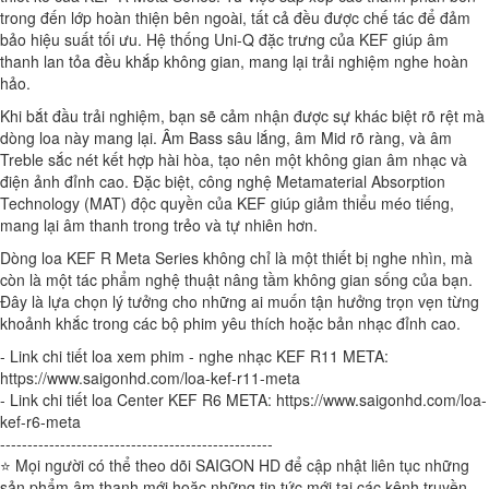
trong đến lớp hoàn thiện bên ngoài, tất cả đều được chế tác để đảm
bảo hiệu suất tối ưu. Hệ thống Uni-Q đặc trưng của KEF giúp âm
thanh lan tỏa đều khắp không gian, mang lại trải nghiệm nghe hoàn
hảo.
Khi bắt đầu trải nghiệm, bạn sẽ cảm nhận được sự khác biệt rõ rệt mà
dòng loa này mang lại. Âm Bass sâu lắng, âm Mid rõ ràng, và âm
Treble sắc nét kết hợp hài hòa, tạo nên một không gian âm nhạc và
điện ảnh đỉnh cao. Đặc biệt, công nghệ Metamaterial Absorption
Technology (MAT) độc quyền của KEF giúp giảm thiểu méo tiếng,
mang lại âm thanh trong trẻo và tự nhiên hơn.
Dòng loa KEF R Meta Series không chỉ là một thiết bị nghe nhìn, mà
còn là một tác phẩm nghệ thuật nâng tầm không gian sống của bạn.
Đây là lựa chọn lý tưởng cho những ai muốn tận hưởng trọn vẹn từng
khoảnh khắc trong các bộ phim yêu thích hoặc bản nhạc đỉnh cao.
- Link chi tiết loa xem phim - nghe nhạc KEF R11 META:
https://www.saigonhd.com/loa-kef-r11-meta
- Link chi tiết loa Center KEF R6 META: https://www.saigonhd.com/loa-
kef-r6-meta
--------------------------------------------------
⭐ Mọi người có thể theo dõi SAIGON HD để cập nhật liên tục những
sản phẩm âm thanh mới hoặc những tin tức mới tại các kênh truyền