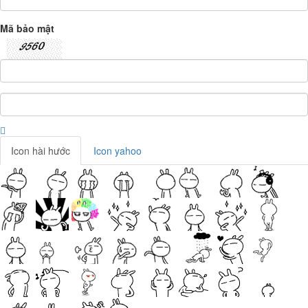
Mã bảo mật
Icon hài hước
Icon yahoo