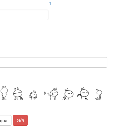
 qua
Gửi