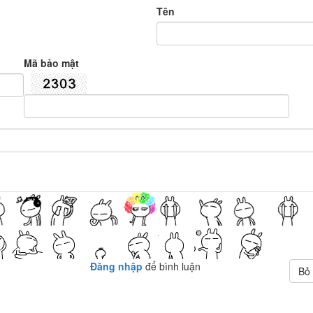
Tên
Mã bảo mật
Đăng nhập
để bình luận
Bỏ