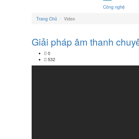
Công nghệ
Trang Chủ
Video
Giải pháp âm thanh chuyê
0
532