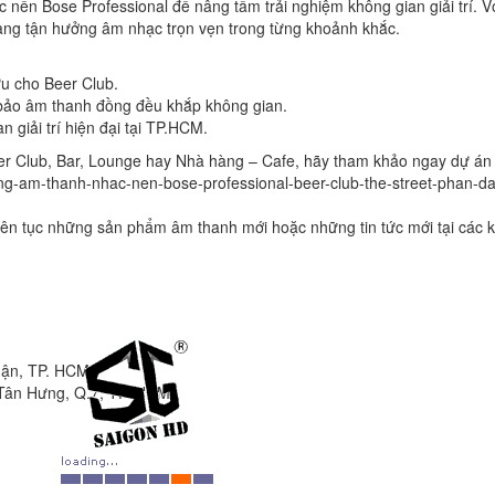
nền Bose Professional để nâng tầm trải nghiệm không gian giải trí. Vớ
àng tận hưởng âm nhạc trọn vẹn trong từng khoảnh khắc.
ưu cho Beer Club.
m bảo âm thanh đồng đều khắp không gian.
 giải trí hiện đại tại TP.HCM.
r Club, Bar, Lounge hay Nhà hàng – Cafe, hãy tham khảo ngay dự án n
hong-am-thanh-nhac-nen-bose-professional-beer-club-the-street-phan-da
iên tục những sản phẩm âm thanh mới hoặc những tin tức mới tại các k
uận, TP. HCM
Tân Hưng, Q.7, TP. HCM