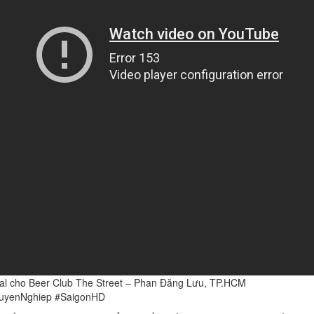
al cho Beer Club The Street – Phan Đăng Lưu, TP.HCM
huyenNghiep #SaigonHD