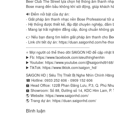
Beer Club The Street lựa chọn hệ thống âm thanh nhạc 
Bose mang đến bầu không khí sôi động, giúp khách h
🔊 Điểm nổi bật của dự án:
- Giải pháp âm thanh nhạc nền Bose Professional tối 
- Hệ thống được thiết kế, lắp đặt chuyên nghiệp, đả
- Mang lại trải nghiệm đẳng cấp, đúng chuẩn không gian
👉 Nếu bạn đang tìm kiếm giải pháp âm thanh cho Bee
- Link chi tiết dự án: https://duan.saigonhd.com/he-t
--------------------------------------------------
⭐ Mọi người có thể theo dõi SAIGON HD để cập nhật l
▶️ Fb: https://www.facebook.com/sieuthinghenhin
▶️ Youtube: https://www.youtube.com/@saigonhd9168/
▶️ TikTok: https://www.tiktok.com/saigon_hd/
SAIGON HD | Siêu Thị Thiết Bị Nghe Nhìn Chính Hãng
☎ Hotline: 0933 252 606 - 0909 152 606
🏫 Head Office: 122B Phan Đăng Lưu, P.3, Q. Phú Nh
🏫 Showroom: Số 88, Đường số 14, KDC Him Lam, P. 
🌎 Website: https://www.saigonhd.com/
🌎 Trang dự án: https://duan.saigonhd.com/
Bình luận