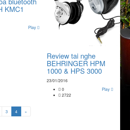
oa bluetooth
H KMC1
Play
Review tai nghe
BEHRINGER HPM
1000 & HPS 3000
23/01/2016
0
Play
2722
3
4
»