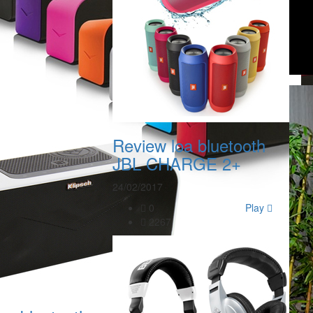
Review loa bluetooth
JBL CHARGE 2+
24/02/2017
0
Play
2267