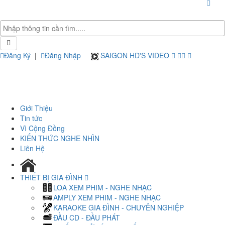
Đăng Ký
|
Đăng Nhập
SAIGON HD'S VIDEO
Giới Thiệu
Tin tức
Vì Cộng Đồng
KIẾN THỨC NGHE NHÌN
Liên Hệ
THIẾT BỊ GIA ĐÌNH
LOA XEM PHIM - NGHE NHẠC
AMPLY XEM PHIM - NGHE NHẠC
KARAOKE GIA ĐÌNH - CHUYÊN NGHIỆP
ĐẦU CD - ĐẦU PHÁT