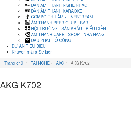
DÀN ÂM THANH NGHE NHẠC
DÀN ÂM THANH KARAOKE
COMBO THU ÂM - LIVESTREAM
ÂM THANH BEER CLUB - BAR
HỘI TRƯỜNG - SÂN KHẤU - BIỂU DIỄN
ÂM THANH CAFE - SHOP - NHÀ HÀNG
ĐẦU PHÁT - Ổ CỨNG
DỰ ÁN TIÊU BIỂU
Khuyến mãi & Sự kiện
Trang chủ
TAI NGHE
AKG
AKG K702
AKG K702