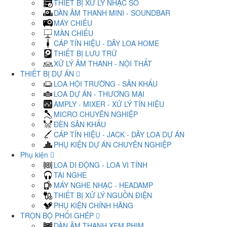
THIẾT BỊ XỬ LÝ NHẠC SỐ
DÀN ÂM THANH MINI - SOUNDBAR
MÁY CHIẾU
MÀN CHIẾU
CÁP TÍN HIỆU - DÂY LOA HOME
THIẾT BỊ LƯU TRỮ
XỬ LÝ ÂM THANH - NỘI THẤT
THIẾT BỊ DỰ ÁN
LOA HỘI TRƯỜNG - SÂN KHẤU
LOA DỰ ÁN - THƯƠNG MẠI
AMPLY - MIXER - XỬ LÝ TÍN HIỆU
MICRO CHUYÊN NGHIỆP
ĐÈN SÂN KHẤU
CÁP TÍN HIỆU - JACK - DÂY LOA DỰ ÁN
PHỤ KIỆN DỰ ÁN CHUYÊN NGHIỆP
Phụ kiện
LOA DI ĐỘNG - LOA VI TÍNH
TAI NGHE
MÁY NGHE NHẠC - HEADAMP
THIẾT BỊ XỬ LÝ NGUỒN ĐIỆN
PHỤ KIỆN CHÍNH HÃNG
TRỌN BỘ PHỐI GHÉP
DÀN ÂM THANH XEM PHIM