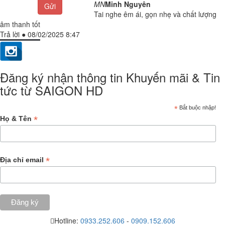
MN
Minh Nguyên
Gửi
Tai nghe êm ái, gọn nhẹ và chất lượng
âm thanh tốt
Trả lời
●
08/02/2025 8:47
Đăng ký nhận thông tin Khuyến mãi & Tin
tức từ SAIGON HD
*
Bắt buộc nhập!
*
Họ & Tên
*
Địa chỉ email
Hotline:
0933.252.606
-
0909.152.606