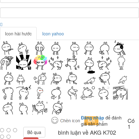
Icon hài hước
Icon yahoo
Đăng nhập
để đánh
Có
giá sản phẩm
1
bình luận về AKG K702
Bỏ qua