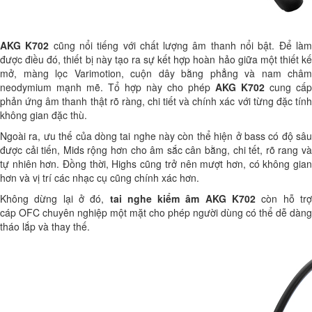
AKG K702
cũng nổi tiếng với chất lượng âm thanh nổi bật. Để là
được điều đó, thiết bị này tạo ra sự kết hợp hoàn hảo giữa một thiết kế
mở, màng lọc Varimotion, cuộn dây bằng phẳng và nam châm
neodymium mạnh mẽ. Tổ hợp này cho phép
AKG K702
cung cấp
phản ứng âm thanh thật rõ ràng, chi tiết và chính xác với từng đặc tính
không gian đặc thù.
Ngoài ra, ưu thế của dòng tai nghe này còn thể hiện ở bass có độ sâu
được cải tiến, Mids rộng hơn cho âm sắc cân bằng, chi tết, rõ rang và
tự nhiên hơn. Đồng thời, Highs cũng trở nên mượt hơn, có không gian
hơn và vị trí các nhạc cụ cũng chính xác hơn.
Không dừng lại ở đó,
tai nghe kiểm âm
AKG K702
còn hỗ tr
cáp OFC chuyên nghiệp một mặt cho phép người dùng có thể dễ dàng
tháo lắp và thay thế.