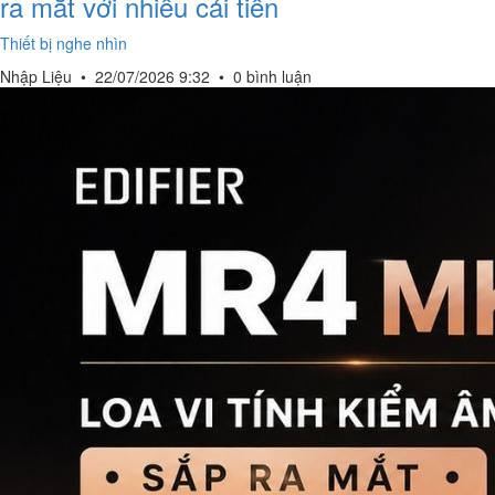
ra mắt với nhiều cải tiến
Thiết bị nghe nhìn
Nhập Liệu
•
22/07/2026 9:32
•
0 bình luận