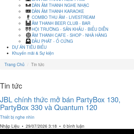
DÀN ÂM THANH NGHE NHẠC
DÀN ÂM THANH KARAOKE
COMBO THU ÂM - LIVESTREAM
ÂM THANH BEER CLUB - BAR
HỘI TRƯỜNG - SÂN KHẤU - BIỂU DIỄN
ÂM THANH CAFE - SHOP - NHÀ HÀNG
ĐẦU PHÁT - Ổ CỨNG
DỰ ÁN TIÊU BIỂU
Khuyến mãi & Sự kiện
Trang Chủ
Tin tức
Tin tức
JBL chính thức mở bán PartyBox 130,
PartyBox 330 và Quantum 120
Thiết bị nghe nhìn
Nhập Liệu
•
29/07/2026 3:18
•
0 bình luận