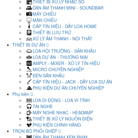
THIẾT BỊ XỬ LÝ NHẠC SỐ
DÀN ÂM THANH MINI - SOUNDBAR
MÁY CHIẾU
MÀN CHIẾU
CÁP TÍN HIỆU - DÂY LOA HOME
THIẾT BỊ LƯU TRỮ
XỬ LÝ ÂM THANH - NỘI THẤT
THIẾT BỊ DỰ ÁN
LOA HỘI TRƯỜNG - SÂN KHẤU
LOA DỰ ÁN - THƯƠNG MẠI
AMPLY - MIXER - XỬ LÝ TÍN HIỆU
MICRO CHUYÊN NGHIỆP
ĐÈN SÂN KHẤU
CÁP TÍN HIỆU - JACK - DÂY LOA DỰ ÁN
PHỤ KIỆN DỰ ÁN CHUYÊN NGHIỆP
Phụ kiện
LOA DI ĐỘNG - LOA VI TÍNH
TAI NGHE
MÁY NGHE NHẠC - HEADAMP
THIẾT BỊ XỬ LÝ NGUỒN ĐIỆN
PHỤ KIỆN CHÍNH HÃNG
TRỌN BỘ PHỐI GHÉP
DÀN ÂM THANH XEM PHIM