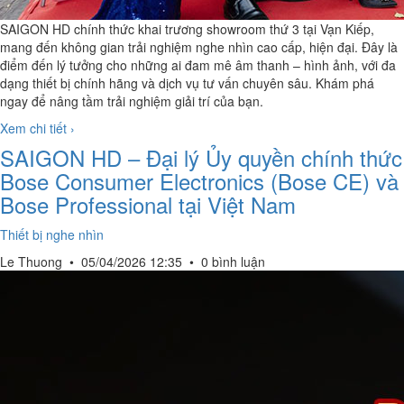
SAIGON HD chính thức khai trương showroom thứ 3 tại Vạn Kiếp,
mang đến không gian trải nghiệm nghe nhìn cao cấp, hiện đại. Đây là
điểm đến lý tưởng cho những ai đam mê âm thanh – hình ảnh, với đa
dạng thiết bị chính hãng và dịch vụ tư vấn chuyên sâu. Khám phá
ngay để nâng tầm trải nghiệm giải trí của bạn.
Xem chi tiết ›
SAIGON HD – Đại lý Ủy quyền chính thức
Bose Consumer Electronics (Bose CE) và
Bose Professional tại Việt Nam
Thiết bị nghe nhìn
Le Thuong
•
05/04/2026 12:35
•
0 bình luận