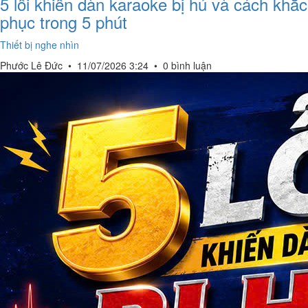
5 lỗi khiến dàn karaoke bị hú và cách khắc
phục trong 5 phút
Thiết bị nghe nhìn
Phước Lê Đức
•
11/07/2026 3:24
•
0 bình luận