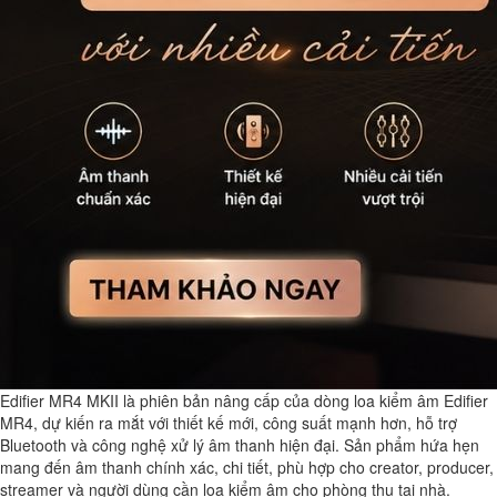
Edifier MR4 MKII
là phiên bản nâng cấp của dòng loa kiểm âm Edifier
MR4, dự kiến ra mắt với thiết kế mới, công suất mạnh hơn, hỗ trợ
Bluetooth và công nghệ xử lý âm thanh hiện đại. Sản phẩm hứa hẹn
mang đến âm thanh chính xác, chi tiết, phù hợp cho creator, producer,
streamer và người dùng cần loa kiểm âm cho phòng thu tại nhà.