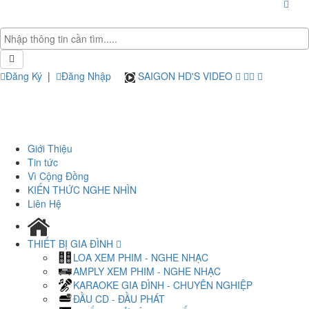
Đăng Ký
|
Đăng Nhập
SAIGON HD'S VIDEO
Giới Thiệu
Tin tức
Vì Cộng Đồng
KIẾN THỨC NGHE NHÌN
Liên Hệ
THIẾT BỊ GIA ĐÌNH
LOA XEM PHIM - NGHE NHẠC
AMPLY XEM PHIM - NGHE NHẠC
KARAOKE GIA ĐÌNH - CHUYÊN NGHIỆP
ĐẦU CD - ĐẦU PHÁT