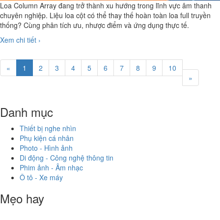
Loa Column Array đang trở thành xu hướng trong lĩnh vực âm thanh
chuyên nghiệp. Liệu loa cột có thể thay thế hoàn toàn loa full truyền
thống? Cùng phân tích ưu, nhược điểm và ứng dụng thực tế.
Xem chi tiết ›
«
1
2
3
4
5
6
7
8
9
10
»
Danh mục
Thiết bị nghe nhìn
Phụ kiện cá nhân
Photo - Hình ảnh
Di động - Công nghệ thông tin
Phim ảnh - Âm nhạc
Ô tô - Xe máy
Mẹo hay