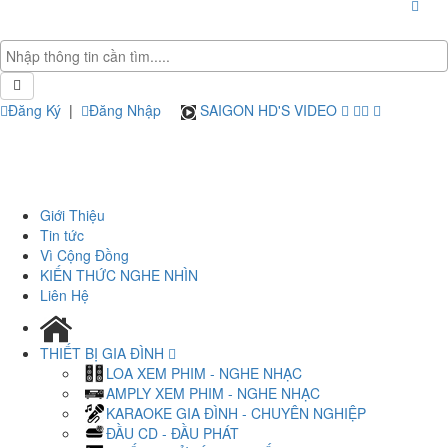
Đăng Ký
|
Đăng Nhập
SAIGON HD'S VIDEO
Giới Thiệu
Tin tức
Vì Cộng Đồng
KIẾN THỨC NGHE NHÌN
Liên Hệ
THIẾT BỊ GIA ĐÌNH
LOA XEM PHIM - NGHE NHẠC
AMPLY XEM PHIM - NGHE NHẠC
KARAOKE GIA ĐÌNH - CHUYÊN NGHIỆP
ĐẦU CD - ĐẦU PHÁT