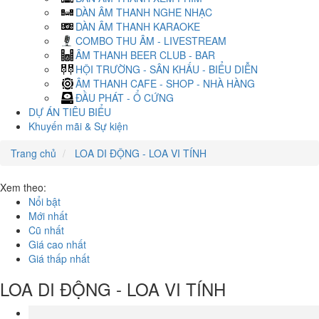
DÀN ÂM THANH NGHE NHẠC
DÀN ÂM THANH KARAOKE
COMBO THU ÂM - LIVESTREAM
ÂM THANH BEER CLUB - BAR
HỘI TRƯỜNG - SÂN KHẤU - BIỂU DIỄN
ÂM THANH CAFE - SHOP - NHÀ HÀNG
ĐẦU PHÁT - Ổ CỨNG
DỰ ÁN TIÊU BIỂU
Khuyến mãi & Sự kiện
Trang chủ
LOA DI ĐỘNG - LOA VI TÍNH
Xem theo:
Nổi bật
Mới nhất
Cũ nhất
Giá cao nhất
Giá thấp nhất
LOA DI ĐỘNG - LOA VI TÍNH