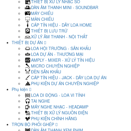
THIẾT BỊ XỬ LÝ NHẠC SỐ
DÀN ÂM THANH MINI - SOUNDBAR
MÁY CHIẾU
MÀN CHIẾU
CÁP TÍN HIỆU - DÂY LOA HOME
THIẾT BỊ LƯU TRỮ
XỬ LÝ ÂM THANH - NỘI THẤT
THIẾT BỊ DỰ ÁN
LOA HỘI TRƯỜNG - SÂN KHẤU
LOA DỰ ÁN - THƯƠNG MẠI
AMPLY - MIXER - XỬ LÝ TÍN HIỆU
MICRO CHUYÊN NGHIỆP
ĐÈN SÂN KHẤU
CÁP TÍN HIỆU - JACK - DÂY LOA DỰ ÁN
PHỤ KIỆN DỰ ÁN CHUYÊN NGHIỆP
Phụ kiện
LOA DI ĐỘNG - LOA VI TÍNH
TAI NGHE
MÁY NGHE NHẠC - HEADAMP
THIẾT BỊ XỬ LÝ NGUỒN ĐIỆN
PHỤ KIỆN CHÍNH HÃNG
TRỌN BỘ PHỐI GHÉP
DÀN ÂM THANH XEM PHIM