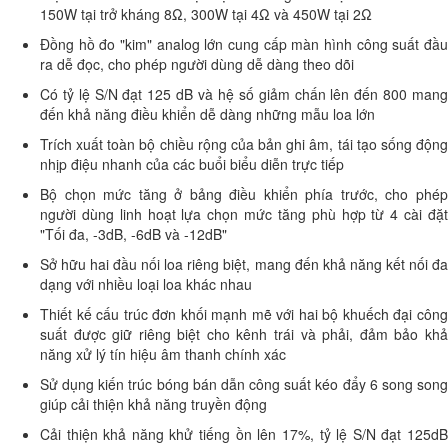
150W tại trở kháng 8Ω, 300W tại 4Ω và 450W tại 2Ω
Đồng hồ đo "kim" analog lớn cung cấp màn hình công suất đầu
ra dễ đọc, cho phép người dùng dễ dàng theo dõi
Có tỷ lệ S/N đạt 125 dB và hệ số giảm chấn lên đến 800 mang
đến khả năng điều khiển dễ dàng những mẫu loa lớn
Trích xuất toàn bộ chiều rộng của bản ghi âm, tái tạo sống động
nhịp điệu nhanh của các buổi biểu diễn trực tiếp
Bộ chọn mức tăng ở bảng điều khiển phía trước, cho phép
người dùng linh hoạt lựa chọn mức tăng phù hợp từ 4 cài đặt
"Tối đa, -3dB, -6dB và -12dB"
Sở hữu hai đầu nối loa riêng biệt, mang đến khả năng kết nối đa
dạng với nhiều loại loa khác nhau
Thiết kế cấu trúc đơn khối mạnh mẽ với hai bộ khuếch đại công
suất được giữ riêng biệt cho kênh trái và phải, đảm bảo khả
năng xử lý tín hiệu âm thanh chính xác
Sử dụng kiến trúc bóng bán dẫn công suất kéo đẩy 6 song song
giúp cải thiện khả năng truyền động
Cải thiện khả năng khử tiếng ồn lên 17%, tỷ lệ S/N đạt 125dB