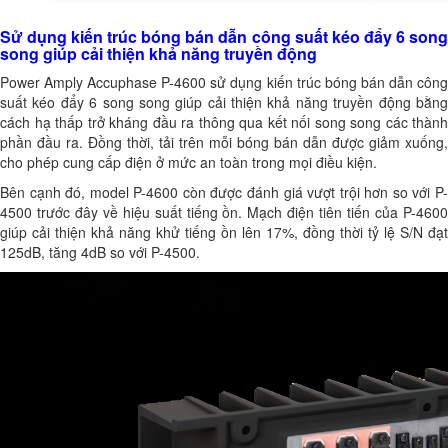
Sử dụng kiến trúc bóng bán dẫn công suất kéo đẩy 6 song
song giúp cải thiện khả năng truyền động
Power Amply Accuphase P-4600 sử dụng kiến trúc bóng bán dẫn công
suất kéo đẩy 6 song song giúp cải thiện khả năng truyền động bằng
cách hạ thấp trở kháng đầu ra thông qua kết nối song song các thành
phần đầu ra. Đồng thời, tải trên mỗi bóng bán dẫn được giảm xuống,
cho phép cung cấp điện ở mức an toàn trong mọi điều kiện.
Bên cạnh đó, model P-4600 còn được đánh giá vượt trội hơn so với P-
4500 trước đây về hiệu suất tiếng ồn. Mạch điện tiên tiến của P-4600
giúp cải thiện khả năng khử tiếng ồn lên 17%, đồng thời tỷ lệ S/N đạt
125dB, tăng 4dB so với P-4500.