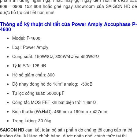
606 - 0909 152 606 hoặc ghé ngay showroom của SAIGON HD để
được hỗ trợ chi tiết hơn nhé!
Thông số kỹ thuật chi tiết của Power Amply Accuphase P-
4600
Model: P-4600
Loại: Power Amply
Công suất: 150W/8Ω, 300W/4Ω và 450W/2Ω
Tỷ lệ S/N: 125 dB
Hệ số giảm chấn: 800
Độ nhạy đồng hồ đo “kim” analog: -50dB
Tụ lọc công suất: 50000μF
Công tắc MOS-FET khi bật điện trở: 1,6mΩ
Kích thước (WxHxD): 465mm x 190mm x 427mm
Trọng lượng: 30.0kg
SAIGON HD
cam kết toàn bộ sản phẩm do chúng tôi cung cấp ra thị
trường đều là Hàng chính hãng, được phân phối chính thức tại thị