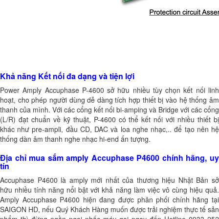
Khả năng Kết nối đa dạng và tiện lợi
Power Amply Accuphase P-4600 sở hữu nhiều tùy chọn kết nối linh
hoạt, cho phép người dùng dễ dàng tích hợp thiết bị vào hệ thống âm
thanh của mình. Với các cổng kết nối bi-amping và Bridge với các cổng
(L/R) đạt chuẩn về kỹ thuật, P-4600 có thể kết nối với nhiều thiết bị
khác như pre-ampli, đầu CD, DAC và loa nghe nhạc,.. để tạo nên hệ
thống dàn âm thanh nghe nhạc hi-end ấn tượng.
Địa chỉ mua sắm amply Accuphase P4600 chính hãng, uy
tín
Accuphase P4600 là amply mới nhất của thương hiệu Nhật Bản sở
hữu nhiều tính năng nổi bật với khả năng làm việc vô cùng hiệu quả.
Amply Accuphase P4600 hiện đang được phân phối chính hãng tại
SAIGON HD, nếu Quý Khách Hàng muốn được trải nghiệm thực tế sản
phẩm thì đừng ngần ngại nhấc máy gọi ngay đến Hotline 0933 252