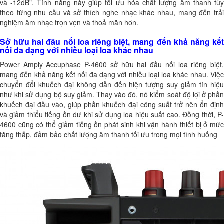
và -12dB". Tính năng này giúp tối ưu hóa chất lượng âm thanh tùy
theo từng nhu cầu và sở thích nghe nhạc khác nhau, mang đến trải
nghiệm âm nhạc trọn vẹn và thoả mãn hơn.
Sở hữu hai đầu nối loa riêng biệt, mang đến khả năng kết
nối đa dạng với nhiều loại loa khác nhau
Power Amply Accuphase P-4600 sở hữu hai đầu nối loa riêng biệt,
mang đến khả năng kết nối đa dạng với nhiều loại loa khác nhau. Việc
chuyển đổi khuếch đại không dẫn đến hiện tượng suy giảm tín hiệu
như khi sử dụng bộ suy giảm. Thay vào đó, nó kiểm soát độ lợi ở phần
khuếch đại đầu vào, giúp phần khuếch đại công suất trở nên ổn định
và giảm thiểu tiếng ồn dư khi sử dụng loa hiệu suất cao. Đồng thời, P-
4600 cũng có thể giảm tiếng ồn phát sinh khi vận hành thiết bị ở mức
tăng thấp, đảm bảo chất lượng âm thanh tối ưu trong mọi tình huống