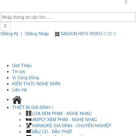
Đăng Ký
|
Đăng Nhập
SAIGON HD'S VIDEO
Giới Thiệu
Tin tức
Vì Cộng Đồng
KIẾN THỨC NGHE NHÌN
Liên Hệ
THIẾT BỊ GIA ĐÌNH
LOA XEM PHIM - NGHE NHẠC
AMPLY XEM PHIM - NGHE NHẠC
KARAOKE GIA ĐÌNH - CHUYÊN NGHIỆP
ĐẦU CD - ĐẦU PHÁT