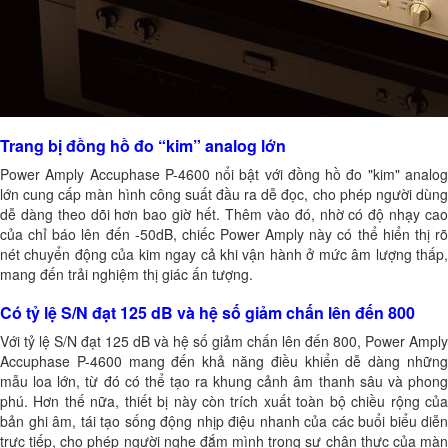
Trang bị đồng hồ đo “kim” analog lớn
Power Amply Accuphase P-4600 nổi bật với đồng hồ đo "kim" analog
lớn cung cấp màn hình công suất đầu ra dễ đọc, cho phép người dùng
dễ dàng theo dõi hơn bao giờ hết. Thêm vào đó, nhờ có độ nhạy cao
của chỉ báo lên đến -50dB, chiếc Power Amply này có thể hiển thị rõ
nét chuyển động của kim ngay cả khi vận hành ở mức âm lượng thấp,
mang đến trải nghiệm thị giác ấn tượng.
Có tỷ lệ S/N đạt 125 dB và hệ số giảm chấn lên đến 800
Với tỷ lệ S/N đạt 125 dB và hệ số giảm chấn lên đến 800, Power Amply
Accuphase P-4600 mang đến khả năng điều khiển dễ dàng những
mẫu loa lớn, từ đó có thể tạo ra khung cảnh âm thanh sâu và phong
phú. Hơn thế nữa, thiết bị này còn trích xuất toàn bộ chiều rộng của
bản ghi âm, tái tạo sống động nhịp điệu nhanh của các buổi biểu diễn
trực tiếp, cho phép người nghe đắm mình trong sự chân thực của màn