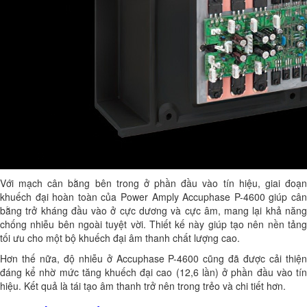
Với mạch cân bằng bên trong ở phần đầu vào tín hiệu, giai đoạn
khuếch đại hoàn toàn của Power Amply Accuphase P-4600 giúp cân
bằng trở kháng đầu vào ở cực dương và cực âm, mang lại khả năng
chống nhiễu bên ngoài tuyệt vời. Thiết kế này giúp tạo nên nền tảng
tối ưu cho một bộ khuếch đại âm thanh chất lượng cao.
Hơn thế nữa, độ nhiễu ở Accuphase P-4600 cũng đã được cải thiện
đáng kể nhờ mức tăng khuếch đại cao (12,6 lần) ở phần đầu vào tín
hiệu. Kết quả là tái tạo âm thanh trở nên trong trẻo và chi tiết hơn.