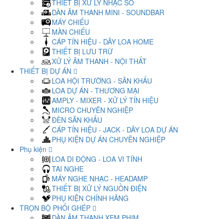
THIẾT BỊ XỬ LÝ NHẠC SỐ
DÀN ÂM THANH MINI - SOUNDBAR
MÁY CHIẾU
MÀN CHIẾU
CÁP TÍN HIỆU - DÂY LOA HOME
THIẾT BỊ LƯU TRỮ
XỬ LÝ ÂM THANH - NỘI THẤT
THIẾT BỊ DỰ ÁN
LOA HỘI TRƯỜNG - SÂN KHẤU
LOA DỰ ÁN - THƯƠNG MẠI
AMPLY - MIXER - XỬ LÝ TÍN HIỆU
MICRO CHUYÊN NGHIỆP
ĐÈN SÂN KHẤU
CÁP TÍN HIỆU - JACK - DÂY LOA DỰ ÁN
PHỤ KIỆN DỰ ÁN CHUYÊN NGHIỆP
Phụ kiện
LOA DI ĐỘNG - LOA VI TÍNH
TAI NGHE
MÁY NGHE NHẠC - HEADAMP
THIẾT BỊ XỬ LÝ NGUỒN ĐIỆN
PHỤ KIỆN CHÍNH HÃNG
TRỌN BỘ PHỐI GHÉP
DÀN ÂM THANH XEM PHIM