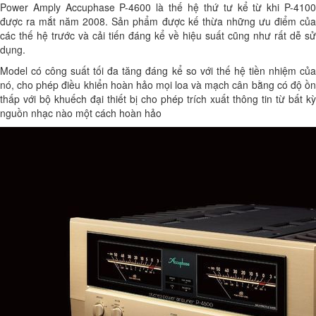
Power Amply Accuphase P-4600 là thế hệ thứ tư kể từ khi P-4100
được ra mắt năm 2008. Sản phẩm được kế thừa những ưu điểm của
các thế hệ trước và cải tiến đáng kể về hiệu suất cũng như rất dễ sử
dụng.
Model có công suất tối đa tăng đáng kể so với thế hệ tiền nhiệm của
nó, cho phép điều khiển hoàn hảo mọi loa và mạch cân bằng có độ ồn
thấp với bộ khuếch đại thiết bị cho phép trích xuất thông tin từ bất kỳ
nguồn nhạc nào một cách hoàn hảo