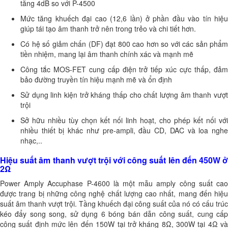
tăng 4dB so với P-4500
Mức tăng khuếch đại cao (12,6 lần) ở phần đầu vào tín hiệu
giúp tái tạo âm thanh trở nên trong trẻo và chi tiết hơn.
Có hệ số giảm chấn (DF) đạt 800 cao hơn so với các sản phẩm
tiền nhiệm, mang lại âm thanh chính xác và mạnh mẽ
Công tắc MOS-FET cung cấp điện trở tiếp xúc cực thấp, đảm
bảo đường truyền tín hiệu mạnh mẽ và ổn định
Sử dụng linh kiện trở kháng thấp cho chất lượng âm thanh vượt
trội
Sở hữu nhiều tùy chọn kết nối linh hoạt, cho phép kết nối với
nhiều thiết bị khác như pre-ampli, đầu CD, DAC và loa nghe
nhạc,..
Hiệu suất âm thanh vượt trội với công suất lên đến 450W ở
2Ω
Power Amply Accuphase P-4600 là một mẫu amply công suất cao
được trang bị những công nghệ chất lượng cao nhất, mang đến hiệu
suất âm thanh vượt trội. Tầng khuếch đại công suất của nó có cấu trúc
kéo đẩy song song, sử dụng 6 bóng bán dẫn công suất, cung cấp
công suất định mức lên đến 150W tại trở kháng 8Ω, 300W tại 4Ω và