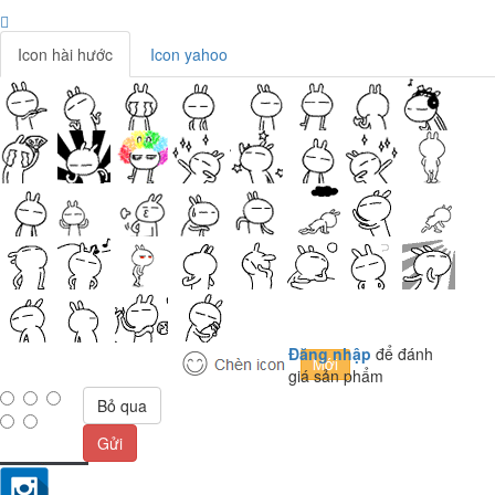
Icon hài hước
Icon yahoo
Đăng nhập
để đánh
giá sản phẩm
Bỏ qua
Gửi