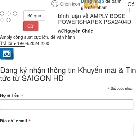
Đăng nhập
để đánh
Có
giá sản phẩm
1
bình luận về AMPLY BOSE
Bỏ qua
POWERSHAREX PSX2404D
Gửi
NC
Nguyễn Chúc
Amply công suất cực lớn, dễ vận hành
Trả lời
●
19/04/2024 2:00
Đăng ký nhận thông tin Khuyến mãi & Tin
tức từ SAIGON HD
*
Bắt buộc nhập!
*
Họ & Tên
*
Địa chỉ email