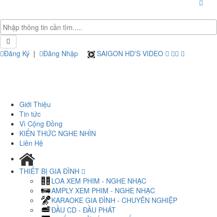
Đăng Ký
|
Đăng Nhập
SAIGON HD'S VIDEO
Giới Thiệu
Tin tức
Vì Cộng Đồng
KIẾN THỨC NGHE NHÌN
Liên Hệ
THIẾT BỊ GIA ĐÌNH
LOA XEM PHIM - NGHE NHẠC
AMPLY XEM PHIM - NGHE NHẠC
KARAOKE GIA ĐÌNH - CHUYÊN NGHIỆP
ĐẦU CD - ĐẦU PHÁT