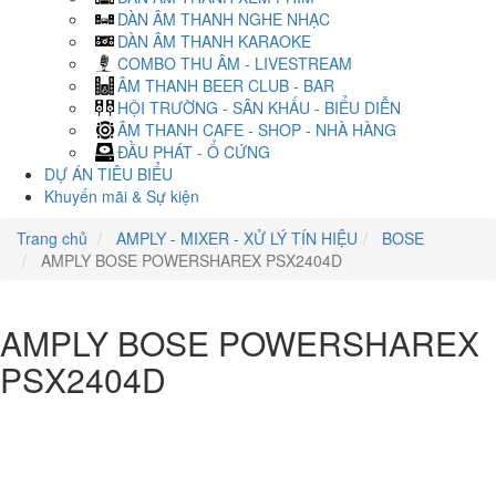
DÀN ÂM THANH NGHE NHẠC
DÀN ÂM THANH KARAOKE
COMBO THU ÂM - LIVESTREAM
ÂM THANH BEER CLUB - BAR
HỘI TRƯỜNG - SÂN KHẤU - BIỂU DIỄN
ÂM THANH CAFE - SHOP - NHÀ HÀNG
ĐẦU PHÁT - Ổ CỨNG
DỰ ÁN TIÊU BIỂU
Khuyến mãi & Sự kiện
Trang chủ
AMPLY - MIXER - XỬ LÝ TÍN HIỆU
BOSE
AMPLY BOSE POWERSHAREX PSX2404D
AMPLY BOSE POWERSHAREX
PSX2404D