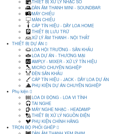
THIẾT BỊ XỬ LÝ NHẠC SỐ
DÀN ÂM THANH MINI - SOUNDBAR
MÁY CHIẾU
MÀN CHIẾU
CÁP TÍN HIỆU - DÂY LOA HOME
THIẾT BỊ LƯU TRỮ
XỬ LÝ ÂM THANH - NỘI THẤT
THIẾT BỊ DỰ ÁN
LOA HỘI TRƯỜNG - SÂN KHẤU
LOA DỰ ÁN - THƯƠNG MẠI
AMPLY - MIXER - XỬ LÝ TÍN HIỆU
MICRO CHUYÊN NGHIỆP
ĐÈN SÂN KHẤU
CÁP TÍN HIỆU - JACK - DÂY LOA DỰ ÁN
PHỤ KIỆN DỰ ÁN CHUYÊN NGHIỆP
Phụ kiện
LOA DI ĐỘNG - LOA VI TÍNH
TAI NGHE
MÁY NGHE NHẠC - HEADAMP
THIẾT BỊ XỬ LÝ NGUỒN ĐIỆN
PHỤ KIỆN CHÍNH HÃNG
TRỌN BỘ PHỐI GHÉP
DÀN ÂM THANH XEM PHIM