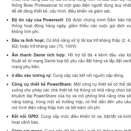
thống Bose Professional từ một giao diện người dùng duy nhất
để dễ dàng thiết kế, cấu hình, điều khiển và giám sát.
Độ tin cậy của Powersoft
: Đã được chứng minh Đảm bảo h
thống hoạt động hàng ngày, giảm thiểu các cuộc gọi dịch vụ
không tính phí.
Đầu ra linh hoạt:
Có khả năng xử lý tải loa trở kháng thấp (2, 4,
8Ω) hoặc trở kháng cao (70, 100V).
Âm thanh Dante tích hợp
: Hỗ trợ tối đa 4 kênh đầu vào k
thuật số từ mạng Dante loại bỏ yêu cầu đặt hàng và lắp đặt card
mạng phụ kiện.
4 đầu vào tương tự
: Cung cấp các kết nối nguồn cấp dòng.
Công cụ thiết kế PowerShare:
Một công cụ thiết kế có thể tả
xuống cho phép các nhà thiết kế hệ thống có khả năng chọn bộ
khuếch đại PowerShare của họ và mô phỏng khả năng chia sẻ
năng lượng, trong một số trường hợp, có thể dẫn đến yêu cầu
mô hình điện năng thấp hơn và tiết kiệm chi phí.
Kết nối GPIO
: Cung cấp mức điều khiển từ xa, bật/tắt và kíc
hoạt cảnh báo.
Giám sát mạng
: Cung cấp dữ liệu hiệu suất hệ thống theo thời