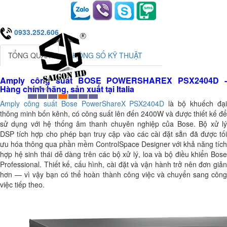
0933.252.606
TỔNG QUAN
THÔNG SỐ KỸ THUẬT
Amply công suất BOSE POWERSHAREX PSX2404D -
Hàng chính hãng, sản xuất tại Italia
Amply công suất Bose PowerShareX PSX2404D
là bộ khuếch đạ
thông minh bốn kênh, có công suất lên đến 2400W và được thiết kế để
sử dụng với hệ thống âm thanh chuyên nghiệp của Bose. Bộ xử lý
DSP tích hợp cho phép bạn truy cập vào các cài đặt sẵn đã được tối
ưu hóa thông qua phần mềm ControlSpace Designer với khả năng tích
hợp hệ sinh thái dễ dàng trên các bộ xử lý, loa và bộ điều khiển Bose
Professional. Thiết kế, cấu hình, cài đặt và vận hành trở nên đơn giản
hơn — vì vậy bạn có thể hoàn thành công việc và chuyển sang công
việc tiếp theo.