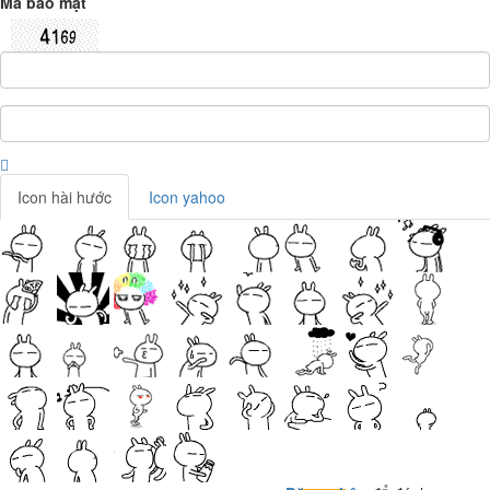
Mã bảo mật
Icon hài hước
Icon yahoo