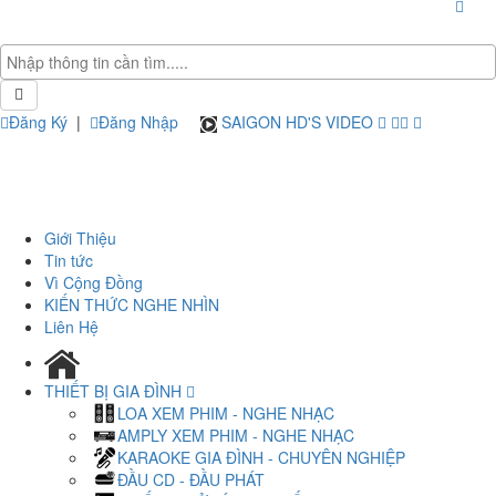
Đăng Ký
|
Đăng Nhập
SAIGON HD'S VIDEO
Giới Thiệu
Tin tức
Vì Cộng Đồng
KIẾN THỨC NGHE NHÌN
Liên Hệ
THIẾT BỊ GIA ĐÌNH
LOA XEM PHIM - NGHE NHẠC
AMPLY XEM PHIM - NGHE NHẠC
KARAOKE GIA ĐÌNH - CHUYÊN NGHIỆP
ĐẦU CD - ĐẦU PHÁT