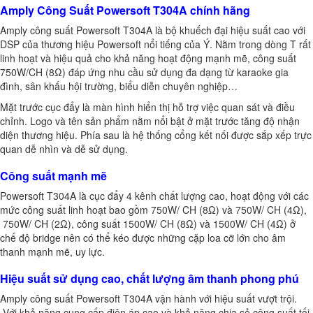
Amply Công Suất Powersoft T304A chính hãng
Amply công suất Powersoft T304A là bộ khuếch đại hiệu suất cao với
DSP của thương hiệu Powersoft nổi tiếng của Ý. Nằm trong dòng T rất
linh hoạt và hiệu quả cho khả năng hoạt động mạnh mẽ, công suất
750W/CH (8Ω) đáp ứng nhu cầu sử dụng đa dạng từ karaoke gia
đình, sân khấu hội trường, biểu diễn chuyên nghiệp…
Mặt trước cục đẩy là màn hình hiển thị hỗ trợ việc quan sát và điều
chỉnh. Logo và tên sản phẩm nằm nổi bật ở mặt trước tăng độ nhận
diện thương hiệu. Phía sau là hệ thống cổng kết nối được sắp xếp trực
quan dễ nhìn và dễ sử dụng.
Công suất mạnh mẽ
Powersoft T304A là cục đẩy 4 kênh chất lượng cao, hoạt động với các
mức công suất linh hoạt bao gồm 750W/ CH (8Ω) và 750W/ CH (4Ω),
750W/ CH (2Ω), công suất 1500W/ CH (8Ω) và 1500W/ CH (4Ω) ở
chế độ bridge nên có thể kéo được những cặp loa cỡ lớn cho âm
thanh mạnh mẽ, uy lực.
Hiệu suất sử dụng cao, chất lượng âm thanh phong phú
Amply công suất Powersoft T304A vận hành với hiệu suất vượt trội.
Với khả năng cung cấp điện áp cao và khả năng chia sẻ công suất tối