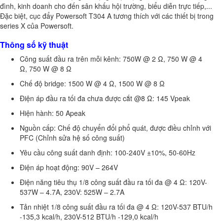
đình, kinh doanh cho đến sân khấu hội trường, biểu diễn trực tiếp,...
Đặc biệt, cục đẩy Powersoft T304 A tương thích với các thiết bị trong
series X của Powersoft.
Thông số kỹ thuật
Công suất đầu ra trên mỗi kênh: 750W @ 2 Ω, 750 W @ 4
Ω, 750 W @ 8 Ω
Chế độ bridge: 1500 W @ 4 Ω, 1500 W @ 8 Ω
Điện áp đầu ra tối đa chưa được cắt @8 Ω: 145 Vpeak
Hiện hành: 50 Apeak
Nguồn cấp: Chế độ chuyển đổi phổ quát, được điều chỉnh với
PFC (Chỉnh sửa hệ số công suất)
Yêu cầu công suất danh định: 100-240V ±10%, 50-60Hz
Điện áp hoạt động: 90V – 264V
Điện năng tiêu thụ 1/8 công suất đầu ra tối đa @ 4 Ω: 120V-
537W – 4.7A, 230V: 525W – 2.7A
Tản nhiệt 1/8 công suất đầu ra tối đa @ 4 Ω: 120V-537 BTU/h
-135,3 kcal/h, 230V-512 BTU/h -129,0 kcal/h