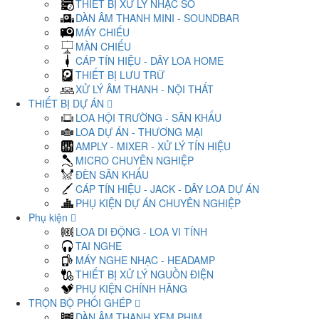
THIẾT BỊ XỬ LÝ NHẠC SỐ
DÀN ÂM THANH MINI - SOUNDBAR
MÁY CHIẾU
MÀN CHIẾU
CÁP TÍN HIỆU - DÂY LOA HOME
THIẾT BỊ LƯU TRỮ
XỬ LÝ ÂM THANH - NỘI THẤT
THIẾT BỊ DỰ ÁN
LOA HỘI TRƯỜNG - SÂN KHẤU
LOA DỰ ÁN - THƯƠNG MẠI
AMPLY - MIXER - XỬ LÝ TÍN HIỆU
MICRO CHUYÊN NGHIỆP
ĐÈN SÂN KHẤU
CÁP TÍN HIỆU - JACK - DÂY LOA DỰ ÁN
PHỤ KIỆN DỰ ÁN CHUYÊN NGHIỆP
Phụ kiện
LOA DI ĐỘNG - LOA VI TÍNH
TAI NGHE
MÁY NGHE NHẠC - HEADAMP
THIẾT BỊ XỬ LÝ NGUỒN ĐIỆN
PHỤ KIỆN CHÍNH HÃNG
TRỌN BỘ PHỐI GHÉP
DÀN ÂM THANH XEM PHIM