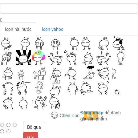
Icon hài hước
Icon yahoo
Đăng nhập
để đánh
giá sản phẩm
Bỏ qua
Gửi