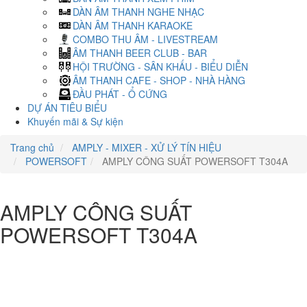
DÀN ÂM THANH NGHE NHẠC
DÀN ÂM THANH KARAOKE
COMBO THU ÂM - LIVESTREAM
ÂM THANH BEER CLUB - BAR
HỘI TRƯỜNG - SÂN KHẤU - BIỂU DIỄN
ÂM THANH CAFE - SHOP - NHÀ HÀNG
ĐẦU PHÁT - Ổ CỨNG
DỰ ÁN TIÊU BIỂU
Khuyến mãi & Sự kiện
Trang chủ
AMPLY - MIXER - XỬ LÝ TÍN HIỆU
POWERSOFT
AMPLY CÔNG SUẤT POWERSOFT T304A
AMPLY CÔNG SUẤT
POWERSOFT T304A