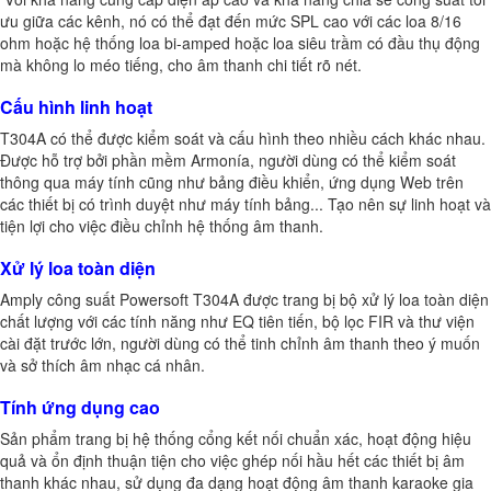
ưu giữa các kênh, nó có thể đạt đến mức SPL cao với các loa 8/16
ohm hoặc hệ thống loa bi-amped hoặc loa siêu trầm có đầu thụ động
mà không lo méo tiếng, cho âm thanh chi tiết rõ nét.
Cấu hình linh hoạt
T304A có thể được kiểm soát và cấu hình theo nhiều cách khác nhau.
Được hỗ trợ bởi phần mềm Armonía, người dùng có thể kiểm soát
thông qua máy tính cũng như bảng điều khiển, ứng dụng Web trên
các thiết bị có trình duyệt như máy tính bảng... Tạo nên sự linh hoạt và
tiện lợi cho việc điều chỉnh hệ thống âm thanh.
Xử lý loa toàn diện
Amply công suất Powersoft T304A được trang bị bộ xử lý loa toàn diện
chất lượng với các tính năng như EQ tiên tiến, bộ lọc FIR và thư viện
cài đặt trước lớn, người dùng có thể tinh chỉnh âm thanh theo ý muốn
và sở thích âm nhạc cá nhân.
Tính ứng dụng cao
Sản phẩm trang bị hệ thống cổng kết nối chuẩn xác, hoạt động hiệu
quả và ổn định thuận tiện cho việc ghép nối hầu hết các thiết bị âm
thanh khác nhau, sử dụng đa dạng hoạt động âm thanh karaoke gia