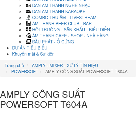
DÀN ÂM THANH NGHE NHẠC
DÀN ÂM THANH KARAOKE
COMBO THU ÂM - LIVESTREAM
ÂM THANH BEER CLUB - BAR
HỘI TRƯỜNG - SÂN KHẤU - BIỂU DIỄN
ÂM THANH CAFE - SHOP - NHÀ HÀNG
ĐẦU PHÁT - Ổ CỨNG
DỰ ÁN TIÊU BIỂU
Khuyến mãi & Sự kiện
Trang chủ
AMPLY - MIXER - XỬ LÝ TÍN HIỆU
POWERSOFT
AMPLY CÔNG SUẤT POWERSOFT T604A
AMPLY CÔNG SUẤT
POWERSOFT T604A