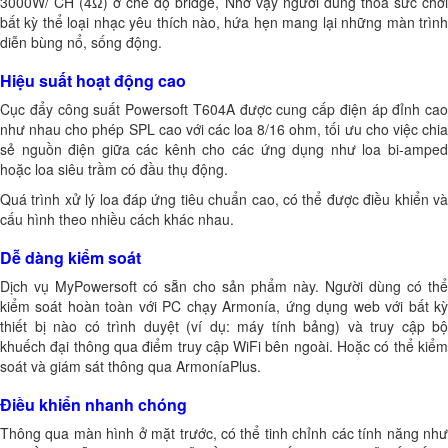
3000W/ CH (4Ω) ở chế độ bridge, Nhờ vậy người dùng thỏa sức chơi
bất kỳ thể loại nhạc yêu thích nào, hứa hẹn mang lại những màn trình
diễn bùng nổ, sống động.
Hiệu suất hoạt động cao
Cục đẩy công suất Powersoft T604A được cung cấp điện áp đỉnh cao
như nhau cho phép SPL cao với các loa 8/16 ohm, tối ưu cho việc chia
sẻ nguồn điện giữa các kênh cho các ứng dụng như loa bi-amped
hoặc loa siêu trầm có đầu thụ động.
Quá trình xử lý loa đáp ứng tiêu chuẩn cao, có thể được điều khiển và
cấu hình theo nhiều cách khác nhau.
Dễ dàng kiểm soát
Dịch vụ MyPowersoft có sẵn cho sản phẩm này. Người dùng có thể
kiểm soát hoàn toàn với PC chạy Armonía, ứng dụng web với bất kỳ
thiết bị nào có trình duyệt (ví dụ: máy tính bảng) và truy cập bộ
khuếch đại thông qua điểm truy cập WiFi bên ngoài. Hoặc có thể kiểm
soát và giám sát thông qua ArmoníaPlus.
Điều khiển nhanh chóng
Thông qua màn hình ở mặt trước, có thể tinh chỉnh các tính năng như