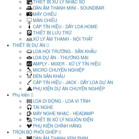
THIẾT BỊ XỬ LÝ NHẠC SỐ
DÀN ÂM THANH MINI - SOUNDBAR
MÁY CHIẾU
MÀN CHIẾU
CÁP TÍN HIỆU - DÂY LOA HOME
THIẾT BỊ LƯU TRỮ
XỬ LÝ ÂM THANH - NỘI THẤT
THIẾT BỊ DỰ ÁN
LOA HỘI TRƯỜNG - SÂN KHẤU
LOA DỰ ÁN - THƯƠNG MẠI
AMPLY - MIXER - XỬ LÝ TÍN HIỆU
MICRO CHUYÊN NGHIỆP
ĐÈN SÂN KHẤU
CÁP TÍN HIỆU - JACK - DÂY LOA DỰ ÁN
PHỤ KIỆN DỰ ÁN CHUYÊN NGHIỆP
Phụ kiện
LOA DI ĐỘNG - LOA VI TÍNH
TAI NGHE
MÁY NGHE NHẠC - HEADAMP
THIẾT BỊ XỬ LÝ NGUỒN ĐIỆN
PHỤ KIỆN CHÍNH HÃNG
TRỌN BỘ PHỐI GHÉP
DÀN ÂM THANH XEM PHIM