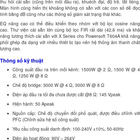
thu hồi cài sẵn (cũng trên mỗi đầu ra), khuếch đại, độ trễ, tắt tiếng.
Màn hình cũng hiển thị khoảng không có sẵn với các con số dễ đọc
tính bằng dB cũng như các thông số giám sát trạng thái khác.
EQ nâng cao có thể điều khiển theo nhóm với bộ lọc cosine nâng
cao. Thư viện cài sẵn lớn cùng bộ lọc FIR rất dài (42,6 ms) và khả
năng tương thích cài sẵn với X Series cho Powersoft T604A khả năng
phối ghép đa dạng với nhiều thiết bị tạo nên hệ thống âm thanh chất
lượng cao.
Thông số kỹ thuật
Công suất đầu ra trên mỗi kênh: 1500W @ 2 Ω, 1500 W @ 4
Ω, 1250 W @ 8 Ω
Chế độ bridge: 3000 W @ 4 Ω, 3000 W @ 8 Ω
Điện áp đầu ra tối đa chưa được cắt @8 Ω: 145 Vpeak
Hiện hành: 50 Apeak
Nguồn cấp: Chế độ chuyển đổi phổ quát, được điều chỉnh với
PFC (Chỉnh sửa hệ số công suất)
Yêu cầu công suất danh định: 100-240V ±10%, 50-60Hz
Điện áp hoạt động: 90V – 264V