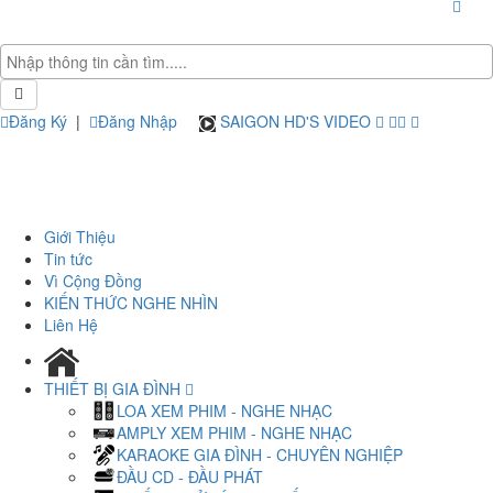
Đăng Ký
|
Đăng Nhập
SAIGON HD'S VIDEO
Giới Thiệu
Tin tức
Vì Cộng Đồng
KIẾN THỨC NGHE NHÌN
Liên Hệ
THIẾT BỊ GIA ĐÌNH
LOA XEM PHIM - NGHE NHẠC
AMPLY XEM PHIM - NGHE NHẠC
KARAOKE GIA ĐÌNH - CHUYÊN NGHIỆP
ĐẦU CD - ĐẦU PHÁT