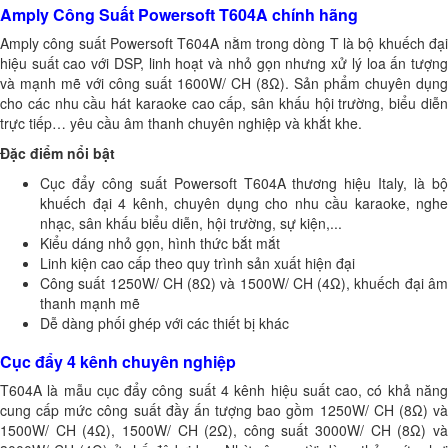
Amply Công Suất Powersoft T604A chính hãng
Amply công suất Powersoft T604A nằm trong dòng T là bộ khuếch đại
hiệu suất cao với DSP, linh hoạt và nhỏ gọn nhưng xử lý loa ấn tượng
và mạnh mẽ với công suất 1600W/ CH (8Ω). Sản phẩm chuyên dụng
cho các nhu cầu hát karaoke cao cấp, sân khấu hội trường, biểu diễn
trực tiếp… yêu cầu âm thanh chuyên nghiệp và khắt khe.
Đặc điểm nổi bật
Cục đẩy công suất Powersoft T604A thương hiệu Italy, là bộ
khuếch đại 4 kênh, chuyên dụng cho nhu cầu karaoke, nghe
nhạc, sân khấu biểu diễn, hội trường, sự kiện,...
Kiểu dáng nhỏ gọn, hình thức bắt mắt
Linh kiện cao cấp theo quy trình sản xuất hiện đại
Công suất 1250W/ CH (8Ω) và 1500W/ CH (4Ω), khuếch đại âm
thanh mạnh mẽ
Dễ dàng phối ghép với các thiết bị khác
Cục đẩy 4 kênh chuyên nghiệp
T604A là mẫu cục đẩy công suất 4 kênh hiệu suất cao, có khả năng
cung cấp mức công suất đầy ấn tượng bao gồm 1250W/ CH (8Ω) và
1500W/ CH (4Ω), 1500W/ CH (2Ω), công suất 3000W/ CH (8Ω) và