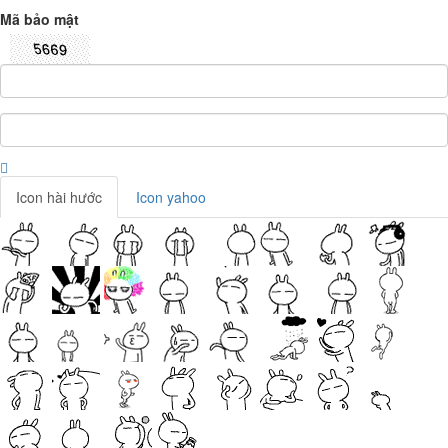
Mã bảo mật
Icon hài hước
Icon yahoo