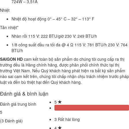
724W – 3,51A
Nhiệt
Nhiệt độ hoạt động 0° – 45° C – 32° – 113° F
Tản nhiệt*
Nhàn rỗi 115 V: 222 BTU/giờ 230 V: 249 BTU/h
1/8 công suất đầu ra tối đa @ 4 Ω 115 V: 781 BTU/h 230 V: 764
BTU/h
SAIGON HD
cam kết toàn bộ sản phẩm do chúng tôi cung cấp ra thị
trường đều là Hàng chính hãng, được phân phối chính thức tại thị
trường Việt Nam. Nếu Quý khách hàng phát hiện ra bất kỳ sản phẩm
nào sai cam kết trên, chúng tôi chấp nhận chịu trách nhiệm trước pháp
luật và đền bù thiệt hại đến Quý khách hàng.
Đánh giá & bình luận
5
Đánh giá trung bình
5
3
Rất hài lòng
(
3
Đánh giá)
4