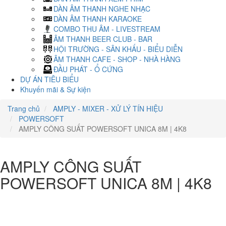
DÀN ÂM THANH NGHE NHẠC
DÀN ÂM THANH KARAOKE
COMBO THU ÂM - LIVESTREAM
ÂM THANH BEER CLUB - BAR
HỘI TRƯỜNG - SÂN KHẤU - BIỂU DIỄN
ÂM THANH CAFE - SHOP - NHÀ HÀNG
ĐẦU PHÁT - Ổ CỨNG
DỰ ÁN TIÊU BIỂU
Khuyến mãi & Sự kiện
Trang chủ
AMPLY - MIXER - XỬ LÝ TÍN HIỆU
POWERSOFT
AMPLY CÔNG SUẤT POWERSOFT UNICA 8M | 4K8
AMPLY CÔNG SUẤT
POWERSOFT UNICA 8M | 4K8