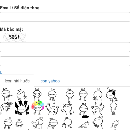
Email / Số điện thoại
Mã bảo mật
Icon hài hước
Icon yahoo