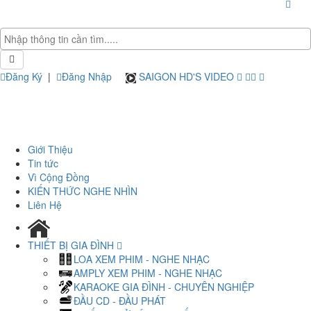
Đăng Ký
|
Đăng Nhập
SAIGON HD'S VIDEO
Giới Thiệu
Tin tức
Vì Cộng Đồng
KIẾN THỨC NGHE NHÌN
Liên Hệ
THIẾT BỊ GIA ĐÌNH
LOA XEM PHIM - NGHE NHẠC
AMPLY XEM PHIM - NGHE NHẠC
KARAOKE GIA ĐÌNH - CHUYÊN NGHIỆP
ĐẦU CD - ĐẦU PHÁT