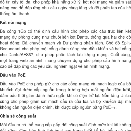
độ tin cậy tối đa, cho phép khả năng xử lý, kết nối mạng và giám sát
nâng cao để đáp ứng nhu cầu ngày càng tăng và độ phức tạp của hệ
thống âm thanh.
Kết nối mạng
Ba cổng 1Gb có thể định cấu hình cho phép các cấu trúc liên kết
mạng dự phòng cũng như chuỗi liên kết Dante, thông qua hai chế độ
hoạt động: Đã chuyển mạch và Dự phòng phân tách. Chế độ Split-
Redundant cho phép một cổng dành riêng cho điều khiển và hai cổng
cho Dante/AES67, cho phép phân tách lưu lượng mạng. Cuối cùng,
một trang web an ninh mạng chuyên dụng cho phép cấu hình nâng
cao để đáp ứng các yêu cầu nghiêm ngặt về an ninh mạng.
Đầu vào PoE
Đầu vào PoE cho phép giữ cho các cổng mạng và mạch logic của bộ
khuếch đại được cấp nguồn trong trường hợp mất nguồn điện lưới,
đảm bảo thời gian đánh thức ngắn khi có điện trở lại. Nền tảng Unica
cũng cho phép giám sát mạch đầu ra của loa và bộ khuếch đại mà
không cần nguồn điện chính, khi được cấp nguồn bằng PoE++.
Chia sẻ công suất
Mỗi đầu ra có thể cung cấp gấp đôi công suất định mức khi tải không
đối xứng, đảm bảo tính linh hoạt cao trong thiết kế hệ thống và xác