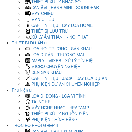
THIẾT BỊ XỬ LÝ NHẠC SỐ
DÀN ÂM THANH MINI - SOUNDBAR
MÁY CHIẾU
MÀN CHIẾU
CÁP TÍN HIỆU - DÂY LOA HOME
THIẾT BỊ LƯU TRỮ
XỬ LÝ ÂM THANH - NỘI THẤT
THIẾT BỊ DỰ ÁN
LOA HỘI TRƯỜNG - SÂN KHẤU
LOA DỰ ÁN - THƯƠNG MẠI
AMPLY - MIXER - XỬ LÝ TÍN HIỆU
MICRO CHUYÊN NGHIỆP
ĐÈN SÂN KHẤU
CÁP TÍN HIỆU - JACK - DÂY LOA DỰ ÁN
PHỤ KIỆN DỰ ÁN CHUYÊN NGHIỆP
Phụ kiện
LOA DI ĐỘNG - LOA VI TÍNH
TAI NGHE
MÁY NGHE NHẠC - HEADAMP
THIẾT BỊ XỬ LÝ NGUỒN ĐIỆN
PHỤ KIỆN CHÍNH HÃNG
TRỌN BỘ PHỐI GHÉP
DÀN ÂM THANH XEM PHIM