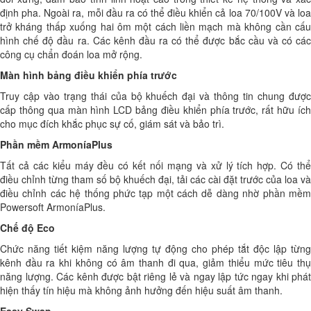
định pha. Ngoài ra, mỗi đầu ra có thể điều khiển cả loa 70/100V và loa
trở kháng thấp xuống hai ôm một cách liền mạch mà không cần cấu
hình chế độ đầu ra. Các kênh đầu ra có thể được bắc cầu và có các
công cụ chẩn đoán loa mở rộng.
Màn hình bảng điều khiển phía trước
Truy cập vào trạng thái của bộ khuếch đại và thông tin chung được
cấp thông qua màn hình LCD bảng điều khiển phía trước, rất hữu ích
cho mục đích khắc phục sự cố, giám sát và bảo trì.
Phần mềm ArmoníaPlus
Tất cả các kiểu máy đều có kết nối mạng và xử lý tích hợp. Có thể
điều chỉnh từng tham số bộ khuếch đại, tải các cài đặt trước của loa và
điều chỉnh các hệ thống phức tạp một cách dễ dàng nhờ phần mềm
Powersoft ArmoníaPlus.
Chế độ Eco
Chức năng tiết kiệm năng lượng tự động cho phép tắt độc lập từng
kênh đầu ra khi không có âm thanh đi qua, giảm thiểu mức tiêu thụ
năng lượng. Các kênh được bật riêng lẻ và ngay lập tức ngay khi phát
hiện thấy tín hiệu mà không ảnh hưởng đến hiệu suất âm thanh.
Easy Swap