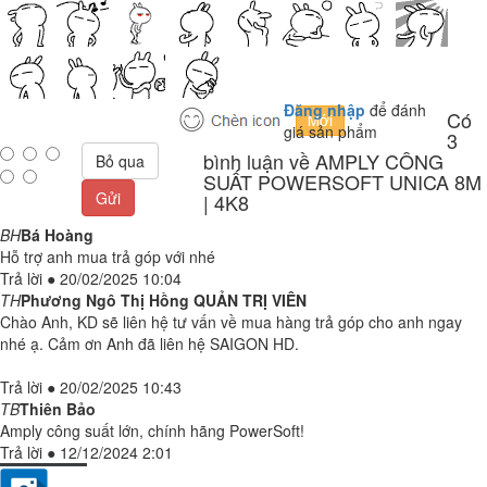
Đăng nhập
để đánh
Có
giá sản phẩm
3
bình luận về AMPLY CÔNG
Bỏ qua
SUẤT POWERSOFT UNICA 8M
Gửi
| 4K8
BH
Bá Hoàng
Hỗ trợ anh mua trả góp với nhé
Trả lời
●
20/02/2025 10:04
TH
Phương Ngô Thị Hồng
QUẢN TRỊ VIÊN
Chào Anh, KD sẽ liên hệ tư vấn về mua hàng trả góp cho anh ngay
nhé ạ. Cảm ơn Anh đã liên hệ SAIGON HD.
Trả lời
●
20/02/2025 10:43
TB
Thiên Bảo
Amply công suất lớn, chính hãng PowerSoft!
Trả lời
●
12/12/2024 2:01