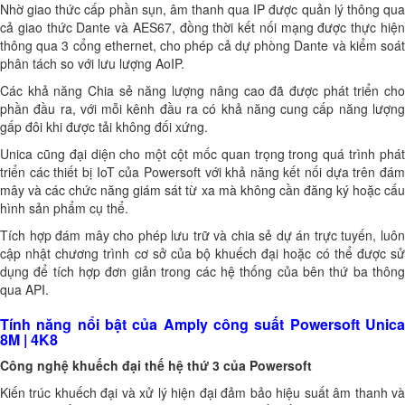
Nhờ giao thức cấp phần sụn, âm thanh qua IP được quản lý thông qua
cả giao thức Dante và AES67, đồng thời kết nối mạng được thực hiện
thông qua 3 cổng ethernet, cho phép cả dự phòng Dante và kiểm soát
phân tách so với lưu lượng AoIP.
Các khả năng Chia sẻ năng lượng nâng cao đã được phát triển cho
phần đầu ra, với mỗi kênh đầu ra có khả năng cung cấp năng lượng
gấp đôi khi được tải không đối xứng.
Unica cũng đại diện cho một cột mốc quan trọng trong quá trình phát
triển các thiết bị IoT của Powersoft với khả năng kết nối dựa trên đám
mây và các chức năng giám sát từ xa mà không cần đăng ký hoặc cấu
hình sản phẩm cụ thể.
Tích hợp đám mây cho phép lưu trữ và chia sẻ dự án trực tuyến, luôn
cập nhật chương trình cơ sở của bộ khuếch đại hoặc có thể được sử
dụng để tích hợp đơn giản trong các hệ thống của bên thứ ba thông
qua API.
Tính năng nổi bật của Amply công suất Powersoft Unica
8M | 4K8
Công nghệ khuếch đại thế hệ thứ 3 của Powersoft
Kiến trúc khuếch đại và xử lý hiện đại đảm bảo hiệu suất âm thanh và