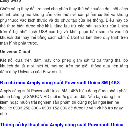
Chức năng thay đổi trò chơi cho phép thay thế bộ khuếch đại một cách
nhanh chóng mà không cần kiến ​​thức về sản phẩm cụ thể và không
phụ thuộc vào kích thước và độ phức tạp của hệ thống. Điều này có
thể thực hiện được nhờ khả năng lưu trữ các bản sao lưu của Unica
trên ổ bộ nhớ flash USB cục bộ và khôi phục bản sao lưu vào bộ
khuếch đại thay thế bằng cách cắm ổ USB và làm theo quy trình trên
màn hình phía trước.
Universo Cloud
Kết nối dựa trên đám mây cho phép giám sát từ xa trạng thái bộ
khuếch đại từ mọi thiết bị, mọi nơi trên thế giới, thông qua nền tảng
đám mây Universo của Powersoft.
Địa chỉ mua Amply công suất Powersoft Unica 8M | 4K8
Amply công suất Powersoft Unica 8M | 4K8 hiện đang được phân phối
chính hãng tại SAIGON HD mới mức giá ưu đãi. Nếu bạn đang tìm
kiếm hoặc muốn trải nghiệm sản phẩm thì đừng ngần ngại liên hệ
hotline 0933 252 606 - 0909 152 606 để được tư vấn và hỗ trợ ngay
nhé.
Thông số kỹ thuật của Amply công suất Powersoft Unica