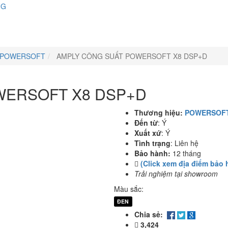
NG
POWERSOFT
AMPLY CÔNG SUẤT POWERSOFT X8 DSP+D
WERSOFT X8 DSP+D
Thương hiệu:
POWERSOF
Đến từ
:
Ý
Xuất xứ
:
Ý
Tình trạng
:
Liên hệ
Bảo hành:
12 tháng
(Click xem địa điểm bảo 
Trải nghiệm tại showroom
Màu sắc:
ĐEN
Chia sẻ:
3,424