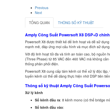
Previous
Next
TỔNG QUAN
THÔNG SỐ KỸ THUẬT
Amply Công Suất Powersoft X8 DSP+D chính
Powersoft X8 được thiết kế để linh hoạt và dễ sử dụng
mạnh mẽ, đáp ứng mọi cấu hình và mục đích sử dụng
Với độ linh hoạt tối đa và tính an toàn cao, bộ nguồn
(Three Phase) từ 85 VAC đến 460 VAC mà không cần chu
thống phân phối điện.
Powersoft X8 cung cấp tám kênh có thể xử lý độc lập, 
tuyến kênh có thể dễ dàng thực hiện nhờ DSP tiên tiến 
Thông số kỹ thuật Amply Công Suất Powers
Xử lý kênh
Số kênh đầu ra
: 8 kênh mono (có thể bridge m
Số kênh đầu vào
: