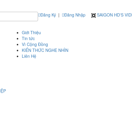
Đăng Ký
|
Đăng Nhập
SAIGON HD'S VI
Giới Thiệu
Tin tức
Vì Cộng Đồng
KIẾN THỨC NGHE NHÌN
Liên Hệ
IỆP