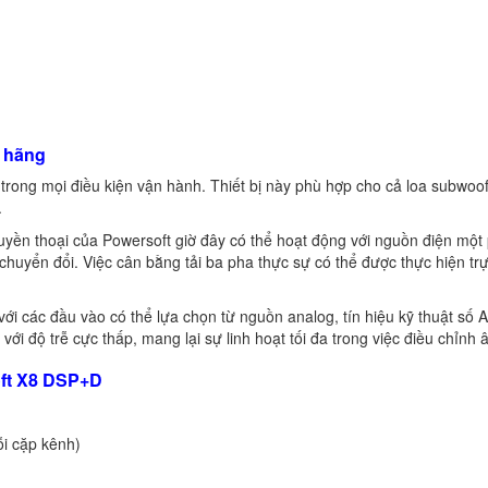
 hãng
 trong mọi điều kiện vận hành. Thiết bị này phù hợp cho cả loa subwoo
.
 huyền thoại của Powersoft giờ đây có thể hoạt động với nguồn điện một
yển đổi. Việc cân bằng tải ba pha thực sự có thể được thực hiện trự
với các đầu vào có thể lựa chọn từ nguồn analog, tín hiệu kỹ thuật số
với độ trễ cực thấp, mang lại sự linh hoạt tối đa trong việc điều chỉnh
oft X8 DSP+D
ỗi cặp kênh)