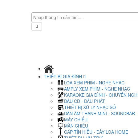
THIẾT BỊ GIA ĐÌNH
LOA XEM PHIM - NGHE NHẠC
AMPLY XEM PHIM - NGHE NHẠC
KARAOKE GIA ĐÌNH - CHUYÊN NGH
ĐẦU CD - ĐẦU PHÁT
THIẾT BỊ XỬ LÝ NHẠC SỐ
DÀN ÂM THANH MINI - SOUNDBAR
MÁY CHIẾU
MÀN CHIẾU
CÁP TÍN HIỆU - DÂY LOA HOME