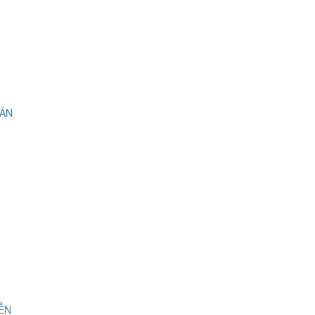
 ÁN
IỄN