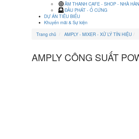
ÂM THANH CAFE - SHOP - NHÀ HÀ
ĐẦU PHÁT - Ổ CỨNG
DỰ ÁN TIÊU BIỂU
Khuyến mãi & Sự kiện
Trang chủ
AMPLY - MIXER - XỬ LÝ TÍN HIỆU
AMPLY CÔNG SUẤT PO