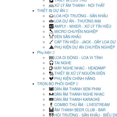
THIẾT BỊ LƯU TRỮ
XỬ LÝ ÂM THANH - NỘI THẤT
THIẾT BỊ DỰ ÁN
LOA HỘI TRƯỜNG - SÂN KHẤU
LOA DỰ ÁN - THƯƠNG MẠI
AMPLY - MIXER - XỬ LÝ TÍN HIỆU
MICRO CHUYÊN NGHIỆP
ĐÈN SÂN KHẤU
CÁP TÍN HIỆU - JACK - DÂY LOA DỰ
PHỤ KIỆN DỰ ÁN CHUYÊN NGHIỆP
Phụ kiện
LOA DI ĐỘNG - LOA VI TÍNH
TAI NGHE
MÁY NGHE NHẠC - HEADAMP
THIẾT BỊ XỬ LÝ NGUỒN ĐIỆN
PHỤ KIỆN CHÍNH HÃNG
TRỌN BỘ PHỐI GHÉP
DÀN ÂM THANH XEM PHIM
DÀN ÂM THANH NGHE NHẠC
DÀN ÂM THANH KARAOKE
COMBO THU ÂM - LIVESTREAM
ÂM THANH BEER CLUB - BAR
HỘI TRƯỜNG - SÂN KHẤU - BIỂU D