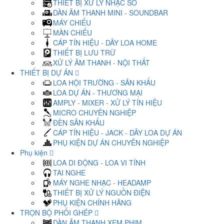
THIẾT BỊ XỬ LÝ NHẠC SỐ
DÀN ÂM THANH MINI - SOUNDBAR
MÁY CHIẾU
MÀN CHIẾU
CÁP TÍN HIỆU - DÂY LOA HOME
THIẾT BỊ LƯU TRỮ
XỬ LÝ ÂM THANH - NỘI THẤT
THIẾT BỊ DỰ ÁN
LOA HỘI TRƯỜNG - SÂN KHẤU
LOA DỰ ÁN - THƯƠNG MẠI
AMPLY - MIXER - XỬ LÝ TÍN HIỆU
MICRO CHUYÊN NGHIỆP
ĐÈN SÂN KHẤU
CÁP TÍN HIỆU - JACK - DÂY LOA DỰ ÁN
PHỤ KIỆN DỰ ÁN CHUYÊN NGHIỆP
Phụ kiện
LOA DI ĐỘNG - LOA VI TÍNH
TAI NGHE
MÁY NGHE NHẠC - HEADAMP
THIẾT BỊ XỬ LÝ NGUỒN ĐIỆN
PHỤ KIỆN CHÍNH HÃNG
TRỌN BỘ PHỐI GHÉP
DÀN ÂM THANH XEM PHIM