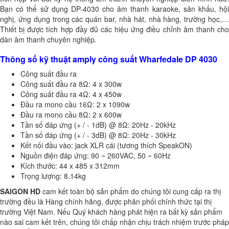
Bạn có thể sử dụng DP-4030 cho âm thanh karaoke, sân khấu, hội
nghị, ứng dụng trong các quán bar, nhà hát, nhà hàng, trường học,…
Thiết bị được tích hợp đầy đủ các hiệu ứng điều chỉnh âm thanh cho
dàn âm thanh chuyên nghiệp.
Thông số kỹ thuật amply công suất Wharfedale DP 4030
Công suất đầu ra
Công suất đầu ra 8Ω:
4 x 300w
Công suất đầu ra 4Ω:
4 x 450w
Đầu ra mono cầu 16Ω:
2 x 1090w
Đầu ra mono cầu
8Ω:
2 x 600w
Tần số đáp ứng (+ / - 1dB) @ 8
Ω:
20Hz - 20kHz
Tần số đáp ứng (+ / - 3dB) @
8Ω:
20Hz - 30kHz
Kết nối đầu vào: jack XLR cái (tương thích SpeakON)
Nguồn điện đáp ứng: 90 ~ 260VAC, 50 ~ 60Hz
Kích thước: 44 x 485 x 312mm
Trọng lượng: 8.14kg
SAIGON HD
cam kết toàn bộ sản phẩm do chúng tôi cung cấp ra thị
trường đều là Hàng chính hãng, được phân phối chính thức tại thị
trường Việt Nam. Nếu Quý khách hàng phát hiện ra bất kỳ sản phẩm
nào sai cam kết trên, chúng tôi chấp nhận chịu trách nhiệm trước pháp