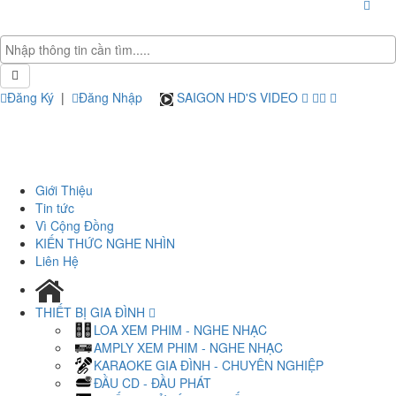
Đăng Ký
|
Đăng Nhập
SAIGON HD'S VIDEO
Giới Thiệu
Tin tức
Vì Cộng Đồng
KIẾN THỨC NGHE NHÌN
Liên Hệ
THIẾT BỊ GIA ĐÌNH
LOA XEM PHIM - NGHE NHẠC
AMPLY XEM PHIM - NGHE NHẠC
KARAOKE GIA ĐÌNH - CHUYÊN NGHIỆP
ĐẦU CD - ĐẦU PHÁT