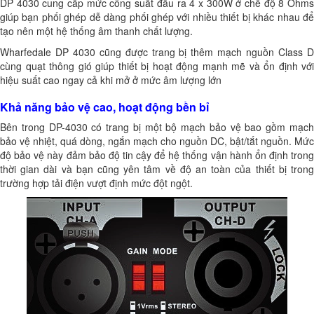
DP 4030 cung cấp mức công suất đầu ra 4 x 300W ở chế độ 8 Ohms
giúp bạn phối ghép dễ dàng phối ghép với nhiều thiết bị khác nhau để
tạo nên một hệ thống âm thanh chất lượng.
Wharfedale DP 4030 cũng được trang bị thêm mạch nguồn Class D
cùng quạt thông gió giúp thiết bị hoạt động mạnh mẽ và ổn định với
hiệu suất cao ngay cả khi mở ở mức âm lượng lớn
Khả năng bảo vệ cao, hoạt động bền bỉ
Bên trong DP-4030 có trang bị một bộ mạch bảo vệ bao gồm mạch
bảo vệ nhiệt, quá dòng, ngắn mạch cho nguồn DC, bật/tắt nguồn. Mức
độ bảo vệ này đảm bảo độ tin cậy để hệ thống vận hành ổn định trong
thời gian dài và bạn cũng yên tâm về độ an toàn của thiết bị trong
trường hợp tải điện vượt định mức đột ngột.