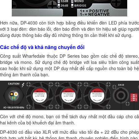
Hơn nữa, DP-4030 còn tích hợp bảng điều khiển đèn LED phía trước
với 3 loại đèn: đèn báo lỗi, đèn báo đỉnh và đèn tín hiệu sẽ giúp người
dùng được thông báo đầy đủ những thông tin cần thiết khi sử dụng.
Các chế độ và khả năng chuyển đổi
Công suất Wharfedale thuộc DP Series bao gồm các chế độ stereo,
bridge và mono. Sử dụng chế độ bridge với loa siêu trầm công suất
cao hoặc khi sử dụng một DP duy nhất để cấp nguồn cho toàn bộ hệ
thống âm thanh của bạn.
Còn với chế độ mono, bạn có thể tách duy nhất một đầu cáp cho cả
hai kênh của bộ khuếch đại âm thanh.
DP-4030 có đầu vào XLR với mức đầu vào tối đa + 22 dBu cho phép
tích hợp với bất kỳ hệ thống âm thanh chuyên nghiệp điển hình nào.