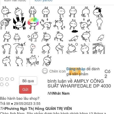
Đăng nhập
để đánh
Có
giá sản phẩm
2
bình luận về AMPLY CÔNG
Bỏ qua
SUẤT WHARFEDALE DP 4030
Gửi
NN
Nhât Nam
Bảo hành bao lâu shop?
Trả lời
●
29/05/2023 3:55
TH
Phương Ngô Thị Hồng
QUẢN TRỊ VIÊN
Chào Anh Nam, Sản phẩm được bảo hành chính hãng 12 tháng ạ.