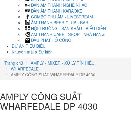
DÀN ÂM THANH NGHE NHẠC
DÀN ÂM THANH KARAOKE
COMBO THU ÂM - LIVESTREAM
ÂM THANH BEER CLUB - BAR
HỘI TRƯỜNG - SÂN KHẤU - BIỂU DIỄN
ÂM THANH CAFE - SHOP - NHÀ HÀNG
ĐẦU PHÁT - Ổ CỨNG
DỰ ÁN TIÊU BIỂU
Khuyến mãi & Sự kiện
Trang chủ
AMPLY - MIXER - XỬ LÝ TÍN HIỆU
WHARFEDALE
AMPLY CÔNG SUẤT WHARFEDALE DP 4030
AMPLY CÔNG SUẤT
WHARFEDALE DP 4030