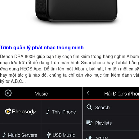
Trình quản lý phát nhạc thông minh
Denon DRA-800H giúp bạn tùy chọn tìm kiếm trong hàng nghìn Album
nhạc lưu trữ rất dễ dàng trên màn hình Smartphone hay Tablet bằng
ứng dụng HEOS App. Để tìm tên một Album, bài hát, tìm tên một ca sỹ
hay một tác giả nào đó, chúng ta chỉ cần vào mục tìm kiếm đánh vài
ký tự A,B,C...