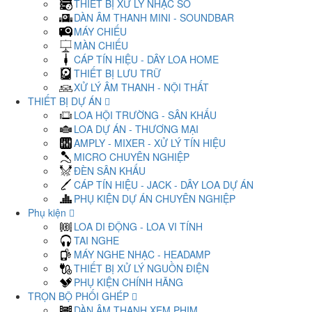
THIẾT BỊ XỬ LÝ NHẠC SỐ
DÀN ÂM THANH MINI - SOUNDBAR
MÁY CHIẾU
MÀN CHIẾU
CÁP TÍN HIỆU - DÂY LOA HOME
THIẾT BỊ LƯU TRỮ
XỬ LÝ ÂM THANH - NỘI THẤT
THIẾT BỊ DỰ ÁN
LOA HỘI TRƯỜNG - SÂN KHẤU
LOA DỰ ÁN - THƯƠNG MẠI
AMPLY - MIXER - XỬ LÝ TÍN HIỆU
MICRO CHUYÊN NGHIỆP
ĐÈN SÂN KHẤU
CÁP TÍN HIỆU - JACK - DÂY LOA DỰ ÁN
PHỤ KIỆN DỰ ÁN CHUYÊN NGHIỆP
Phụ kiện
LOA DI ĐỘNG - LOA VI TÍNH
TAI NGHE
MÁY NGHE NHẠC - HEADAMP
THIẾT BỊ XỬ LÝ NGUỒN ĐIỆN
PHỤ KIỆN CHÍNH HÃNG
TRỌN BỘ PHỐI GHÉP
DÀN ÂM THANH XEM PHIM