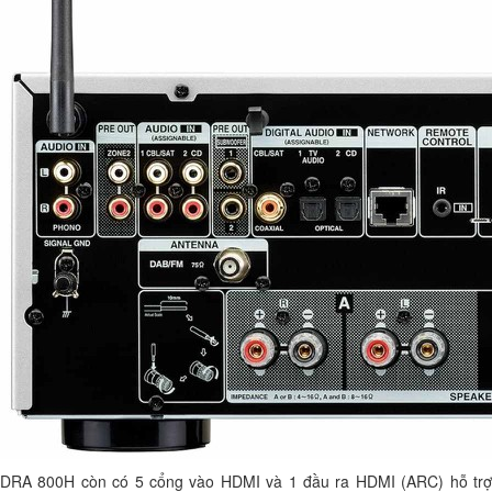
DRA 800H còn có 5 cổng vào HDMI và 1 đầu ra HDMI (ARC) hỗ trợ