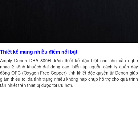
Thiết kế mang nhiều điểm nổi bật
Amply Denon DRA 800H được thiết kế đặc biệt cho nhu cầu nghe
nhạc 2 kênh khuếch đại dòng cao, biến áp nguồn cách ly quấn dây
đồng OFC (Oxygen Free Copper) tinh khiết độc quyền từ Denon giúp
giảm thiểu tối đa tình trạng nhiễu không nắp chụp hỗ trợ cho quá trình
tản nhiêt trên thiết bị được tối ưu hơn.