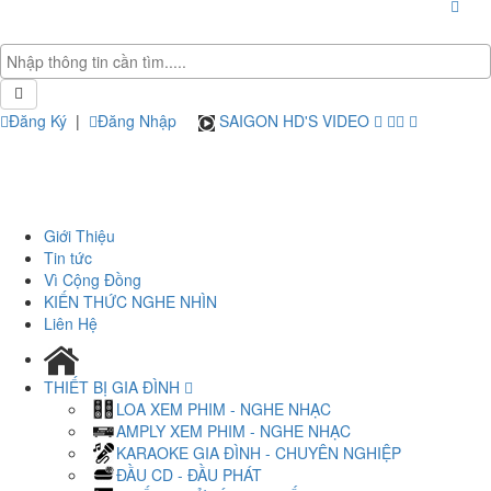
Đăng Ký
|
Đăng Nhập
SAIGON HD'S VIDEO
Giới Thiệu
Tin tức
Vì Cộng Đồng
KIẾN THỨC NGHE NHÌN
Liên Hệ
THIẾT BỊ GIA ĐÌNH
LOA XEM PHIM - NGHE NHẠC
AMPLY XEM PHIM - NGHE NHẠC
KARAOKE GIA ĐÌNH - CHUYÊN NGHIỆP
ĐẦU CD - ĐẦU PHÁT