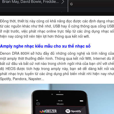
Đồng thời, thiết bị này cũng có khả năng đọc được các định dạng nhạc
từ các nguồn khác như thẻ nhớ, USB hay ổ cứng thông qua cổng USB
ở mặt trước, việc phát nhạc online trực tiếp từ các ứng dụng nhạc số
hiện nay cũng trở nên tiện lợi hơn thông qua kết nối wifi.
Amply nghe nhạc kiểu mẫu cho xu thế nhạc số
Denon DRA 800H sở hữu đầy đủ những công nghệ và tính năng của
một amply thời thưởng điển hình. Thông qua kết nối Wifi, Internet dù ở
bất cứ đâu và bất cứ nơi nào trong chính ngôi nhà của bạn chỉ với chế
độ HEOS được tích hợp trong amply này, bạn sẽ dễ dàng kết nối và
phát nhạc trực tuyến từ các ứng dụng phổ biến nhất nhì hiện nay như
Spotify, Pandora, Napster...