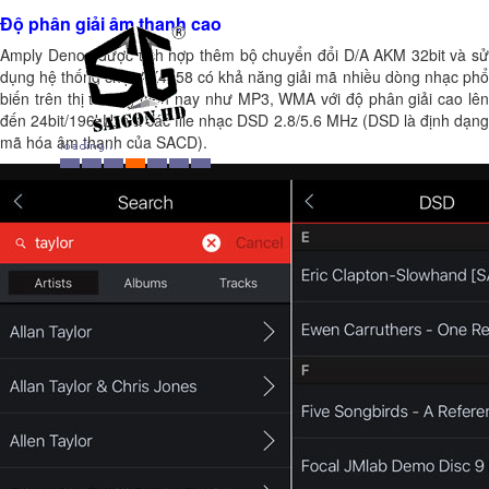
Độ phân giải âm thanh cao
Amply Denon được tích hợp thêm bộ chuyển đổi D/A AKM 32bit và sử
dụng hệ thống chip AK4458 có khả năng giải mã nhiều dòng nhạc phổ
biến trên thị trường hiện nay như MP3, WMA với độ phân giải cao lên
đến 24bit/196kHz và các file nhạc DSD 2.8/5.6 MHz (DSD là định dạng
mã hóa âm thanh của SACD).