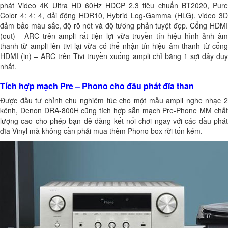
phát Video 4K Ultra HD 60Hz HDCP 2.3 tiêu chuẩn BT2020, Pure
Color 4: 4: 4, dải động HDR10, Hybrid Log-Gamma (HLG), video 3D
đảm bảo màu sắc, độ rõ nét và độ tương phản tuyệt đẹp. Cổng HDMI
(out) - ARC trên ampli rất tiện lợi vừa truyền tín hiệu hình ảnh âm
thanh từ ampli lên tivi lại vừa có thể nhận tín hiệu âm thanh từ cổng
HDMI (in) – ARC trên Tivi truyền xuống ampli chỉ bằng 1 sợi dây duy
nhất.
Tích hợp mạch Pre – Phono cho đầu phát đĩa than
Được đầu tư chỉnh chu nghiêm túc cho một mẫu ampli nghe nhạc 2
kênh, Denon DRA-800H cũng tích hợp sẵn mạch Pre-Phone MM chất
lượng cao cho phép bạn dễ dàng kết nối chơi ngay với các đầu phát
đĩa Vinyl mà không cần phải mua thêm Phono box rời tốn kém.