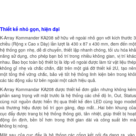
Thiết kế nhỏ gọn, hiện đại
K-Array Kommander KA208 sở hữu vẻ ngoài nhỏ gọn với kích thước 3
chiều (Rộng x Cao x Dày) lần lượt là 430 x 87 x 430 mm, đem đến một
hệ thống gọn nhẹ, dễ di chuyển, thiết lập nhanh chóng, tối ưu hóa khả
năng sử dụng, cho phép bạn bố trí trong nhiều không gian, vị trí khác
nhau. Bao bọc toàn bộ thiết bị là lớp vỏ ngoài được làm từ vật liệu thép
không gỉ nhẹ và chắc chắn, đặt trên một giá đỡ thiết kế 2U, tạo nên
một tổng thể vững chắc, bảo vệ tốt hệ thống linh kiện bên trong khỏi
các tác động xấu từ bên ngoài một cách hiệu quả.
K-Array Kommandar KA208 được thiết kế đơn giản nhưng không kém
phần sang trọng với mặt trước là hệ thống các chế độ In, Out, Status
cùng nút nguồn được hiển thị qua thiết kế đèn LED cùng logo model
và thương hiệu được bố trí gọn gàng, đẹp mắt…Hai bên khung của
cục đẩy được trang bị hệ thống thông gió, tản nhiệt, giúp thiết bị hoạt
động ổn định, bền bỉ hơn trong thời gian dài và công suất lớn mà
không bị nóng.
Mặt sau của cục đẩy là hệ thống các cổng kết nối đa dạng ra, vào,