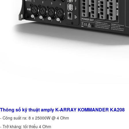
Thông số kỹ thuật amply K-ARRAY KOMMANDER KA208
- Công suất ra: 8 x 25000W @ 4 Ohm
- Trở kháng: tối thiểu 4 Ohm