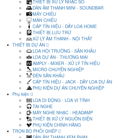
THIẾT BỊ XỬ LÝ NHẠC SỐ
DÀN ÂM THANH MINI - SOUNDBAR
MÁY CHIẾU
MÀN CHIẾU
CÁP TÍN HIỆU - DÂY LOA HOME
THIẾT BỊ LƯU TRỮ
XỬ LÝ ÂM THANH - NỘI THẤT
THIẾT BỊ DỰ ÁN
LOA HỘI TRƯỜNG - SÂN KHẤU
LOA DỰ ÁN - THƯƠNG MẠI
AMPLY - MIXER - XỬ LÝ TÍN HIỆU
MICRO CHUYÊN NGHIỆP
ĐÈN SÂN KHẤU
CÁP TÍN HIỆU - JACK - DÂY LOA DỰ ÁN
PHỤ KIỆN DỰ ÁN CHUYÊN NGHIỆP
Phụ kiện
LOA DI ĐỘNG - LOA VI TÍNH
TAI NGHE
MÁY NGHE NHẠC - HEADAMP
THIẾT BỊ XỬ LÝ NGUỒN ĐIỆN
PHỤ KIỆN CHÍNH HÃNG
TRỌN BỘ PHỐI GHÉP
DÀN ÂM THANH XEM PHIM