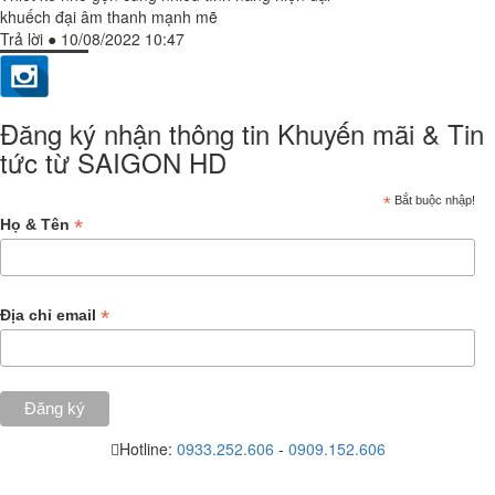
khuếch đại âm thanh mạnh mẽ
Trả lời
●
10/08/2022 10:47
Đăng ký nhận thông tin Khuyến mãi & Tin
tức từ SAIGON HD
*
Bắt buộc nhập!
*
Họ & Tên
*
Địa chỉ email
Hotline:
0933.252.606
-
0909.152.606