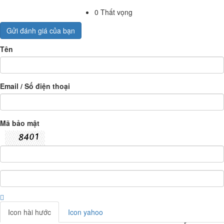
0
Thất vọng
Gửi đánh giá của bạn
Tên
Email / Số điện thoại
Mã bảo mật
Icon hài hước
Icon yahoo