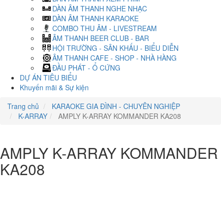
DÀN ÂM THANH NGHE NHẠC
DÀN ÂM THANH KARAOKE
COMBO THU ÂM - LIVESTREAM
ÂM THANH BEER CLUB - BAR
HỘI TRƯỜNG - SÂN KHẤU - BIỂU DIỄN
ÂM THANH CAFE - SHOP - NHÀ HÀNG
ĐẦU PHÁT - Ổ CỨNG
DỰ ÁN TIÊU BIỂU
Khuyến mãi & Sự kiện
Trang chủ
KARAOKE GIA ĐÌNH - CHUYÊN NGHIỆP
K-ARRAY
AMPLY K-ARRAY KOMMANDER KA208
AMPLY K-ARRAY KOMMANDER
KA208