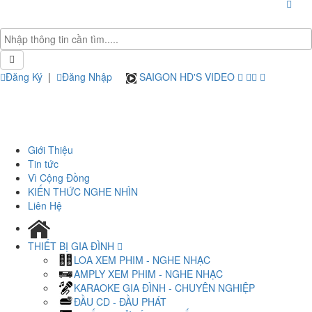
Đăng Ký
|
Đăng Nhập
SAIGON HD'S VIDEO
Giới Thiệu
Tin tức
Vì Cộng Đồng
KIẾN THỨC NGHE NHÌN
Liên Hệ
THIẾT BỊ GIA ĐÌNH
LOA XEM PHIM - NGHE NHẠC
AMPLY XEM PHIM - NGHE NHẠC
KARAOKE GIA ĐÌNH - CHUYÊN NGHIỆP
ĐẦU CD - ĐẦU PHÁT