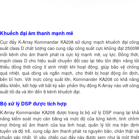
Khuếch đại âm thanh mạnh mẽ
Cục đẩy K-Array Kommandar KA208 sử dụng mạch khuếch đại công
suất class D chất lượng cao cung cấp công suất cực khủng đạt 2500W
mỗi kênh cho âm thanh phát ra cực kỳ mạnh mẽ, uy lực. Đồng thời,
mạch class D cho hiệu suất chuyển đổi cao lại tiêu tốn điện năng tối
thiểu đồng thời cũng ít sinh nhiệt khi hoạt động, giúp bảo vệ chống
quá nhiệt, quá dòng và ngắn mạch, cho thiết bị hoạt động ổn định,
bền bỉ hơn. Với mức công suất lớn, Kommander KA208 có khả năng
điều khiển, kết hợp với bất kỳ sản phẩm thụ động K-Array nào với công
suất tối đa và lên đến 8 kênh khuếch đại.
Bộ xử lý DSP được tích hợp
K-Array Kommandar KA208 được trang bị bộ xử lý DSP mang lại khả
năng kiểm soát mực cân bằng và mức độ của từng kênh, tinh chỉnh
mọi thông số âm thanh của loa linh hoạt, quản lý tốt ma trận định
tuyến và độ trễ, cung cấp âm thanh phát ra nguyên bản, chân thật và
chuẩn xác nhất. Vì vậy, chiếc cục đẩy này được xem như là một thiết