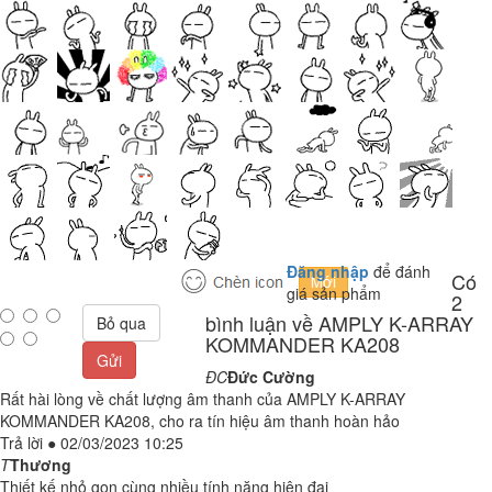
Đăng nhập
để đánh
Có
giá sản phẩm
2
bình luận về AMPLY K-ARRAY
Bỏ qua
KOMMANDER KA208
Gửi
ĐC
Đức Cường
Rất hài lòng về chất lượng âm thanh của AMPLY K-ARRAY
KOMMANDER KA208, cho ra tín hiệu âm thanh hoàn hảo
Trả lời
●
02/03/2023 10:25
T
Thương
Thiết kế nhỏ gọn cùng nhiều tính năng hiện đại