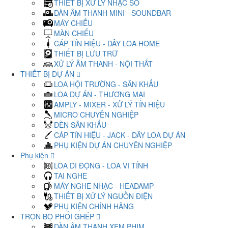
THIẾT BỊ XỬ LÝ NHẠC SỐ
DÀN ÂM THANH MINI - SOUNDBAR
MÁY CHIẾU
MÀN CHIẾU
CÁP TÍN HIỆU - DÂY LOA HOME
THIẾT BỊ LƯU TRỮ
XỬ LÝ ÂM THANH - NỘI THẤT
THIẾT BỊ DỰ ÁN
LOA HỘI TRƯỜNG - SÂN KHẤU
LOA DỰ ÁN - THƯƠNG MẠI
AMPLY - MIXER - XỬ LÝ TÍN HIỆU
MICRO CHUYÊN NGHIỆP
ĐÈN SÂN KHẤU
CÁP TÍN HIỆU - JACK - DÂY LOA DỰ ÁN
PHỤ KIỆN DỰ ÁN CHUYÊN NGHIỆP
Phụ kiện
LOA DI ĐỘNG - LOA VI TÍNH
TAI NGHE
MÁY NGHE NHẠC - HEADAMP
THIẾT BỊ XỬ LÝ NGUỒN ĐIỆN
PHỤ KIỆN CHÍNH HÃNG
TRỌN BỘ PHỐI GHÉP
DÀN ÂM THANH XEM PHIM