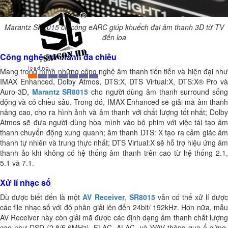
Marantz SR8015 có cổng eARC giúp khuếch đại âm thanh 3D từ TV
đến loa
Công nghệ âm thanh đa chiều
Mang trong mình những công nghệ âm thanh tiên tiến và hiện đại như
IMAX Enhanced, Dolby Atmos, DTS:X, DTS Virtual:X,
DTS:X® Pro
v
Auro-3D,
Marantz
SR8015
cho người dùng âm thanh surround sốn
động và có chiều sâu. Trong đó, IMAX Enhanced sẽ giải mã âm thanh
nâng cao, cho ra hình ảnh và âm thanh với chất lượng tốt nhất; Dolby
Atmos sẽ đưa người dùng hòa mình vào bộ phim với việc tái tạo âm
thanh chuyển động xung quanh; âm thanh DTS: X tạo ra cảm giác âm
thanh tự nhiên và trung thực nhất; DTS Virtual:X sẽ hỗ trợ hiệu ứng âm
thanh ảo khi không có hệ thống âm thanh trên cao từ hệ thống 2.1,
5.1 và 7.1.
Xử lí nhạc số
Dù được biết đến là một
AV Receiver
,
SR8015
vẫn có thể xử lí đượ
các file nhạc số với độ phân giải lên đến 24bit/ 192kHz. Hơn nữa, mẫu
AV Receiver này còn giải mã được các định dạng âm thanh chất lượng
cao như DSD (2.8/5.6MHz), FLAC, ALAC, và WAV thông qua ổ cứng,