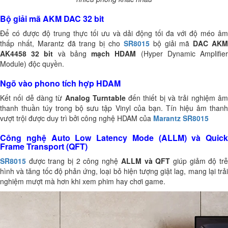
Bộ giải mã AKM DAC 32 bit
Để có được độ trung thực tối ưu và dải động tối đa với độ méo âm
thấp nhất, Marantz đã trang bị cho
SR8015
bộ giải mã
DAC AK
AK4458 32 bit
và bảng
mạch HDAM
(Hyper Dynamic Amplifie
Module) độc quyền.
Ngõ vào phono tích hợp HDAM
Kết nối dễ dàng từ
Analog Turntable
đến thiết bị và trải nghiệm â
thanh thuần túy trong bộ sưu tập Vinyl của bạn. Tín hiệu âm thanh
vượt trội được duy trì bởi công nghệ HDAM của
Marantz SR8015
Công nghệ Auto Low Latency Mode (ALLM) và Quick
Frame Transport (QFT)
SR8015
được trang bị 2 công nghệ
ALLM và QFT
giúp giảm độ tr
hình và tăng tốc độ phản ứng, loại bỏ hiện tượng giật lag, mang lại trải
nghiệm mượt mà hơn khi xem phim hay chơi game.