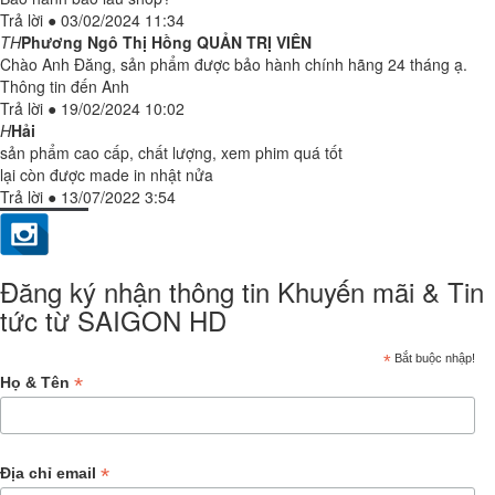
Trả lời
●
03/02/2024 11:34
TH
Phương Ngô Thị Hồng
QUẢN TRỊ VIÊN
Chào Anh Đăng, sản phẩm được bảo hành chính hãng 24 tháng ạ.
Thông tin đến Anh
Trả lời
●
19/02/2024 10:02
H
Hải
sản phẩm cao cấp, chất lượng, xem phim quá tốt
lại còn được made in nhật nửa
Trả lời
●
13/07/2022 3:54
Đăng ký nhận thông tin Khuyến mãi & Tin
tức từ SAIGON HD
*
Bắt buộc nhập!
*
Họ & Tên
*
Địa chỉ email