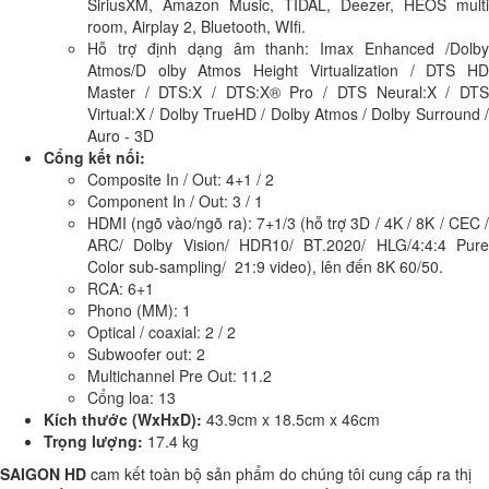
SiriusXM, Amazon Music, TIDAL, Deezer, HEOS multi
room, Airplay 2, Bluetooth, WIfi.
Hỗ trợ định dạng âm thanh: Imax Enhanced /Dolby
Atmos/D olby Atmos Height Virtualization / DTS HD
Master / DTS:X / DTS:X® Pro / DTS Neural:X / DTS
Virtual:X / Dolby TrueHD / Dolby Atmos / Dolby Surround /
Auro - 3D
Cổng kết nối:
Composite In / Out: 4+1 / 2
Component In / Out: 3 / 1
HDMI (ngõ vào/ngõ ra): 7+1/3 (hỗ trợ 3D / 4K / 8K / CEC /
ARC/ Dolby Vision/ HDR10/ BT.2020/ HLG/4:4:4 Pure
Color sub-sampling/ 21:9 video), lên đến 8K 60/50.
RCA: 6+1
Phono (MM): 1
Optical / coaxial: 2 / 2
Subwoofer out: 2
Multichannel Pre Out: 11.2
Cổng loa: 13
Kích thước (WxHxD):
43.9cm x 18.5cm x 46cm
Trọng lượng:
17.4 kg
SAIGON HD
cam kết toàn bộ sản phẩm do chúng tôi cung cấp ra thị