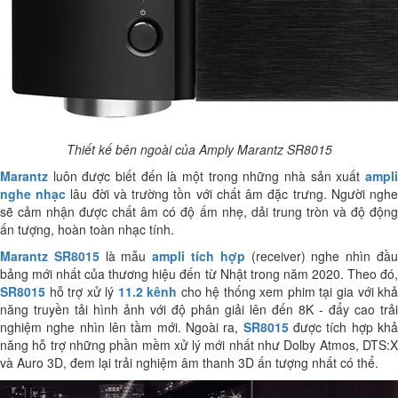
Thiết kế bên ngoài của Amply Marantz SR8015
Marantz
luôn được biết đến là một trong những nhà sản xuất
ampli
nghe nhạc
lâu đời và trường tồn với chất âm đặc trưng. Người ngh
sẽ cảm nhận được chất âm có độ ấm nhẹ, dải trung tròn và độ động
ấn tượng, hoàn toàn nhạc tính.
Marantz SR8015
là mẫu
ampli tích hợp
(receiver) nghe nhìn đầ
bảng mới nhất của thương hiệu đến từ Nhật trong năm 2020. Theo đó,
SR8015
hỗ trợ xử lý
11.2 kênh
cho hệ thống xem phim tại gia với kh
năng truyền tải hình ảnh với độ phân giải lên đến 8K - đẩy cao trải
nghiệm nghe nhìn lên tầm mới. Ngoài ra,
SR8015
được tích hợp kh
năng hỗ trợ những phần mềm xử lý mới nhất như Dolby Atmos, DTS:X
và Auro 3D, đem lại trải nghiệm âm thanh 3D ấn tượng nhất có thể.