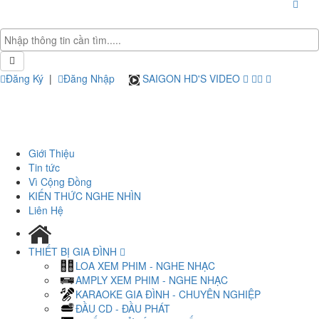
Đăng Ký
|
Đăng Nhập
SAIGON HD'S VIDEO
Giới Thiệu
Tin tức
Vì Cộng Đồng
KIẾN THỨC NGHE NHÌN
Liên Hệ
THIẾT BỊ GIA ĐÌNH
LOA XEM PHIM - NGHE NHẠC
AMPLY XEM PHIM - NGHE NHẠC
KARAOKE GIA ĐÌNH - CHUYÊN NGHIỆP
ĐẦU CD - ĐẦU PHÁT