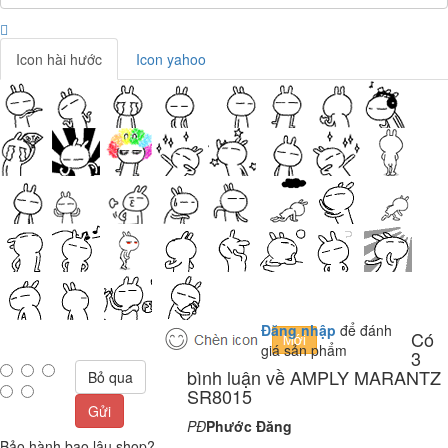
Icon hài hước
Icon yahoo
Đăng nhập
để đánh
Có
giá sản phẩm
3
bình luận về AMPLY MARANTZ
Bỏ qua
SR8015
Gửi
PĐ
Phước Đăng
Bảo hành bao lâu shop?