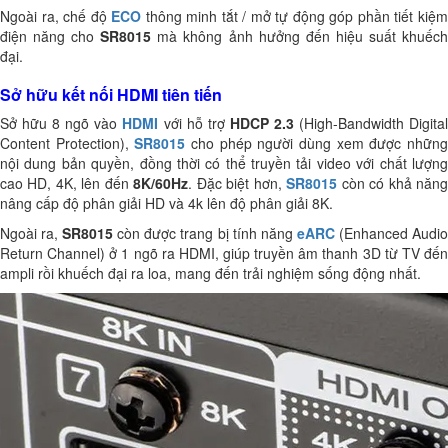
Ngoài ra, chế độ
ECO
thông minh tắt / mở tự động góp phần tiết kiệ
điện năng cho
SR8015
mà không ảnh hưởng đến hiệu suất khuếc
đại.
Sở hữu kết nối HDMI tiên tiến
Sở hữu 8 ngõ vào
HDMI
với hỗ trợ
HDCP 2.3
(High-Bandwidth Digita
Content Protection),
SR8015
cho phép người dùng xem được nhữn
nội dung bản quyền, đồng thời có thể truyền tải video với chất lượng
cao HD, 4K, lên đến
8K/60Hz
. Đặc biệt hơn,
SR8015
còn có khả năn
nâng cấp độ phân giải HD và 4k lên độ phân giải 8K.
Ngoài ra,
SR8015
còn được trang bị tính năng
eARC
(Enhanced Audi
Return Channel) ở 1 ngõ ra HDMI, giúp truyền âm thanh 3D từ TV đến
ampli rồi khuếch đại ra loa, mang đến trải nghiệm sống động nhất.