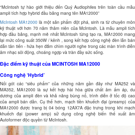
“McIntosh tự hào giới thiệu đến Quý Audiophiles trên toàn cầu mẫu
ampli tích hợp hybrid đầu bảng mang tên MA12000”
McIntosh
MA12000
là một sản phẩm đột phá, sinh ra từ chuyên mô
kỹ thuật với hơn 70 năm thâm niên của McIntosh. Là mẫu ampli tích
hợp đầu bảng, mạnh mẽ nhất McIntosh từng tạo ra, MA12000 mang
lại mức công suất 350W / kênh , song kết hợp công nghệ đèn lẫn bán
dẫn tân tiến - hứa hẹn đắm chìm người nghe trong các màn trình diễn
âm nhạc sôi động, choáng ngợp và tràn đầy sức sống.
Đặc điểm kỹ thuật của MCINTOSH MA12000
Công nghệ ‘Hybrid’
Nối gót các “siêu phẩm” của những năm gần đây như MA252 và
MA352, MA12000 là sự kết hợp hài hòa giữa chất âm ấm áp, du
dương của ampli đèn và khả năng bùng nổ, trình diễn ở tốc độ cao
của ampli bán dẫn. Cụ thể hơn, mạch tiền khuếch đại (preamp) của
MA12000 được trang bị 04 bóng 12AX7A đặc trưng trong khi mạch
khuếch đại (power amp) sử dụng công nghệ biến thế xuất âm
Autoformer độc quyền từ McIntosh.