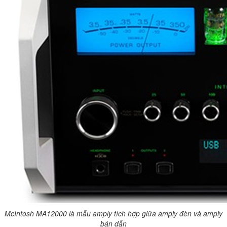
McIntosh MA12000 là mẫu amply tích hợp giữa amply đèn và amply
bán dẫn