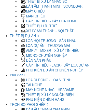
THIẾT BỊ XỬ LÝ NHẠC SỐ
DÀN ÂM THANH MINI - SOUNDBAR
MÁY CHIẾU
MÀN CHIẾU
CÁP TÍN HIỆU - DÂY LOA HOME
THIẾT BỊ LƯU TRỮ
XỬ LÝ ÂM THANH - NỘI THẤT
THIẾT BỊ DỰ ÁN
LOA HỘI TRƯỜNG - SÂN KHẤU
LOA DỰ ÁN - THƯƠNG MẠI
AMPLY - MIXER - XỬ LÝ TÍN HIỆU
MICRO CHUYÊN NGHIỆP
ĐÈN SÂN KHẤU
CÁP TÍN HIỆU - JACK - DÂY LOA DỰ ÁN
PHỤ KIỆN DỰ ÁN CHUYÊN NGHIỆP
Phụ kiện
LOA DI ĐỘNG - LOA VI TÍNH
TAI NGHE
MÁY NGHE NHẠC - HEADAMP
THIẾT BỊ XỬ LÝ NGUỒN ĐIỆN
PHỤ KIỆN CHÍNH HÃNG
TRỌN BỘ PHỐI GHÉP
DÀN ÂM THANH XEM PHIM