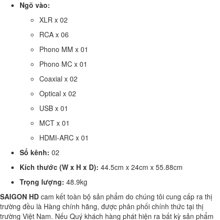
Ngõ vào:
XLR x 02
RCA x 06
Phono MM x 01
Phono MC x 01
Coaxial x 02
Optical x 02
USB x 01
MCT x 01
HDMI-ARC x 01
Số kênh:
02
Kích thước (W x H x D):
44.5cm x 24cm x 55.88cm
Trọng lượng:
48.9kg
SAIGON HD
cam kết toàn bộ sản phẩm do chúng tôi cung cấp ra thị
trường đều là Hàng chính hãng, được phân phối chính thức tại thị
trường Việt Nam. Nếu Quý khách hàng phát hiện ra bất kỳ sản phẩm