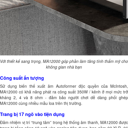
Với thiết kế sang trọng,
MA12000 góp phần làm tăng tính thẩm mỹ cho
không gian nhà bạn
Công suất ấn tượng
Sử dụng biến thế xuất âm Autoformer độc quyền của McIntosh,
MA12000 có khả năng phát ra công suất 350W / kênh ở mọi mức trở
kháng 2, 4 và 8 ohm - đảm bảo người chơi dễ dàng phối ghép
MA12000 cùng nhiều mẫu loa trên thị trường.
Trang bị 17 ngõ vào tiện dụng
Đảm nhiệm vị trí “trung tâm” trong hệ thống âm thanh, MA12000 được
trang bị tổng cộng 10 ngõ vào analog tiện dụng, bao gồm 02 XLR, 06