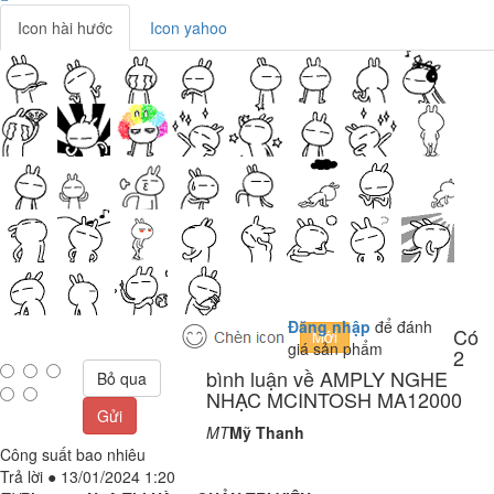
Icon hài hước
Icon yahoo
Đăng nhập
để đánh
Có
giá sản phẩm
2
bình luận về AMPLY NGHE
Bỏ qua
NHẠC MCINTOSH MA12000
Gửi
MT
Mỹ Thanh
Công suất bao nhiêu
Trả lời
●
13/01/2024 1:20