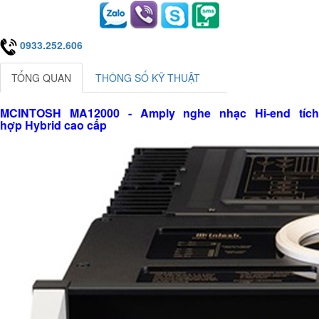
0933.252.606
TỔNG QUAN
THÔNG SỐ KỸ THUẬT
MCINTOSH MA12000 - Amply nghe nhạc Hi-end tích
hợp Hybrid cao cấp