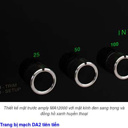
Thiết kế mặt trước amply MA12000 với mặt kính đen sang trọng và
đồng hồ xanh huyền thoại
Trang bị mạch DA2 tiên tiến