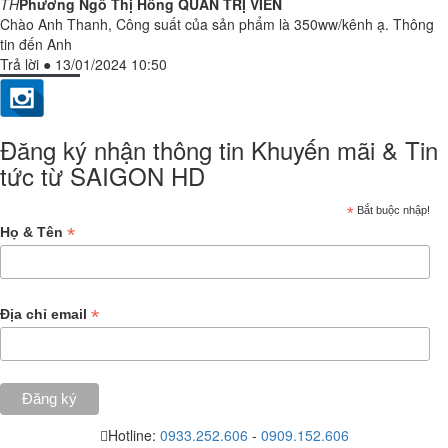
TH
Phương Ngô Thị Hồng
QUẢN TRỊ VIÊN
Chào Anh Thanh, Công suất của sản phẩm là 350ww/kênh ạ. Thông
tin đến Anh
Trả lời
●
13/01/2024 10:50
Đăng ký nhận thông tin Khuyến mãi & Tin
tức từ SAIGON HD
*
Bắt buộc nhập!
*
Họ & Tên
*
Địa chỉ email
Hotline:
0933.252.606
-
0909.152.606