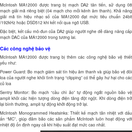
McIntosh MA12000 được trang bị mạch DA2 tân tiến, sử dụng 08
mạch giải mã riêng biệt (04 mạch cho mỗi kênh âm thanh). Khả năng
giải mã tín hiệu nhạc số của MA12000 đạt mức tiêu chuẩn 24bit
/192kHz hoặc DSD512 khi kết nối qua ngõ USB.
Đặc biệt, kết cấu mô-đun của DA2 giúp người nghe dễ dàng nâng cấp
mạch DAC của MA12000 trong tương lai.
Các công nghệ bảo vệ
McIntosh MA12000 được trang bị thêm các công nghệ bảo vệ thiết
yếu như:
Power Guard: Bo mạch giám sát tín hiệu âm thanh và giúp bảo vệ đôi
loa của người nghe khỏi tình trạng “clipping” có thể gây hư hại cho các
củ loa
Sentry Monitor: Bo mạch “cầu chì ảo” tự động ngắt nguồn bảo vệ
ampli khỏi các hiện tượng dòng điện tăng đột ngột. Khi dòng điện trở
lại bình thường, ampli tự động khởi động trở lại.
McIntosh Monogrammed Heatsinks: Thiết kế mạch tản nhiệt với dấu
ấn “MC”, giúp đảm bảo các sản phẩm McIntosh luôn hoạt động với
nhiệt độ ổn định ngay cả khi hiệu suất đạt mức cao nhất.