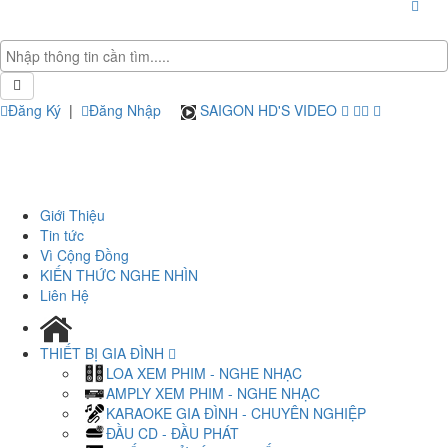
Đăng Ký
|
Đăng Nhập
SAIGON HD'S VIDEO
Giới Thiệu
Tin tức
Vì Cộng Đồng
KIẾN THỨC NGHE NHÌN
Liên Hệ
THIẾT BỊ GIA ĐÌNH
LOA XEM PHIM - NGHE NHẠC
AMPLY XEM PHIM - NGHE NHẠC
KARAOKE GIA ĐÌNH - CHUYÊN NGHIỆP
ĐẦU CD - ĐẦU PHÁT