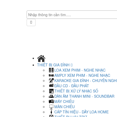
THIẾT BỊ GIA ĐÌNH
LOA XEM PHIM - NGHE NHẠC
AMPLY XEM PHIM - NGHE NHẠC
KARAOKE GIA ĐÌNH - CHUYÊN NGH
ĐẦU CD - ĐẦU PHÁT
THIẾT BỊ XỬ LÝ NHẠC SỐ
DÀN ÂM THANH MINI - SOUNDBAR
MÁY CHIẾU
MÀN CHIẾU
CÁP TÍN HIỆU - DÂY LOA HOME