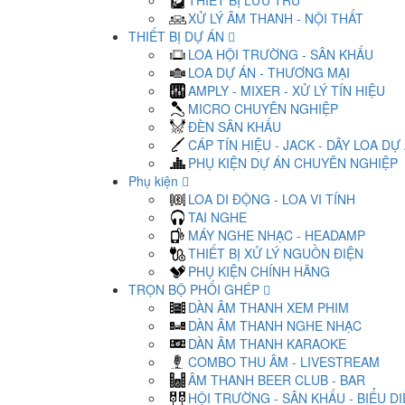
THIẾT BỊ LƯU TRỮ
XỬ LÝ ÂM THANH - NỘI THẤT
THIẾT BỊ DỰ ÁN
LOA HỘI TRƯỜNG - SÂN KHẤU
LOA DỰ ÁN - THƯƠNG MẠI
AMPLY - MIXER - XỬ LÝ TÍN HIỆU
MICRO CHUYÊN NGHIỆP
ĐÈN SÂN KHẤU
CÁP TÍN HIỆU - JACK - DÂY LOA DỰ
PHỤ KIỆN DỰ ÁN CHUYÊN NGHIỆP
Phụ kiện
LOA DI ĐỘNG - LOA VI TÍNH
TAI NGHE
MÁY NGHE NHẠC - HEADAMP
THIẾT BỊ XỬ LÝ NGUỒN ĐIỆN
PHỤ KIỆN CHÍNH HÃNG
TRỌN BỘ PHỐI GHÉP
DÀN ÂM THANH XEM PHIM
DÀN ÂM THANH NGHE NHẠC
DÀN ÂM THANH KARAOKE
COMBO THU ÂM - LIVESTREAM
ÂM THANH BEER CLUB - BAR
HỘI TRƯỜNG - SÂN KHẤU - BIỂU D