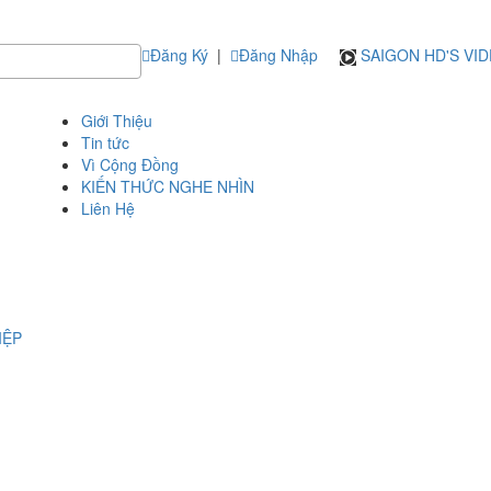
Đăng Ký
|
Đăng Nhập
SAIGON HD'S VI
Giới Thiệu
Tin tức
Vì Cộng Đồng
KIẾN THỨC NGHE NHÌN
Liên Hệ
IỆP