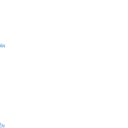
 ÁN
IỄN