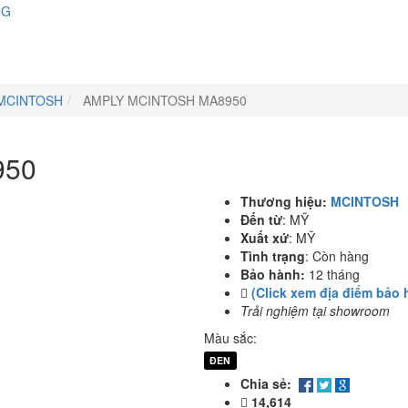
NG
MCINTOSH
AMPLY MCINTOSH MA8950
950
Thương hiệu:
MCINTOSH
Đến từ
:
MỸ
Xuất xứ
:
MỸ
Tình trạng
:
Còn hàng
Bảo hành:
12 tháng
(Click xem địa điểm bảo 
Trải nghiệm tại showroom
Màu sắc:
ĐEN
Chia sẻ:
14,614