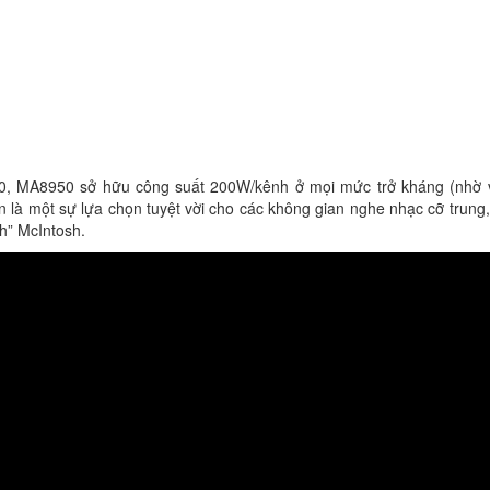
, MA8950 sở hữu công suất 200W/kênh ở mọi mức trở kháng (nhờ v
n là một sự lựa chọn tuyệt vời cho các không gian nghe nhạc cỡ trung
h” McIntosh.