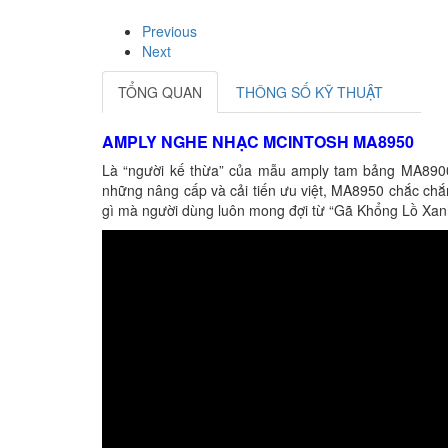
Previous
Next
TỔNG QUAN
THÔNG SỐ KỸ THUẬT
AMPLY NGHE NHẠC MCINTOSH MA8950
Là “người kế thừa” của mẫu amply tam bảng MA8900
những nâng cấp và cải tiến ưu việt, MA8950 chắc chắ
gì mà người dùng luôn mong đợi từ “Gã Khổng Lồ Xan