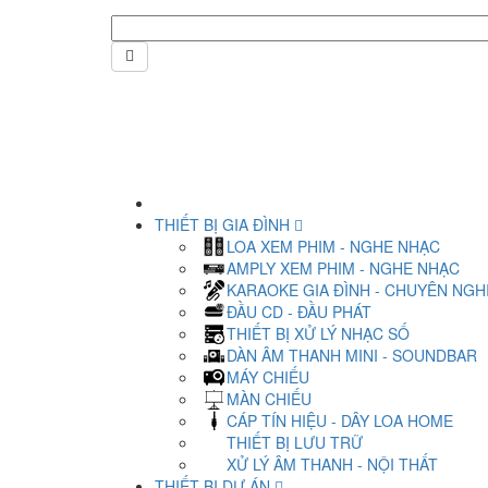
THIẾT BỊ GIA ĐÌNH
LOA XEM PHIM - NGHE NHẠC
AMPLY XEM PHIM - NGHE NHẠC
KARAOKE GIA ĐÌNH - CHUYÊN NGH
ĐẦU CD - ĐẦU PHÁT
THIẾT BỊ XỬ LÝ NHẠC SỐ
DÀN ÂM THANH MINI - SOUNDBAR
MÁY CHIẾU
MÀN CHIẾU
CÁP TÍN HIỆU - DÂY LOA HOME
THIẾT BỊ LƯU TRỮ
XỬ LÝ ÂM THANH - NỘI THẤT
THIẾT BỊ DỰ ÁN