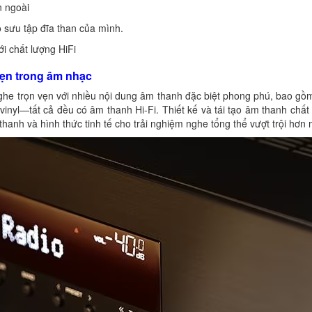
n ngoài
 sưu tập đĩa than của mình.
i chất lượng HiFi
vẹn trong âm nhạc
e trọn vẹn với nhiều nội dung âm thanh đặc biệt phong phú, bao gồm 
vinyl—tất cả đều có âm thanh Hi-Fi. Thiết kế và tái tạo âm thanh chất
nh và hình thức tinh tế cho trải nghiệm nghe tổng thể vượt trội hơn mộ