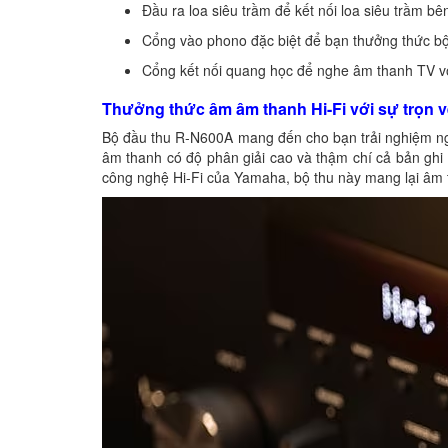
Đầu ra loa siêu trầm để kết nối loa siêu trầm bê
Cổng vào phono đặc biệt để bạn thưởng thức bộ
Cổng kết nối quang học để nghe âm thanh TV vớ
Thưởng thức âm âm thanh Hi-Fi với sự trọn 
Bộ đầu thu R-N600A mang đến cho bạn trải nghiệm ngh
âm thanh có độ phân giải cao và thậm chí cả bản ghi 
công nghệ Hi-Fi của Yamaha, bộ thu này mang lại âm tha