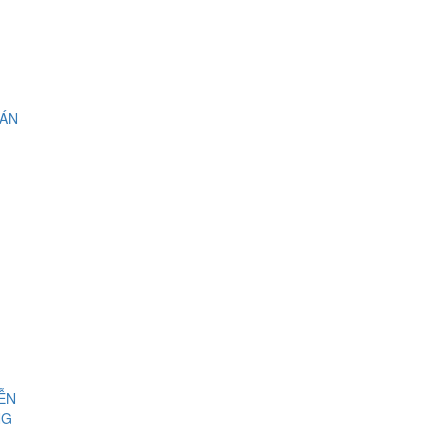
 ÁN
IỄN
NG