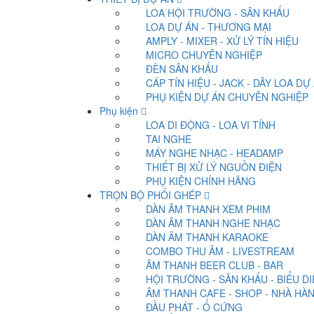
LOA HỘI TRƯỜNG - SÂN KHẤU
LOA DỰ ÁN - THƯƠNG MẠI
AMPLY - MIXER - XỬ LÝ TÍN HIỆU
MICRO CHUYÊN NGHIỆP
ĐÈN SÂN KHẤU
CÁP TÍN HIỆU - JACK - DÂY LOA DỰ
PHỤ KIỆN DỰ ÁN CHUYÊN NGHIỆP
Phụ kiện
LOA DI ĐỘNG - LOA VI TÍNH
TAI NGHE
MÁY NGHE NHẠC - HEADAMP
THIẾT BỊ XỬ LÝ NGUỒN ĐIỆN
PHỤ KIỆN CHÍNH HÃNG
TRỌN BỘ PHỐI GHÉP
DÀN ÂM THANH XEM PHIM
DÀN ÂM THANH NGHE NHẠC
DÀN ÂM THANH KARAOKE
COMBO THU ÂM - LIVESTREAM
ÂM THANH BEER CLUB - BAR
HỘI TRƯỜNG - SÂN KHẤU - BIỂU D
ÂM THANH CAFE - SHOP - NHÀ HÀ
ĐẦU PHÁT - Ổ CỨNG