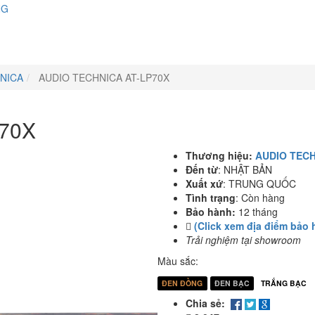
NG
NICA
AUDIO TECHNICA AT-LP70X
70X
Thương hiệu:
AUDIO TEC
Đến từ
:
NHẬT BẢN
Xuất xứ
:
TRUNG QUỐC
Tình trạng
:
Còn hàng
Bảo hành:
12 tháng
(Click xem địa điểm bảo 
Trải nghiệm tại showroom
Màu sắc:
ĐEN ĐỒNG
ĐEN BẠC
TRẮNG BẠC
Chia sẻ: