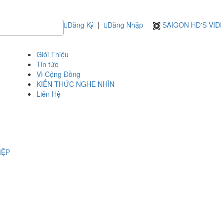
Đăng Ký
|
Đăng Nhập
SAIGON HD'S VI
Giới Thiệu
Tin tức
Vì Cộng Đồng
KIẾN THỨC NGHE NHÌN
Liên Hệ
IỆP