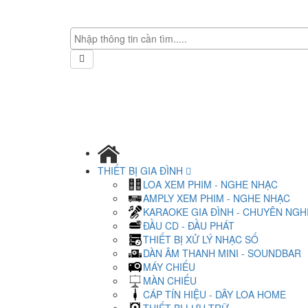
THIẾT BỊ GIA ĐÌNH
LOA XEM PHIM - NGHE NHẠC
AMPLY XEM PHIM - NGHE NHẠC
KARAOKE GIA ĐÌNH - CHUYÊN NGH
ĐẦU CD - ĐẦU PHÁT
THIẾT BỊ XỬ LÝ NHẠC SỐ
DÀN ÂM THANH MINI - SOUNDBAR
MÁY CHIẾU
MÀN CHIẾU
CÁP TÍN HIỆU - DÂY LOA HOME