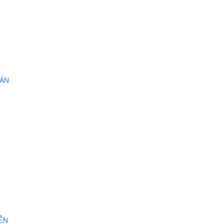
 ÁN
IỄN