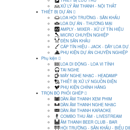
THIẾT BỊ LƯU TRỮ
XỬ LÝ ÂM THANH - NỘI THẤT
THIẾT BỊ DỰ ÁN
LOA HỘI TRƯỜNG - SÂN KHẤU
LOA DỰ ÁN - THƯƠNG MẠI
AMPLY - MIXER - XỬ LÝ TÍN HIỆU
MICRO CHUYÊN NGHIỆP
ĐÈN SÂN KHẤU
CÁP TÍN HIỆU - JACK - DÂY LOA DỰ
PHỤ KIỆN DỰ ÁN CHUYÊN NGHIỆP
Phụ kiện
LOA DI ĐỘNG - LOA VI TÍNH
TAI NGHE
MÁY NGHE NHẠC - HEADAMP
THIẾT BỊ XỬ LÝ NGUỒN ĐIỆN
PHỤ KIỆN CHÍNH HÃNG
TRỌN BỘ PHỐI GHÉP
DÀN ÂM THANH XEM PHIM
DÀN ÂM THANH NGHE NHẠC
DÀN ÂM THANH KARAOKE
COMBO THU ÂM - LIVESTREAM
ÂM THANH BEER CLUB - BAR
HỘI TRƯỜNG - SÂN KHẤU - BIỂU D