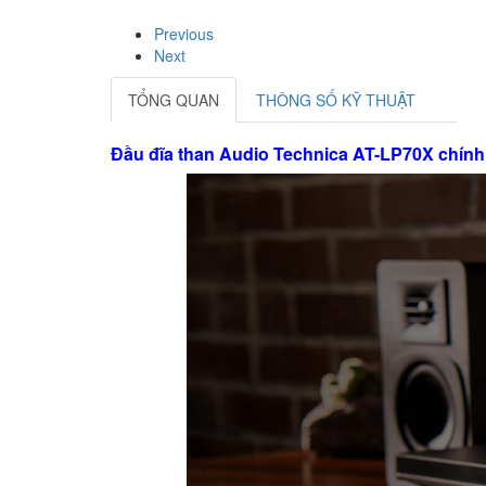
Previous
Next
TỔNG QUAN
THÔNG SỐ KỸ THUẬT
Đầu đĩa than Audio Technica AT-LP70X chín