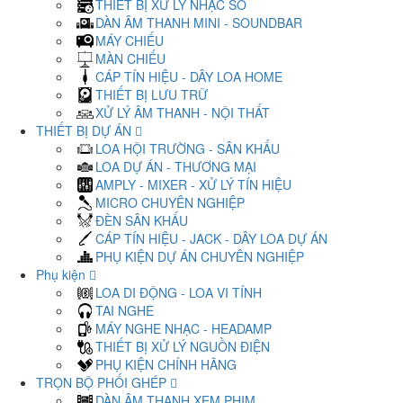
THIẾT BỊ XỬ LÝ NHẠC SỐ
DÀN ÂM THANH MINI - SOUNDBAR
MÁY CHIẾU
MÀN CHIẾU
CÁP TÍN HIỆU - DÂY LOA HOME
THIẾT BỊ LƯU TRỮ
XỬ LÝ ÂM THANH - NỘI THẤT
THIẾT BỊ DỰ ÁN
LOA HỘI TRƯỜNG - SÂN KHẤU
LOA DỰ ÁN - THƯƠNG MẠI
AMPLY - MIXER - XỬ LÝ TÍN HIỆU
MICRO CHUYÊN NGHIỆP
ĐÈN SÂN KHẤU
CÁP TÍN HIỆU - JACK - DÂY LOA DỰ ÁN
PHỤ KIỆN DỰ ÁN CHUYÊN NGHIỆP
Phụ kiện
LOA DI ĐỘNG - LOA VI TÍNH
TAI NGHE
MÁY NGHE NHẠC - HEADAMP
THIẾT BỊ XỬ LÝ NGUỒN ĐIỆN
PHỤ KIỆN CHÍNH HÃNG
TRỌN BỘ PHỐI GHÉP
DÀN ÂM THANH XEM PHIM