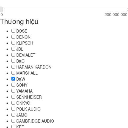
Thương hiệu
BOSE
DENON
KLIPSCH
JBL
DEVIALET
B&O
HARMAN KARDON
MARSHALL
B&W
SONY
YAMAHA
SENNHEISER
ONKYO
POLK AUDIO
JAMO
CAMBRIDGE AUDIO
KEF