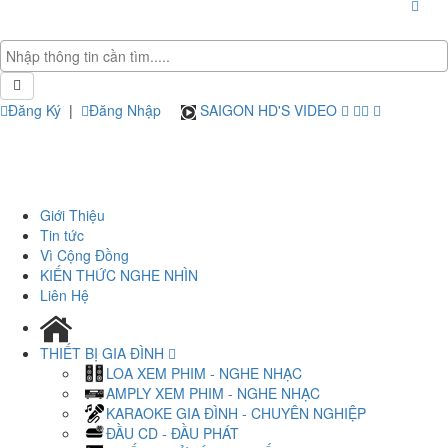
Đăng Ký
|
Đăng Nhập
SAIGON HD'S VIDEO
Giới Thiệu
Tin tức
Vì Cộng Đồng
KIẾN THỨC NGHE NHÌN
Liên Hệ
THIẾT BỊ GIA ĐÌNH
LOA XEM PHIM - NGHE NHẠC
AMPLY XEM PHIM - NGHE NHẠC
KARAOKE GIA ĐÌNH - CHUYÊN NGHIỆP
ĐẦU CD - ĐẦU PHÁT