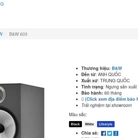
NG
W
B&W 603
Thương hiệu:
B&W
Đến từ
:
ANH QUỐC
Xuất xứ
:
TRUNG QUỐC
Tình trạng
:
Ngưng sản xuất
Bảo hành:
60 tháng
(Click xem địa điểm bảo 
Trải nghiệm tại showroom
Màu sắc:
Black
White
Lifestyle
Chia sẻ: