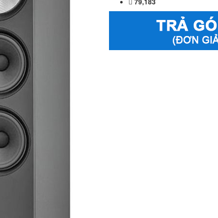
79,183