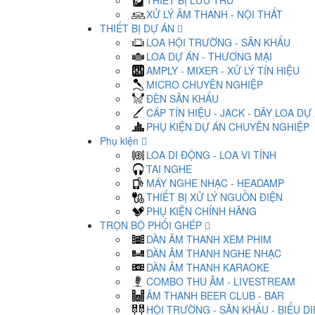
THIẾT BỊ LƯU TRỮ
XỬ LÝ ÂM THANH - NỘI THẤT
THIẾT BỊ DỰ ÁN
LOA HỘI TRƯỜNG - SÂN KHẤU
LOA DỰ ÁN - THƯƠNG MẠI
AMPLY - MIXER - XỬ LÝ TÍN HIỆU
MICRO CHUYÊN NGHIỆP
ĐÈN SÂN KHẤU
CÁP TÍN HIỆU - JACK - DÂY LOA DỰ
PHỤ KIỆN DỰ ÁN CHUYÊN NGHIỆP
Phụ kiện
LOA DI ĐỘNG - LOA VI TÍNH
TAI NGHE
MÁY NGHE NHẠC - HEADAMP
THIẾT BỊ XỬ LÝ NGUỒN ĐIỆN
PHỤ KIỆN CHÍNH HÃNG
TRỌN BỘ PHỐI GHÉP
DÀN ÂM THANH XEM PHIM
DÀN ÂM THANH NGHE NHẠC
DÀN ÂM THANH KARAOKE
COMBO THU ÂM - LIVESTREAM
ÂM THANH BEER CLUB - BAR
HỘI TRƯỜNG - SÂN KHẤU - BIỂU D