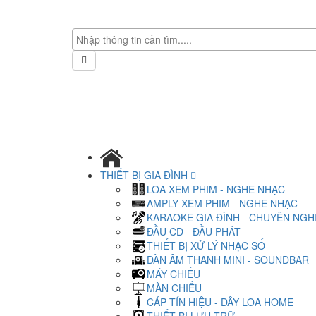
THIẾT BỊ GIA ĐÌNH
LOA XEM PHIM - NGHE NHẠC
AMPLY XEM PHIM - NGHE NHẠC
KARAOKE GIA ĐÌNH - CHUYÊN NGH
ĐẦU CD - ĐẦU PHÁT
THIẾT BỊ XỬ LÝ NHẠC SỐ
DÀN ÂM THANH MINI - SOUNDBAR
MÁY CHIẾU
MÀN CHIẾU
CÁP TÍN HIỆU - DÂY LOA HOME