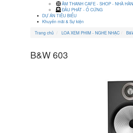
ÂM THANH CAFE - SHOP - NHÀ HÀ
ĐẦU PHÁT - Ổ CỨNG
DỰ ÁN TIÊU BIỂU
Khuyến mãi & Sự kiện
Trang chủ
LOA XEM PHIM - NGHE NHẠC
B&
B&W 603