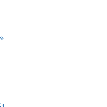
 ÁN
IỄN