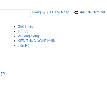
Đăng Ký
|
Đăng Nhập
SAIGON HD'S VI
Giới Thiệu
Tin tức
Vì Cộng Đồng
KIẾN THỨC NGHE NHÌN
Liên Hệ
IỆP