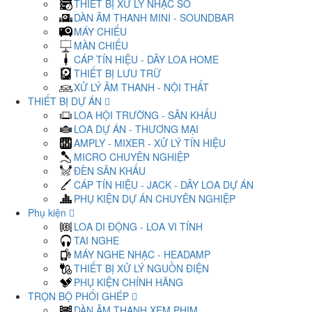
THIẾT BỊ XỬ LÝ NHẠC SỐ
DÀN ÂM THANH MINI - SOUNDBAR
MÁY CHIẾU
MÀN CHIẾU
CÁP TÍN HIỆU - DÂY LOA HOME
THIẾT BỊ LƯU TRỮ
XỬ LÝ ÂM THANH - NỘI THẤT
THIẾT BỊ DỰ ÁN
LOA HỘI TRƯỜNG - SÂN KHẤU
LOA DỰ ÁN - THƯƠNG MẠI
AMPLY - MIXER - XỬ LÝ TÍN HIỆU
MICRO CHUYÊN NGHIỆP
ĐÈN SÂN KHẤU
CÁP TÍN HIỆU - JACK - DÂY LOA DỰ ÁN
PHỤ KIỆN DỰ ÁN CHUYÊN NGHIỆP
Phụ kiện
LOA DI ĐỘNG - LOA VI TÍNH
TAI NGHE
MÁY NGHE NHẠC - HEADAMP
THIẾT BỊ XỬ LÝ NGUỒN ĐIỆN
PHỤ KIỆN CHÍNH HÃNG
TRỌN BỘ PHỐI GHÉP
DÀN ÂM THANH XEM PHIM