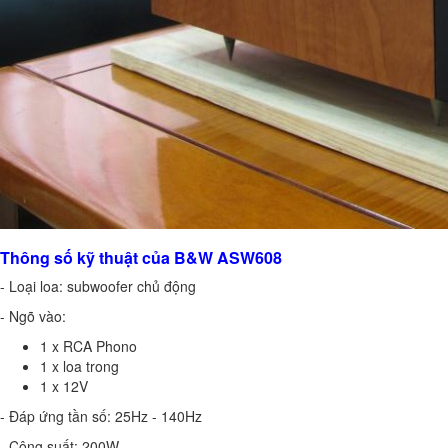
Thông số kỹ thuật của B&W ASW608
- Loại loa: subwoofer chủ động
- Ngõ vào:
1 x RCA Phono
1 x loa trong
1 x 12V
- Đáp ứng tần số: 25Hz - 140Hz
- Công suất: 200W