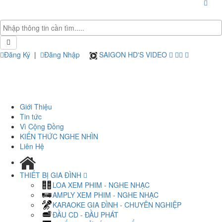
Đăng Ký
|
Đăng Nhập
SAIGON HD'S VIDEO
Giới Thiệu
Tin tức
Vì Cộng Đồng
KIẾN THỨC NGHE NHÌN
Liên Hệ
THIẾT BỊ GIA ĐÌNH
LOA XEM PHIM - NGHE NHẠC
AMPLY XEM PHIM - NGHE NHẠC
KARAOKE GIA ĐÌNH - CHUYÊN NGHIỆP
ĐẦU CD - ĐẦU PHÁT