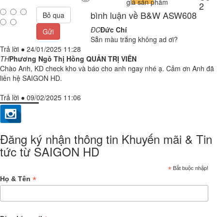
giá sản phẩm
2
bình luận về B&W ASW608
Bỏ qua
ĐC
Đức Chí
Gửi
Sẵn màu trắng không ad ơi?
Trả lời
●
24/01/2025 11:28
TH
Phương Ngô Thị Hồng
QUẢN TRỊ VIÊN
Chào Anh, KD check kho và báo cho anh ngay nhé ạ. Cảm ơn Anh đã
liên hệ SAIGON HD.
Trả lời
●
09/02/2025 11:06
Đăng ký nhận thông tin Khuyến mãi & Tin
tức từ SAIGON HD
*
Bắt buộc nhập!
*
Họ & Tên