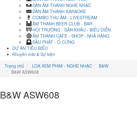
DÀN ÂM THANH NGHE NHẠC
DÀN ÂM THANH KARAOKE
COMBO THU ÂM - LIVESTREAM
ÂM THANH BEER CLUB - BAR
HỘI TRƯỜNG - SÂN KHẤU - BIỂU DIỄN
ÂM THANH CAFE - SHOP - NHÀ HÀNG
ĐẦU PHÁT - Ổ CỨNG
DỰ ÁN TIÊU BIỂU
Khuyến mãi & Sự kiện
Trang chủ
LOA XEM PHIM - NGHE NHẠC
B&W
B&W ASW608
B&W ASW608