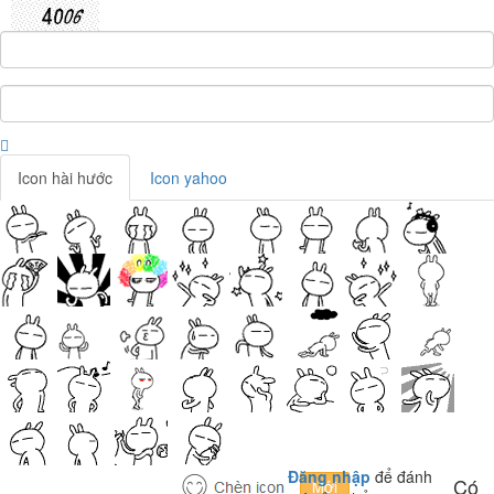
Icon hài hước
Icon yahoo
Đăng nhập
để đánh
Có