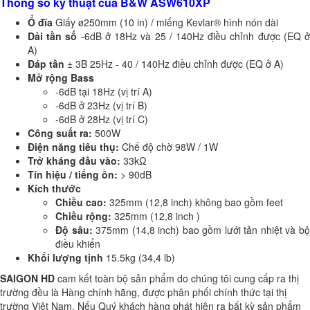
Thông số kỹ thuật của B&W ASW610XP
Ổ đĩa
Giấy ø250mm (10 in) / miếng Kevlar® hình nón dài
Dải tần số
-6dB ở 18Hz và 25 / 140Hz điều chỉnh được (EQ 
A)
Đáp tần
± 3B 25Hz - 40 / 140Hz điều chỉnh được (EQ ở A)
Mở rộng Bass
-6dB tại 18Hz (vị trí A)
-6dB ở 23Hz (vị trí B)
-6dB ở 28Hz (vị trí C)
Công suất ra:
500W
Điện năng tiêu thụ:
Chế độ chờ 98W / 1W
Trở kháng đầu vào:
33kΩ
Tín hiệu / tiếng ồn:
> 90dB
Kích thước
Chiều cao:
325mm (12,8 inch) không bao gồm feet
Chiều rộng:
325mm (12,8 inch )
Độ sâu:
375mm (14,8 inch) bao gồm lưới tản nhiệt và b
điều khiển
Khối lượng tịnh
15.5kg (34,4 lb)
SAIGON HD
cam kết toàn bộ sản phẩm do chúng tôi cung cấp ra thị
trường đều là Hàng chính hãng, được phân phối chính thức tại thị
trường Việt Nam. Nếu Quý khách hàng phát hiện ra bất kỳ sản phẩm