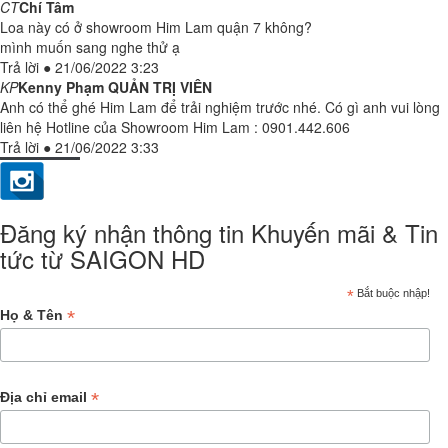
CT
Chí Tâm
Loa này có ở showroom Him Lam quận 7 không?
mình muốn sang nghe thử ạ
Trả lời
●
21/06/2022 3:23
KP
Kenny Phạm
QUẢN TRỊ VIÊN
Anh có thể ghé Him Lam để trải nghiệm trước nhé. Có gì anh vui lòng
liên hệ Hotline của Showroom Him Lam : 0901.442.606
Trả lời
●
21/06/2022 3:33
Đăng ký nhận thông tin Khuyến mãi & Tin
tức từ SAIGON HD
*
Bắt buộc nhập!
*
Họ & Tên
*
Địa chỉ email