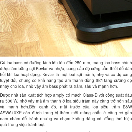
Củ loa bass có đường kính lớn lên đến 250 mm, màng loa bass chính
được làm bằng sợi Kevlar và nhựa, cung cấp độ cứng cần thiết để đàn
hồi khi loa hoạt động. Kevlar là một loại sợi mảnh, nhẹ và có độ căng
tuyệt đối, chúng có khả năng tạo âm thanh đồng thời tăng cường độ
nhạy cho loa, nhờ vậy âm bass phát ra trầm, sâu và mạnh hơn.
Được nhà sản xuất tích hợp amply có mạch Class-D với công suất đầu
ra 500 W, nhờ vậy mà âm thanh ở loa siêu trầm này càng trở nên sâu
và mạnh hơn.Bên cạnh đó, mặt trước của loa siêu trầm B&W
ASW610XP còn được trang bị thêm một màng chắn ê căng có gắn
nam châm để tránh nhưng va chạm không đáng có, đồng thời hiệu
quả trong việc tránh bụi.