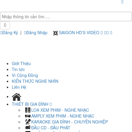
Đăng Ký
|
Đăng Nhập
SAIGON HD'S VIDEO
Giới Thiệu
Tin tức
Vì Cộng Đồng
KIẾN THỨC NGHE NHÌN
Liên Hệ
THIẾT BỊ GIA ĐÌNH
LOA XEM PHIM - NGHE NHẠC
AMPLY XEM PHIM - NGHE NHẠC
KARAOKE GIA ĐÌNH - CHUYÊN NGHIỆP
ĐẦU CD - ĐẦU PHÁT