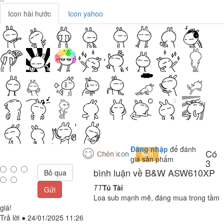
Icon hài hước
Icon yahoo
Đăng nhập
để đánh
Có
giá sản phẩm
3
bình luận về B&W ASW610XP
Bỏ qua
TT
Tú Tài
Gửi
Loa sub mạnh mẽ, đáng mua trong tầm
giá!
Trả lời
●
24/01/2025 11:26