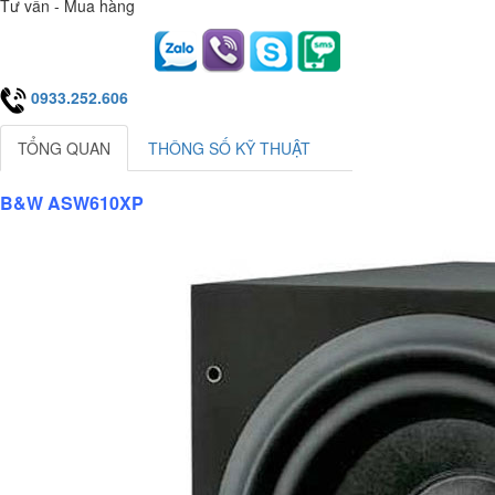
Tư vấn - Mua hàng
0933.252.606
TỔNG QUAN
THÔNG SỐ KỸ THUẬT
B&W ASW610XP