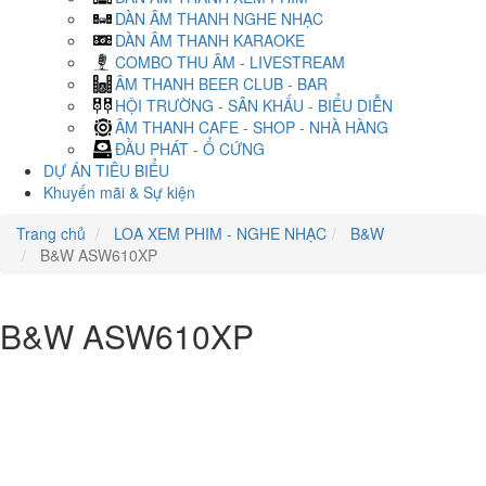
DÀN ÂM THANH NGHE NHẠC
DÀN ÂM THANH KARAOKE
COMBO THU ÂM - LIVESTREAM
ÂM THANH BEER CLUB - BAR
HỘI TRƯỜNG - SÂN KHẤU - BIỂU DIỄN
ÂM THANH CAFE - SHOP - NHÀ HÀNG
ĐẦU PHÁT - Ổ CỨNG
DỰ ÁN TIÊU BIỂU
Khuyến mãi & Sự kiện
Trang chủ
LOA XEM PHIM - NGHE NHẠC
B&W
B&W ASW610XP
B&W ASW610XP