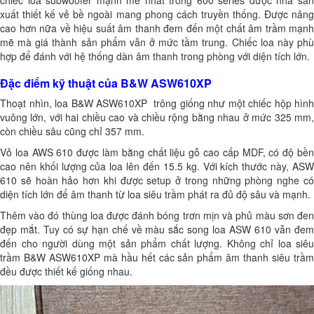
xuất thiết kế vẻ bề ngoài mang phong cách truyền thống. Được nâng
cao hơn nữa về hiệu suất âm thanh đem đến một chất âm trầm mạnh
mẽ mà giá thành sản phẩm vẫn ở mức tầm trung. Chiếc loa này phù
hợp để đánh với hệ thống dàn âm thanh trong phòng với diện tích lớn.
Đặc điểm kỹ thuật của B&W ASW610XP
Thoạt nhìn, loa B&W ASW610XP trông giống như một chiếc hộp hình
vuông lớn, với hai chiều cao và chiều rộng bằng nhau ở mức 325 mm,
còn chiều sâu cũng chỉ 357 mm.
Vỏ loa AWS 610 được làm bằng chất liệu gỗ cao cấp MDF, có độ bền
cao nên khối lượng của loa lên đến 15.5 kg. Với kích thước này, ASW
610 sẽ hoàn hảo hơn khi được setup ở trong những phòng nghe có
diện tích lớn để âm thanh từ loa siêu trầm phát ra đủ độ sâu và mạnh.
Thêm vào đó thùng loa được đánh bóng trơn mịn và phủ màu sơn đen
đẹp mắt. Tuy có sự hạn chế về màu sắc song loa ASW 610 vẫn đem
đến cho người dùng một sản phẩm chất lượng. Không chỉ loa siêu
trầm B&W ASW610XP mà hầu hết các sản phẩm âm thanh siêu trầm
đều được thiết kế giống nhau.