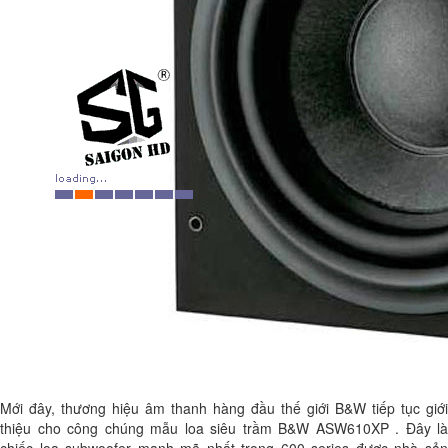
Mới đây, thương hiệu âm thanh hàng đầu thế giới B&W tiếp tục giới
thiệu cho công chúng mẫu loa siêu trầm B&W ASW610XP . Đây là
chiếc loa subwoofer mạnh mẽ nhất trong 600 series được nhà sản