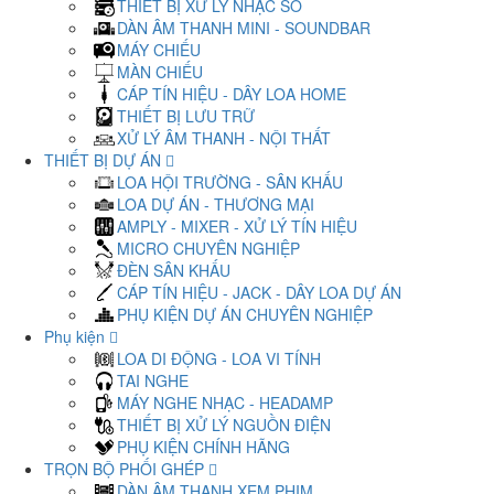
THIẾT BỊ XỬ LÝ NHẠC SỐ
DÀN ÂM THANH MINI - SOUNDBAR
MÁY CHIẾU
MÀN CHIẾU
CÁP TÍN HIỆU - DÂY LOA HOME
THIẾT BỊ LƯU TRỮ
XỬ LÝ ÂM THANH - NỘI THẤT
THIẾT BỊ DỰ ÁN
LOA HỘI TRƯỜNG - SÂN KHẤU
LOA DỰ ÁN - THƯƠNG MẠI
AMPLY - MIXER - XỬ LÝ TÍN HIỆU
MICRO CHUYÊN NGHIỆP
ĐÈN SÂN KHẤU
CÁP TÍN HIỆU - JACK - DÂY LOA DỰ ÁN
PHỤ KIỆN DỰ ÁN CHUYÊN NGHIỆP
Phụ kiện
LOA DI ĐỘNG - LOA VI TÍNH
TAI NGHE
MÁY NGHE NHẠC - HEADAMP
THIẾT BỊ XỬ LÝ NGUỒN ĐIỆN
PHỤ KIỆN CHÍNH HÃNG
TRỌN BỘ PHỐI GHÉP
DÀN ÂM THANH XEM PHIM