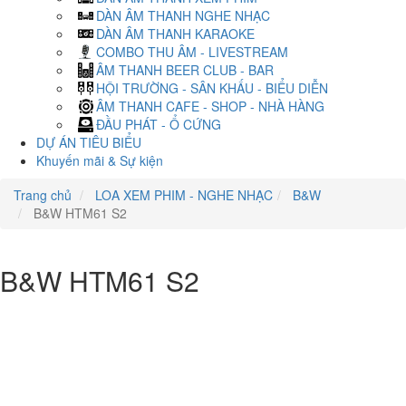
DÀN ÂM THANH NGHE NHẠC
DÀN ÂM THANH KARAOKE
COMBO THU ÂM - LIVESTREAM
ÂM THANH BEER CLUB - BAR
HỘI TRƯỜNG - SÂN KHẤU - BIỂU DIỄN
ÂM THANH CAFE - SHOP - NHÀ HÀNG
ĐẦU PHÁT - Ổ CỨNG
DỰ ÁN TIÊU BIỂU
Khuyến mãi & Sự kiện
Trang chủ
LOA XEM PHIM - NGHE NHẠC
B&W
B&W HTM61 S2
B&W HTM61 S2