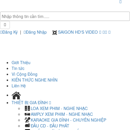
Đăng Ký
|
Đăng Nhập
SAIGON HD'S VIDEO
Giới Thiệu
Tin tức
Vì Cộng Đồng
KIẾN THỨC NGHE NHÌN
Liên Hệ
THIẾT BỊ GIA ĐÌNH
LOA XEM PHIM - NGHE NHẠC
AMPLY XEM PHIM - NGHE NHẠC
KARAOKE GIA ĐÌNH - CHUYÊN NGHIỆP
ĐẦU CD - ĐẦU PHÁT