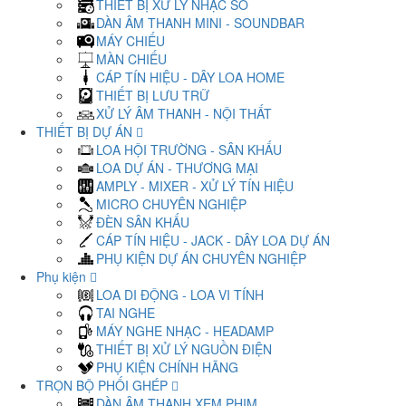
THIẾT BỊ XỬ LÝ NHẠC SỐ
DÀN ÂM THANH MINI - SOUNDBAR
MÁY CHIẾU
MÀN CHIẾU
CÁP TÍN HIỆU - DÂY LOA HOME
THIẾT BỊ LƯU TRỮ
XỬ LÝ ÂM THANH - NỘI THẤT
THIẾT BỊ DỰ ÁN
LOA HỘI TRƯỜNG - SÂN KHẤU
LOA DỰ ÁN - THƯƠNG MẠI
AMPLY - MIXER - XỬ LÝ TÍN HIỆU
MICRO CHUYÊN NGHIỆP
ĐÈN SÂN KHẤU
CÁP TÍN HIỆU - JACK - DÂY LOA DỰ ÁN
PHỤ KIỆN DỰ ÁN CHUYÊN NGHIỆP
Phụ kiện
LOA DI ĐỘNG - LOA VI TÍNH
TAI NGHE
MÁY NGHE NHẠC - HEADAMP
THIẾT BỊ XỬ LÝ NGUỒN ĐIỆN
PHỤ KIỆN CHÍNH HÃNG
TRỌN BỘ PHỐI GHÉP
DÀN ÂM THANH XEM PHIM