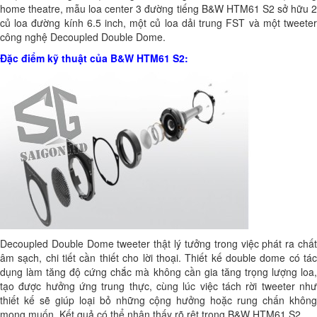
home theatre, mẫu loa center 3 đường tiếng B&W HTM61 S2 sở hữu 2
củ loa đường kính 6.5 inch, một củ loa dải trung FST và một tweeter
công nghệ Decoupled Double Dome.
Đặc điểm kỹ thuật của
B&W HTM61 S2:
Decoupled Double Dome tweeter thật lý tưởng trong việc phát ra chất
âm sạch, chi tiết cần thiết cho lời thoại. Thiết kế double dome có tác
dụng làm tăng độ cứng chắc mà không cần gia tăng trọng lượng loa,
tạo được hưởng ứng trung thực, cùng lúc việc tách rời tweeter như
thiết kế sẽ giúp loại bỏ những cộng hưởng hoặc rung chấn không
mong muốn. Kết quả có thể nhận thấy rõ rệt trong B&W HTM61 S2.