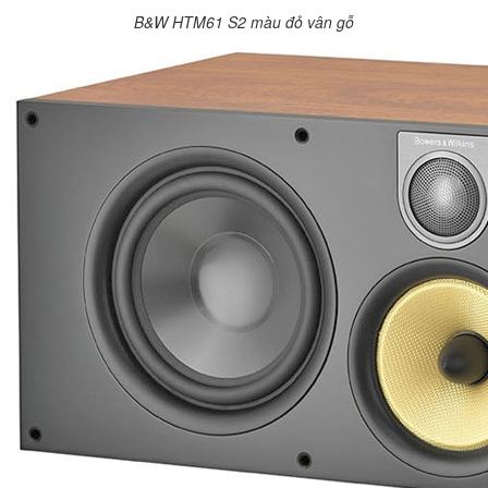
B&W HTM61 S2 màu đỏ vân gỗ