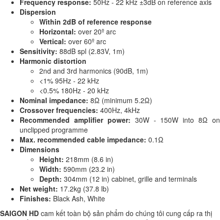
Frequency response:
50Hz - 22 kHz ±3dB on reference axis
Dispersion
Within 2dB of reference response
Horizontal:
over 20º arc
Vertical:
over 60º arc
Sensitivity:
88dB spl (2.83V, 1m)
Harmonic distortion
2nd and 3rd harmonics (90dB, 1m)
<1% 95Hz - 22 kHz
<0.5% 180Hz - 20 kHz
Nominal impedance:
8Ω (minimum 5.2Ω)
Crossover frequencies:
400Hz, 4kHz
Recommended amplifier power:
30W - 150W into 8Ω on
unclipped programme
Max. recommended cable impedance:
0.1Ω
Dimensions
Height:
218mm (8.6 in)
Width:
590mm (23.2 in)
Depth:
304mm (12 in) cabinet, grille and terminals
Net weight:
17.2kg (37.8 lb)
Finishes:
Black Ash, White
SAIGON HD
cam kết toàn bộ sản phẩm do chúng tôi cung cấp ra thị