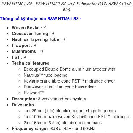
B&W HTM61 S2 , B&W HTM62 S2 và 2 Subwoofer B&W ASW 610 và
608
Thông số kỹ thuật của B&W HTM61 S2 :
Woven Kevlar : √
Crossover Tuning
: √
Nautilus Tapering Tube
: √
Flowport
: √
Mushrooms
: √
FST
: √
Technical features
Decoupled Double Dome aluminium tweeter with
Nautilus™ tube loading
Kevlar® brand fibre cone FST™ midrange driver
Dual-layer aluminium cone bass driver
Flowport™
Description:
3-way vented-box system
Drive units
1x ø25mm (1 in) aluminium dome high-frequency
1x ø100mm (4 in) woven Kevlar® cone FST™ midrange
2x ø165mm (6.5 in) aluminium cone bass
Frequency range:
-6dB at 42Hz and 50kHz