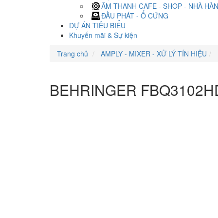
ÂM THANH CAFE - SHOP - NHÀ HÀ
ĐẦU PHÁT - Ổ CỨNG
DỰ ÁN TIÊU BIỂU
Khuyến mãi & Sự kiện
Trang chủ
AMPLY - MIXER - XỬ LÝ TÍN HIỆU
BEHRINGER FBQ3102H