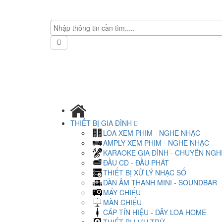
THIẾT BỊ GIA ĐÌNH
LOA XEM PHIM - NGHE NHẠC
AMPLY XEM PHIM - NGHE NHẠC
KARAOKE GIA ĐÌNH - CHUYÊN NGH
ĐẦU CD - ĐẦU PHÁT
THIẾT BỊ XỬ LÝ NHẠC SỐ
DÀN ÂM THANH MINI - SOUNDBAR
MÁY CHIẾU
MÀN CHIẾU
CÁP TÍN HIỆU - DÂY LOA HOME