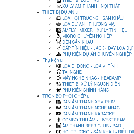
THIẾT BỊ LƯU TRỮ
XỬ LÝ ÂM THANH - NỘI THẤT
THIẾT BỊ DỰ ÁN
LOA HỘI TRƯỜNG - SÂN KHẤU
LOA DỰ ÁN - THƯƠNG MẠI
AMPLY - MIXER - XỬ LÝ TÍN HIỆU
MICRO CHUYÊN NGHIỆP
ĐÈN SÂN KHẤU
CÁP TÍN HIỆU - JACK - DÂY LOA DỰ
PHỤ KIỆN DỰ ÁN CHUYÊN NGHIỆP
Phụ kiện
LOA DI ĐỘNG - LOA VI TÍNH
TAI NGHE
MÁY NGHE NHẠC - HEADAMP
THIẾT BỊ XỬ LÝ NGUỒN ĐIỆN
PHỤ KIỆN CHÍNH HÃNG
TRỌN BỘ PHỐI GHÉP
DÀN ÂM THANH XEM PHIM
DÀN ÂM THANH NGHE NHẠC
DÀN ÂM THANH KARAOKE
COMBO THU ÂM - LIVESTREAM
ÂM THANH BEER CLUB - BAR
HỘI TRƯỜNG - SÂN KHẤU - BIỂU D