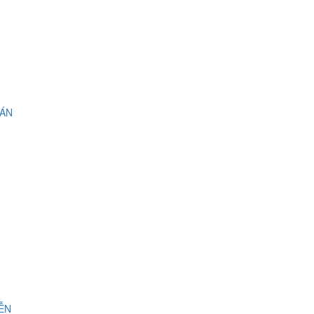
 ÁN
IỄN