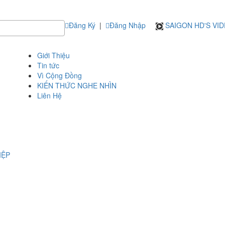
Đăng Ký
|
Đăng Nhập
SAIGON HD'S VI
Giới Thiệu
Tin tức
Vì Cộng Đồng
KIẾN THỨC NGHE NHÌN
Liên Hệ
IỆP