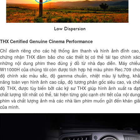
THX Certified Genuine Cinema Performance
Chỉ dành riêng cho các hệ thống âm thanh và hình ảnh đỉnh cao,
chứng nhận THX đảm bảo cho các thiết bị có thể tái tạo chính xác
những nội dung phim theo đúng ý đồ từ nhà đạo diễn. Máy chiếu
W11000H của chúng tôi còn được tích hợp hệ màu phim Rec.709 cho
độ chính xác màu sắc, độ gamma chuẩn, nhiệt màu lý tưởng, khả
năng toàn vẹn hình ảnh cao cấp, độ tương phản gốc siêu cao, và chế
độ THX, được tùy biến bởi các kỹ sư THX giúp hình ảnh xuất ra đạt
chất lượng tốt nhất có thể, tái hiện từng góc cạnh chi tiết của nội dung
phim và chất lượng ảnh mà các nhà làm phim muốn gửi đến khán giả
của mình.