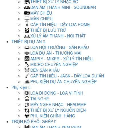
THIẾT BỊ XỬ LÝ NHẠC SỐ
DÀN ÂM THANH MINI - SOUNDBAR
MÁY CHIẾU
MÀN CHIẾU
CÁP TÍN HIỆU - DÂY LOA HOME
THIẾT BỊ LƯU TRỮ
XỬ LÝ ÂM THANH - NỘI THẤT
THIẾT BỊ DỰ ÁN
LOA HỘI TRƯỜNG - SÂN KHẤU
LOA DỰ ÁN - THƯƠNG MẠI
AMPLY - MIXER - XỬ LÝ TÍN HIỆU
MICRO CHUYÊN NGHIỆP
ĐÈN SÂN KHẤU
CÁP TÍN HIỆU - JACK - DÂY LOA DỰ ÁN
PHỤ KIỆN DỰ ÁN CHUYÊN NGHIỆP
Phụ kiện
LOA DI ĐỘNG - LOA VI TÍNH
TAI NGHE
MÁY NGHE NHẠC - HEADAMP
THIẾT BỊ XỬ LÝ NGUỒN ĐIỆN
PHỤ KIỆN CHÍNH HÃNG
TRỌN BỘ PHỐI GHÉP
DÀN ÂM THANH XEM PHIM