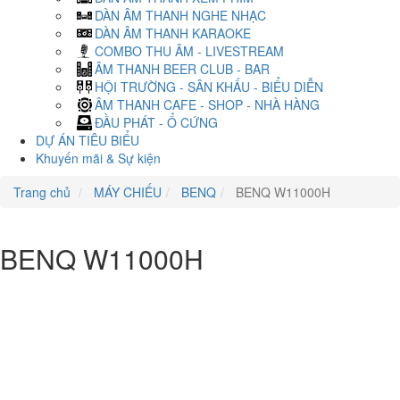
DÀN ÂM THANH NGHE NHẠC
DÀN ÂM THANH KARAOKE
COMBO THU ÂM - LIVESTREAM
ÂM THANH BEER CLUB - BAR
HỘI TRƯỜNG - SÂN KHẤU - BIỂU DIỄN
ÂM THANH CAFE - SHOP - NHÀ HÀNG
ĐẦU PHÁT - Ổ CỨNG
DỰ ÁN TIÊU BIỂU
Khuyến mãi & Sự kiện
Trang chủ
MÁY CHIẾU
BENQ
BENQ W11000H
BENQ W11000H