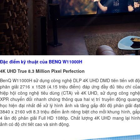
Đặc điểm kỹ thuật của BENQ W11000H
4K UHD True 8.3 Million Pixel Perfection
BenQ W11000H sử dụng công nghệ DLP 4K UHD DMD tiên tiến với độ
phân giải 2716 x 1528 (4.15 triệu điểm) đáp ứng đầy đủ tiêu chí của
hiệp hội công nghệ tiêu dùng (CTA) về 4K UHD, sử dụng công nghệ
XPR chuyển đổi nhanh chóng thông qua hai vị trí truyền động quang
học hiện đại nhất để xử lý hình ảnh và tăng gấp đôi độ phân giải đạt
3840 x 2160 với 8.3 triệu điểm ảnh riêng biệt cho mỗi khung hình, gấp
4 lần độ phân giải Full HD 1080p. Chất lượng 4K UHD mang lại hình
ảnh có độ chi tiết cao và sinh động.