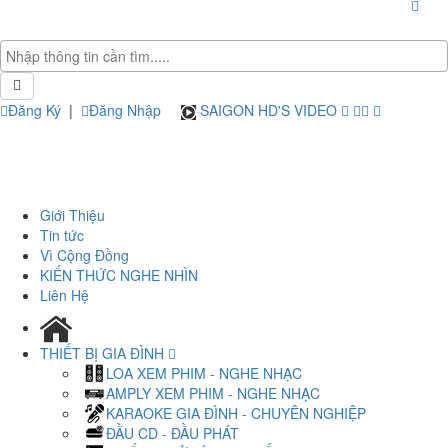
Đăng Ký
|
Đăng Nhập
SAIGON HD'S VIDEO
Giới Thiệu
Tin tức
Vì Cộng Đồng
KIẾN THỨC NGHE NHÌN
Liên Hệ
THIẾT BỊ GIA ĐÌNH
LOA XEM PHIM - NGHE NHẠC
AMPLY XEM PHIM - NGHE NHẠC
KARAOKE GIA ĐÌNH - CHUYÊN NGHIỆP
ĐẦU CD - ĐẦU PHÁT