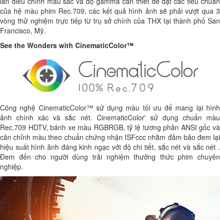
lần điều chỉnh màu sắc và độ gamma cần thiết để đạt các tiêu chuẩn
của hệ màu phim Rec.709, các kết quả hình ảnh sẽ phải vượt qua 3
vòng thử nghiệm trực tiếp từ trụ sở chính của THX tại thành phố San
Francisco, Mỹ.
See the Wonders with CinematicColor™
Công nghệ CinematicColor™ sử dụng màu tối ưu để mang lại hình
ảnh chính xác và sắc nét. CinematicColor' sử dụng chuẩn màu
Rec.709 HDTV, bánh xe màu RGBRGB, tỷ lệ tương phản ANSI gốc và
cân chỉnh màu theo chuẩn chứng nhận ISFccc nhằm đảm bảo đem lại
hiệu suất hình ảnh đáng kinh ngạc với độ chi tiết, sắc nét và sắc nét .
Đem đến cho người dùng trải nghiệm thưởng thức phim chuyên
nghiệp.