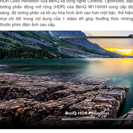
HDR Color Rendition của BenQ và công nghệ Cinema- Optimized, dãy
tương phản động mở rộng (HDR) của BenQ W11000H cung cấp độ
sáng, độ tương phản và tối ưu hóa hình ảnh cao hơn một bậc, thể hiện
mọi chi tiết trong nội dung của 1 video 4K giúp thưởng thức những
thước phim điện ảnh cao cấp.