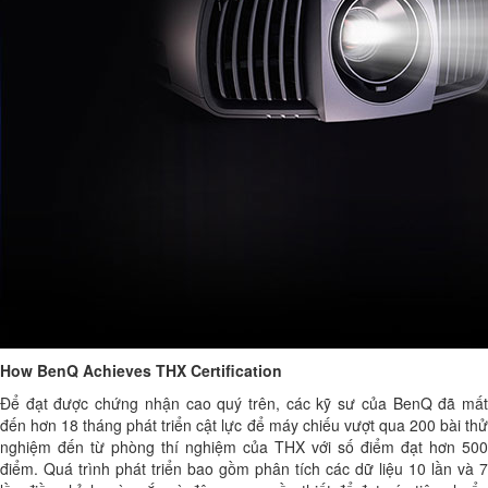
How BenQ Achieves THX Certification
Để đạt được chứng nhận cao quý trên, các kỹ sư của BenQ đã mất
đến hơn 18 tháng phát triển cật lực để máy chiếu vượt qua 200 bài thử
nghiệm đến từ phòng thí nghiệm của THX với số điểm đạt hơn 500
điểm. Quá trình phát triển bao gồm phân tích các dữ liệu 10 lần và 7