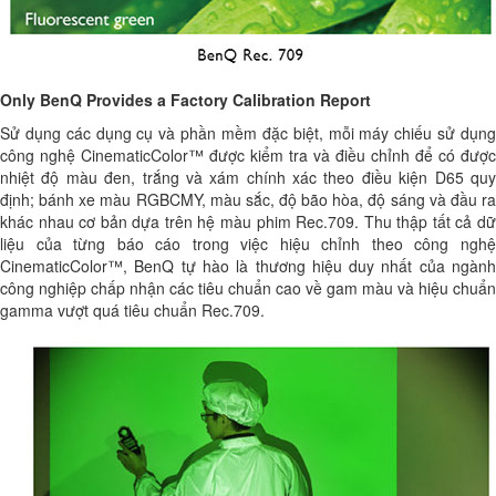
Only BenQ Provides a Factory Calibration Report
Sử dụng các dụng cụ và phần mềm đặc biệt, mỗi máy chiếu sử dụng
công nghệ CinematicColor™ được kiểm tra và điều chỉnh để có được
nhiệt độ màu đen, trắng và xám chính xác theo điều kiện D65 quy
định; bánh xe màu RGBCMY, màu sắc, độ bão hòa, độ sáng và đầu ra
khác nhau cơ bản dựa trên hệ màu phim Rec.709. Thu thập tất cả dữ
liệu của từng báo cáo trong việc hiệu chỉnh theo công nghệ
CinematicColor™, BenQ tự hào là thương hiệu duy nhất của ngành
công nghiệp chấp nhận các tiêu chuẩn cao về gam màu và hiệu chuẩn
gamma vượt quá tiêu chuẩn Rec.709.