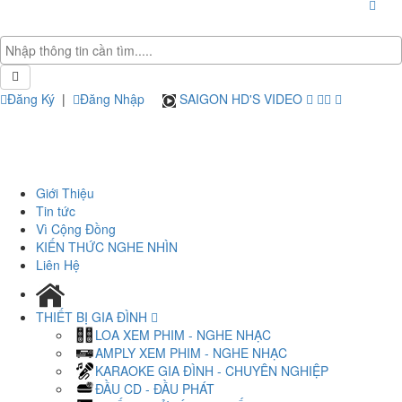
Đăng Ký
|
Đăng Nhập
SAIGON HD'S VIDEO
Giới Thiệu
Tin tức
Vì Cộng Đồng
KIẾN THỨC NGHE NHÌN
Liên Hệ
THIẾT BỊ GIA ĐÌNH
LOA XEM PHIM - NGHE NHẠC
AMPLY XEM PHIM - NGHE NHẠC
KARAOKE GIA ĐÌNH - CHUYÊN NGHIỆP
ĐẦU CD - ĐẦU PHÁT