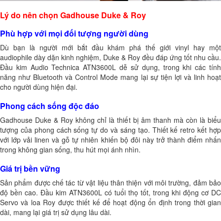
Lý do nên chọn Gadhouse Duke & Roy
Phù hợp với mọi đối tượng người dùng
Dù bạn là người mới bắt đầu khám phá thế giới vinyl hay một
audiophile dày dặn kinh nghiệm, Duke & Roy đều đáp ứng tốt nhu cầu.
Đầu kim Audio Technica ATN3600L dễ sử dụng, trong khi các tính
năng như Bluetooth và Control Mode mang lại sự tiện lợi và linh hoạt
cho người dùng hiện đại.
Phong cách sống độc đáo
Gadhouse Duke & Roy không chỉ là thiết bị âm thanh mà còn là biểu
tượng của phong cách sống tự do và sáng tạo. Thiết kế retro kết hợp
với lớp vải linen và gỗ tự nhiên khiến bộ đôi này trở thành điểm nhấn
trong không gian sống, thu hút mọi ánh nhìn.
Giá trị bền vững
Sản phẩm được chế tác từ vật liệu thân thiện với môi trường, đảm bảo
độ bền cao. Đầu kim ATN3600L có tuổi thọ tốt, trong khi động cơ DC
Servo và loa Roy được thiết kế để hoạt động ổn định trong thời gian
dài, mang lại giá trị sử dụng lâu dài.