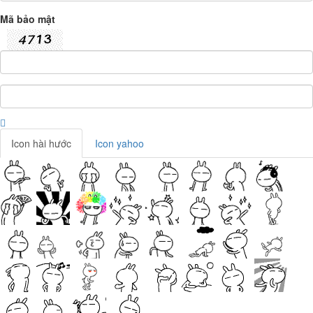
Mã bảo mật
Icon hài hước
Icon yahoo