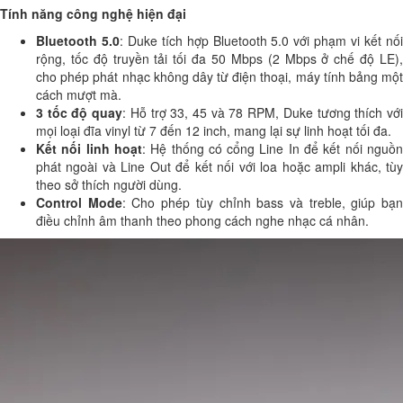
Tính năng công nghệ hiện đại
Bluetooth 5.0
: Duke tích hợp Bluetooth 5.0 với phạm vi kết nố
rộng, tốc độ truyền tải tối đa 50 Mbps (2 Mbps ở chế độ LE),
cho phép phát nhạc không dây từ điện thoại, máy tính bảng một
cách mượt mà.
3 tốc độ quay
: Hỗ trợ 33, 45 và 78 RPM, Duke tương thích vớ
mọi loại đĩa vinyl từ 7 đến 12 inch, mang lại sự linh hoạt tối đa.
Kết nối linh hoạt
: Hệ thống có cổng Line In để kết nối nguồ
phát ngoài và Line Out để kết nối với loa hoặc ampli khác, tùy
theo sở thích người dùng.
Control Mode
: Cho phép tùy chỉnh bass và treble, giúp bạ
điều chỉnh âm thanh theo phong cách nghe nhạc cá nhân.