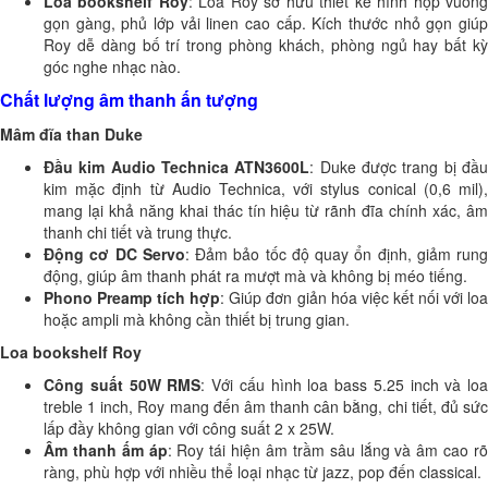
Loa bookshelf Roy
: Loa Roy sở hữu thiết kế hình hộp vuôn
gọn gàng, phủ lớp vải linen cao cấp. Kích thước nhỏ gọn giúp
Roy dễ dàng bố trí trong phòng khách, phòng ngủ hay bất kỳ
góc nghe nhạc nào.
Chất lượng âm thanh ấn tượng
Mâm đĩa than Duke
Đầu kim Audio Technica ATN3600L
: Duke được trang bị đầ
kim mặc định từ Audio Technica, với stylus conical (0,6 mil),
mang lại khả năng khai thác tín hiệu từ rãnh đĩa chính xác, âm
thanh chi tiết và trung thực.
Động cơ DC Servo
: Đảm bảo tốc độ quay ổn định, giảm rung
động, giúp âm thanh phát ra mượt mà và không bị méo tiếng.
Phono Preamp tích hợp
: Giúp đơn giản hóa việc kết nối với loa
hoặc ampli mà không cần thiết bị trung gian.
Loa bookshelf Roy
Công suất 50W RMS
: Với cấu hình loa bass 5.25 inch và loa
treble 1 inch, Roy mang đến âm thanh cân bằng, chi tiết, đủ sức
lấp đầy không gian với công suất 2 x 25W.
Âm thanh ấm áp
: Roy tái hiện âm trầm sâu lắng và âm cao r
ràng, phù hợp với nhiều thể loại nhạc từ jazz, pop đến classical.