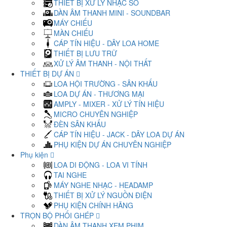
THIẾT BỊ XỬ LÝ NHẠC SỐ
DÀN ÂM THANH MINI - SOUNDBAR
MÁY CHIẾU
MÀN CHIẾU
CÁP TÍN HIỆU - DÂY LOA HOME
THIẾT BỊ LƯU TRỮ
XỬ LÝ ÂM THANH - NỘI THẤT
THIẾT BỊ DỰ ÁN
LOA HỘI TRƯỜNG - SÂN KHẤU
LOA DỰ ÁN - THƯƠNG MẠI
AMPLY - MIXER - XỬ LÝ TÍN HIỆU
MICRO CHUYÊN NGHIỆP
ĐÈN SÂN KHẤU
CÁP TÍN HIỆU - JACK - DÂY LOA DỰ ÁN
PHỤ KIỆN DỰ ÁN CHUYÊN NGHIỆP
Phụ kiện
LOA DI ĐỘNG - LOA VI TÍNH
TAI NGHE
MÁY NGHE NHẠC - HEADAMP
THIẾT BỊ XỬ LÝ NGUỒN ĐIỆN
PHỤ KIỆN CHÍNH HÃNG
TRỌN BỘ PHỐI GHÉP
DÀN ÂM THANH XEM PHIM