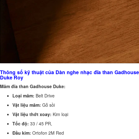
Thông số kỹ thuật của Dàn nghe nhạc đĩa than Gadhouse
Duke Roy
Mâm đĩa than Gadhouse Duke:
Loại mâm:
Belt Drive
Vật liệu mâm:
Gỗ sồi
Vật liệu thớt xoay:
Kim loại
Tốc độ:
33 / 45 PR,
Đầu kim:
Ortofon 2M Red