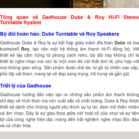
Tổng quan về Gadhouse Duke & Roy Hi-Fi Stereo
Turntable System
Bộ đôi hoàn hảo: Duke Turntable và Roy Speakers
Gadhouse Duke & Roy là sự kết hợp giữa mâm đĩa than
Duke
và lo
bookshelf
Roy
, tạo nên một hệ thống âm thanh Hi-Fi đồng bộ. Với
thiết kế lấy cảm hứng từ phong cách retro, bộ đôi này không chỉ là
thiết bị nghe nhạc mà còn là một món đồ nội thất tinh tế, phù hợp với
mọi không gian sống. Sản phẩm được chế tác từ gỗ tự nhiên cao cấp,
phủ lớp vải linen, mang lại vẻ đẹp sang trọng, trẻ trung và gần gũi.
Triết lý của Gadhouse
Gadhouse hướng đến việc tạo ra những sản phẩm âm thanh không
chỉ đẹp về hình thức mà còn xuất sắc về chất lượng. Duke & Roy được
thiết kế dành cho những người yêu thích sự tự do, đam mê thiên nhiên
và âm nhạc. Đây là sự giao thoa giữa nét hoài cổ của vinyl và sự tiện
lợi của công nghệ hiện đại, mang đến trải nghiệm nghe nhạc độc đáo
và cá nhân hóa.