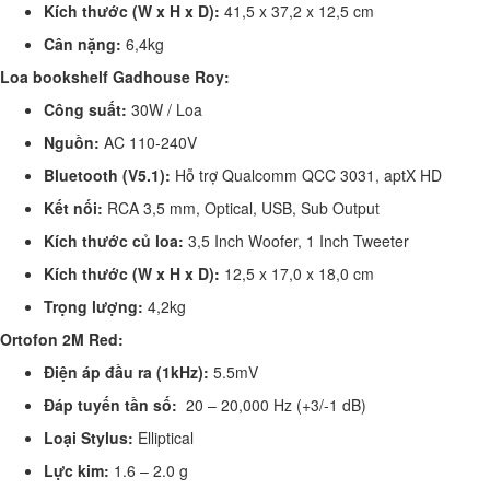
Kích thước (W x H x D):
41,5 x 37,2 x 12,5 cm
Cân nặng:
6,4kg
Loa bookshelf Gadhouse Roy:
Công suất:
30W / Loa
Nguồn:
AC 110-240V
Bluetooth (V5.1):
Hỗ trợ Qualcomm QCC 3031, aptX HD
Kết nối:
RCA 3,5 mm, Optical, USB, Sub Output
Kích thước củ loa:
3,5 Inch Woofer, 1 Inch Tweeter
Kích thước (W x H x D):
12,5 x 17,0 x 18,0 cm
Trọng lượng:
4,2kg
Ortofon 2M Red:
Điện áp đầu ra (1kHz):
5.5mV
Đáp tuyến tần số:
20 – 20,000 Hz (+3/-1 dB)
Loại Stylus:
Elliptical
Lực kim:
1.6 – 2.0 g