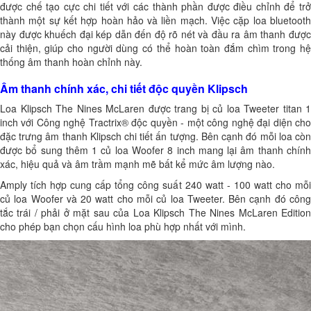
được chế tạo cực chi tiết với các thành phần được điều chỉnh để trở
thành một sự kết hợp hoàn hảo và liền mạch. Việc cặp loa bluetooth
này được khuếch đại kép dẫn đến độ rõ nét và đầu ra âm thanh được
cải thiện, giúp cho người dùng có thể hoàn toàn đắm chìm trong hệ
thống âm thanh hoàn chỉnh này.
Âm thanh chính xác, chi tiết độc quyền Klipsch
Loa Klipsch The Nines McLaren được trang bị củ loa Tweeter titan 1
inch với Công nghệ Tractrix® độc quyền - một công nghệ đại diện cho
đặc trưng âm thanh Klipsch chi tiết ấn tượng. Bên cạnh đó mỗi loa còn
được bổ sung thêm 1 củ loa Woofer 8 inch mang lại âm thanh chính
xác, hiệu quả và âm trầm mạnh mẽ bất kể mức âm lượng nào.
Amply tích hợp cung cấp tổng công suất 240 watt - 100 watt cho mỗi
củ loa Woofer và 20 watt cho mỗi củ loa Tweeter. Bên cạnh đó công
tắc trái / phải ở mặt sau của Loa Klipsch The Nines McLaren Edition
cho phép bạn chọn cấu hình loa phù hợp nhất với mình.