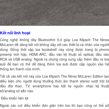
Kết nối linh hoạt
Công nghệ không dây Bluetooth® 5.0 giúp Loa Klipsch The Nines
McLaren dễ dàng kết nối không dây với các thiết bị cá nhân của người
dùng. Đồng thời cặp loa bookshelf này cũng được trang bị phono
preamp tích hợp, HDMI-ARC, đầu vào kỹ thuật số optical, đầu vào
RCA và USB analog. Ngoài ra chúng cũng cung cấp thêm đầu ra loa
sub để bạn có thể dễ dàng thêm loa sub được cấp nguồn vào hệ
thống âm thanh của mình.
Tất cả các kết nối này của Loa Klipsch The Nines McLaren Edition tạo
điều kiện cho người dùng thưởng thức âm thanh stereo vượt trội từ
đầu đĩa than, TV, smartphone hay bất kỳ nguồn nhạc kỹ thuật
số/analog có sẵn nào.
Điều khiển tiện lợi
Ngoài các nút điều khiển đơn giản trên loa thì bạn cũng có thể sử