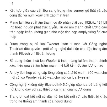
F1
Kết hợp giữa các vật liệu sang trọng như veneer gỗ thật và các
công tắc và núm xoay tinh xảo mặt trên
Mang lại hiệu suất âm thanh có độ phân giải cao 192kHz / 24 bit
PC hoặc nguồn phát trực tuyến. Từ đó âm thanh chất lượng cao
tràn ngập khắp không gian nhờ việc tích hợp amply tiếng ồn cực
thấp
Được trang bị củ loa Tweeter titan 1 inch với Công nghệ
Tractrix® độc quyền - một công nghệ đại diện cho đặc trưng âm
thanh Klipsch chi tiết ấn tượng
Bổ sung thêm 1 củ loa Woofer 8 inch mang lại âm thanh chính
xác, hiệu quả và âm trầm mạnh mẽ bất kể mức âm lượng nào
Amply tích hợp cung cấp tổng công suất 240 watt - 100 watt cho
mỗi củ loa Woofer và 20 watt cho mỗi củ loa Tweeter
Công nghệ không dây Bluetooth® 5.0 giúp cặp loa dễ dàng kết
nối không dây với các thiết bị cá nhân của người dùng
Trang bị loạt kết nối có dây hỗ trợ kết nối với các thiết bị khác
trong hệ thống âm thanh của người dùng