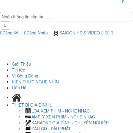
Đăng Ký
|
Đăng Nhập
SAIGON HD'S VIDEO
Giới Thiệu
Tin tức
Vì Cộng Đồng
KIẾN THỨC NGHE NHÌN
Liên Hệ
THIẾT BỊ GIA ĐÌNH
LOA XEM PHIM - NGHE NHẠC
AMPLY XEM PHIM - NGHE NHẠC
KARAOKE GIA ĐÌNH - CHUYÊN NGHIỆP
ĐẦU CD - ĐẦU PHÁT