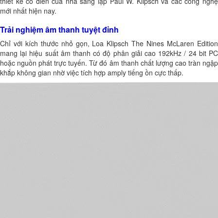
thiết kế cổ điển của nhà sáng lập Paul W. Klipsch và các công nghệ
mới nhất hiện nay.
Trải nghiệm âm thanh tuyệt đỉnh
Chỉ với kích thước nhỏ gọn, Loa Klipsch The Nines McLaren Edition
mang lại hiệu suất âm thanh có độ phân giải cao 192kHz / 24 bit PC
hoặc nguồn phát trực tuyến. Từ đó âm thanh chất lượng cao tràn ngập
khắp không gian nhờ việc tích hợp amply tiếng ồn cực thấp.