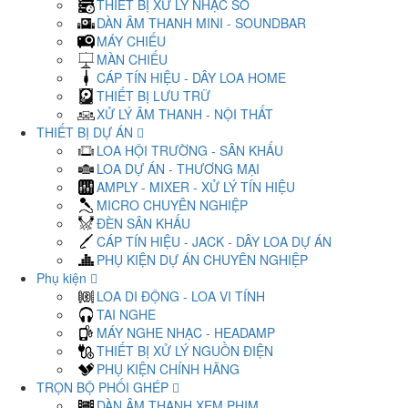
THIẾT BỊ XỬ LÝ NHẠC SỐ
DÀN ÂM THANH MINI - SOUNDBAR
MÁY CHIẾU
MÀN CHIẾU
CÁP TÍN HIỆU - DÂY LOA HOME
THIẾT BỊ LƯU TRỮ
XỬ LÝ ÂM THANH - NỘI THẤT
THIẾT BỊ DỰ ÁN
LOA HỘI TRƯỜNG - SÂN KHẤU
LOA DỰ ÁN - THƯƠNG MẠI
AMPLY - MIXER - XỬ LÝ TÍN HIỆU
MICRO CHUYÊN NGHIỆP
ĐÈN SÂN KHẤU
CÁP TÍN HIỆU - JACK - DÂY LOA DỰ ÁN
PHỤ KIỆN DỰ ÁN CHUYÊN NGHIỆP
Phụ kiện
LOA DI ĐỘNG - LOA VI TÍNH
TAI NGHE
MÁY NGHE NHẠC - HEADAMP
THIẾT BỊ XỬ LÝ NGUỒN ĐIỆN
PHỤ KIỆN CHÍNH HÃNG
TRỌN BỘ PHỐI GHÉP
DÀN ÂM THANH XEM PHIM