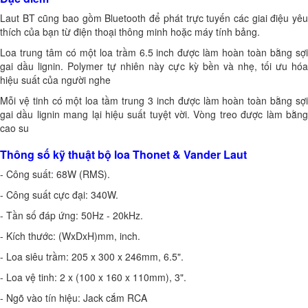
Laut BT cũng bao gồm Bluetooth để phát trực tuyến các giai điệu yêu
thích của bạn từ điện thoại thông minh hoặc máy tính bảng.
Loa trung tâm có một loa trầm 6.5 inch được làm hoàn toàn bằng sợi
gai dầu lignin. Polymer tự nhiên này cực kỳ bền và nhẹ, tối ưu hóa
hiệu suất của người nghe
Mỗi vệ tinh có một loa tầm trung 3 inch được làm hoàn toàn bằng sợi
gai dầu lignin mang lại hiệu suất tuyệt vời. Vòng treo được làm bằng
cao su
Thông số kỹ thuật bộ loa Thonet & Vander Laut
- Công suất: 68W (RMS).
- Công suất cực đại: 340W.
- Tần số đáp ứng: 50Hz - 20kHz.
- Kích thước: (WxDxH)mm, inch.
- Loa siêu trầm: 205 x 300 x 246mm, 6.5".
- Loa vệ tinh: 2 x (100 x 160 x 110mm), 3".
- Ngõ vào tín hiệu: Jack cắm RCA