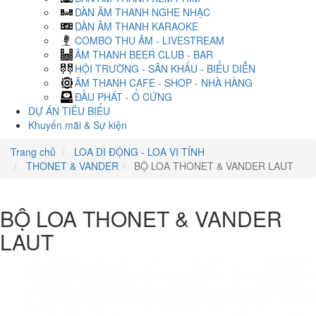
DÀN ÂM THANH NGHE NHẠC
DÀN ÂM THANH KARAOKE
COMBO THU ÂM - LIVESTREAM
ÂM THANH BEER CLUB - BAR
HỘI TRƯỜNG - SÂN KHẤU - BIỂU DIỄN
ÂM THANH CAFE - SHOP - NHÀ HÀNG
ĐẦU PHÁT - Ổ CỨNG
DỰ ÁN TIÊU BIỂU
Khuyến mãi & Sự kiện
Trang chủ
LOA DI ĐỘNG - LOA VI TÍNH
THONET & VANDER
BỘ LOA THONET & VANDER LAUT
BỘ LOA THONET & VANDER
LAUT