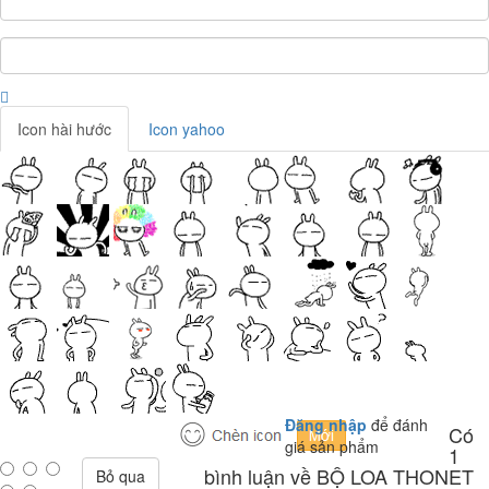
Icon hài hước
Icon yahoo
Đăng nhập
để đánh
Có
giá sản phẩm
1
bình luận về BỘ LOA THONET
Bỏ qua