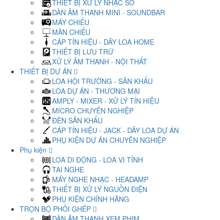
THIẾT BỊ XỬ LÝ NHẠC SỐ
DÀN ÂM THANH MINI - SOUNDBAR
MÁY CHIẾU
MÀN CHIẾU
CÁP TÍN HIỆU - DÂY LOA HOME
THIẾT BỊ LƯU TRỮ
XỬ LÝ ÂM THANH - NỘI THẤT
THIẾT BỊ DỰ ÁN
LOA HỘI TRƯỜNG - SÂN KHẤU
LOA DỰ ÁN - THƯƠNG MẠI
AMPLY - MIXER - XỬ LÝ TÍN HIỆU
MICRO CHUYÊN NGHIỆP
ĐÈN SÂN KHẤU
CÁP TÍN HIỆU - JACK - DÂY LOA DỰ ÁN
PHỤ KIỆN DỰ ÁN CHUYÊN NGHIỆP
Phụ kiện
LOA DI ĐỘNG - LOA VI TÍNH
TAI NGHE
MÁY NGHE NHẠC - HEADAMP
THIẾT BỊ XỬ LÝ NGUỒN ĐIỆN
PHỤ KIỆN CHÍNH HÃNG
TRỌN BỘ PHỐI GHÉP
DÀN ÂM THANH XEM PHIM