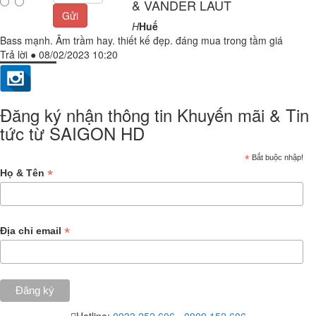
& VANDER LAUT
Gửi
H
Huế
Bass mạnh. Âm trầm hay. thiết kế đẹp. đáng mua trong tầm giá
Trả lời
●
08/02/2023 10:20
Đăng ký nhận thông tin Khuyến mãi & Tin
tức từ SAIGON HD
*
Bắt buộc nhập!
*
Họ & Tên
*
Địa chỉ email
Hotline:
0933.252.606
-
0909.152.606