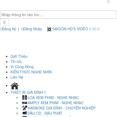
Đăng Ký
|
Đăng Nhập
SAIGON HD'S VIDEO
Giới Thiệu
Tin tức
Vì Cộng Đồng
KIẾN THỨC NGHE NHÌN
Liên Hệ
THIẾT BỊ GIA ĐÌNH
LOA XEM PHIM - NGHE NHẠC
AMPLY XEM PHIM - NGHE NHẠC
KARAOKE GIA ĐÌNH - CHUYÊN NGHIỆP
ĐẦU CD - ĐẦU PHÁT