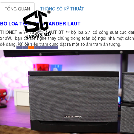
TỔNG QUAN
THÔNG SỐ KỸ THUẬT
BỘ LOA THONET & VANDER LAUT
THONET & VANDER – LAUT BT ™ bộ loa 2.1 có công suất cực đại
340W, bạn có thể nghe thấy chúng trong toàn bộ ngôi nhà một cách
dễ dàng, và loa siêu trầm cũng đặt ra một số âm trầm ấn tượng.