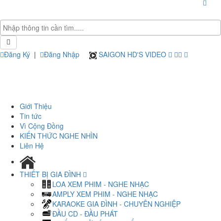
Đăng Ký
|
Đăng Nhập
SAIGON HD'S VIDEO
Giới Thiệu
Tin tức
Vì Cộng Đồng
KIẾN THỨC NGHE NHÌN
Liên Hệ
THIẾT BỊ GIA ĐÌNH
LOA XEM PHIM - NGHE NHẠC
AMPLY XEM PHIM - NGHE NHẠC
KARAOKE GIA ĐÌNH - CHUYÊN NGHIỆP
ĐẦU CD - ĐẦU PHÁT