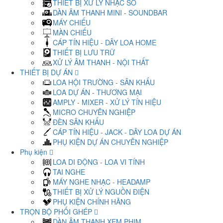
THIẾT BỊ XỬ LÝ NHẠC SỐ
DÀN ÂM THANH MINI - SOUNDBAR
MÁY CHIẾU
MÀN CHIẾU
CÁP TÍN HIỆU - DÂY LOA HOME
THIẾT BỊ LƯU TRỮ
XỬ LÝ ÂM THANH - NỘI THẤT
THIẾT BỊ DỰ ÁN
LOA HỘI TRƯỜNG - SÂN KHẤU
LOA DỰ ÁN - THƯƠNG MẠI
AMPLY - MIXER - XỬ LÝ TÍN HIỆU
MICRO CHUYÊN NGHIỆP
ĐÈN SÂN KHẤU
CÁP TÍN HIỆU - JACK - DÂY LOA DỰ ÁN
PHỤ KIỆN DỰ ÁN CHUYÊN NGHIỆP
Phụ kiện
LOA DI ĐỘNG - LOA VI TÍNH
TAI NGHE
MÁY NGHE NHẠC - HEADAMP
THIẾT BỊ XỬ LÝ NGUỒN ĐIỆN
PHỤ KIỆN CHÍNH HÃNG
TRỌN BỘ PHỐI GHÉP
DÀN ÂM THANH XEM PHIM