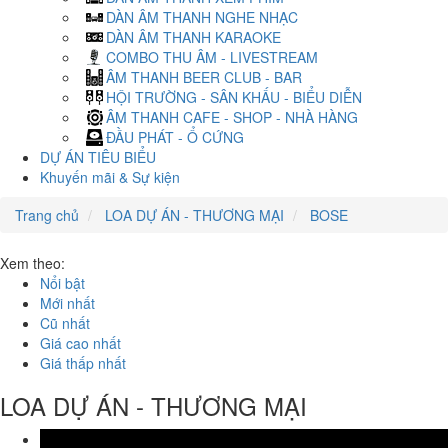
DÀN ÂM THANH NGHE NHẠC
DÀN ÂM THANH KARAOKE
COMBO THU ÂM - LIVESTREAM
ÂM THANH BEER CLUB - BAR
HỘI TRƯỜNG - SÂN KHẤU - BIỂU DIỄN
ÂM THANH CAFE - SHOP - NHÀ HÀNG
ĐẦU PHÁT - Ổ CỨNG
DỰ ÁN TIÊU BIỂU
Khuyến mãi & Sự kiện
Trang chủ
LOA DỰ ÁN - THƯƠNG MẠI
BOSE
Xem theo:
Nổi bật
Mới nhất
Cũ nhất
Giá cao nhất
Giá thấp nhất
LOA DỰ ÁN - THƯƠNG MẠI