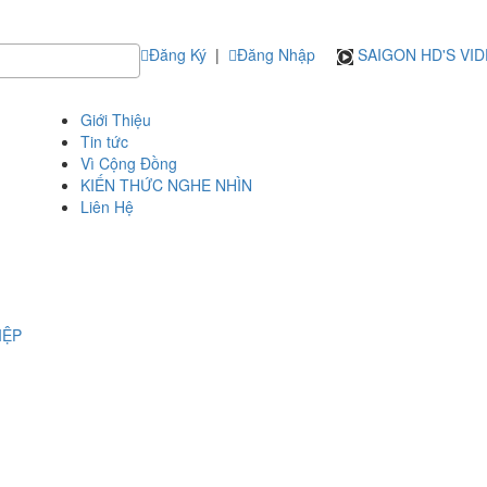
Đăng Ký
|
Đăng Nhập
SAIGON HD'S VI
Giới Thiệu
Tin tức
Vì Cộng Đồng
KIẾN THỨC NGHE NHÌN
Liên Hệ
IỆP