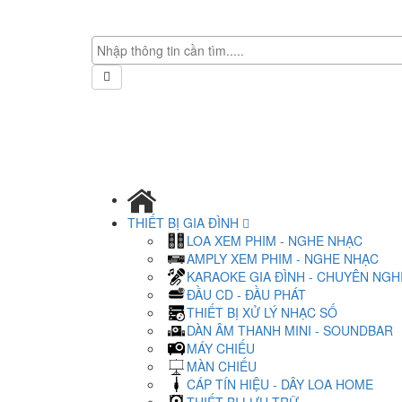
THIẾT BỊ GIA ĐÌNH
LOA XEM PHIM - NGHE NHẠC
AMPLY XEM PHIM - NGHE NHẠC
KARAOKE GIA ĐÌNH - CHUYÊN NGH
ĐẦU CD - ĐẦU PHÁT
THIẾT BỊ XỬ LÝ NHẠC SỐ
DÀN ÂM THANH MINI - SOUNDBAR
MÁY CHIẾU
MÀN CHIẾU
CÁP TÍN HIỆU - DÂY LOA HOME