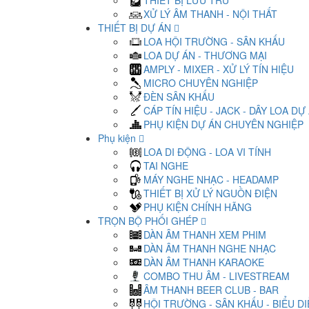
THIẾT BỊ LƯU TRỮ
XỬ LÝ ÂM THANH - NỘI THẤT
THIẾT BỊ DỰ ÁN
LOA HỘI TRƯỜNG - SÂN KHẤU
LOA DỰ ÁN - THƯƠNG MẠI
AMPLY - MIXER - XỬ LÝ TÍN HIỆU
MICRO CHUYÊN NGHIỆP
ĐÈN SÂN KHẤU
CÁP TÍN HIỆU - JACK - DÂY LOA DỰ
PHỤ KIỆN DỰ ÁN CHUYÊN NGHIỆP
Phụ kiện
LOA DI ĐỘNG - LOA VI TÍNH
TAI NGHE
MÁY NGHE NHẠC - HEADAMP
THIẾT BỊ XỬ LÝ NGUỒN ĐIỆN
PHỤ KIỆN CHÍNH HÃNG
TRỌN BỘ PHỐI GHÉP
DÀN ÂM THANH XEM PHIM
DÀN ÂM THANH NGHE NHẠC
DÀN ÂM THANH KARAOKE
COMBO THU ÂM - LIVESTREAM
ÂM THANH BEER CLUB - BAR
HỘI TRƯỜNG - SÂN KHẤU - BIỂU D