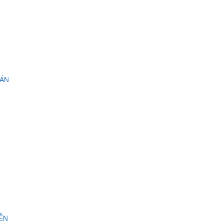
 ÁN
IỄN