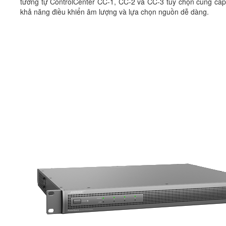
tương tự ControlCenter CC-1, CC-2 và CC-3 tùy chọn cung cấp
khả năng điều khiển âm lượng và lựa chọn nguồn dễ dàng.