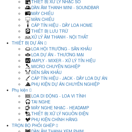
THIẾT BỊ XỬ LÝ NHẠC SỐ
DÀN ÂM THANH MINI - SOUNDBAR
MÁY CHIẾU
MÀN CHIẾU
CÁP TÍN HIỆU - DÂY LOA HOME
THIẾT BỊ LƯU TRỮ
XỬ LÝ ÂM THANH - NỘI THẤT
THIẾT BỊ DỰ ÁN
LOA HỘI TRƯỜNG - SÂN KHẤU
LOA DỰ ÁN - THƯƠNG MẠI
AMPLY - MIXER - XỬ LÝ TÍN HIỆU
MICRO CHUYÊN NGHIỆP
ĐÈN SÂN KHẤU
CÁP TÍN HIỆU - JACK - DÂY LOA DỰ ÁN
PHỤ KIỆN DỰ ÁN CHUYÊN NGHIỆP
Phụ kiện
LOA DI ĐỘNG - LOA VI TÍNH
TAI NGHE
MÁY NGHE NHẠC - HEADAMP
THIẾT BỊ XỬ LÝ NGUỒN ĐIỆN
PHỤ KIỆN CHÍNH HÃNG
TRỌN BỘ PHỐI GHÉP
DÀN ÂM THANH XEM PHIM