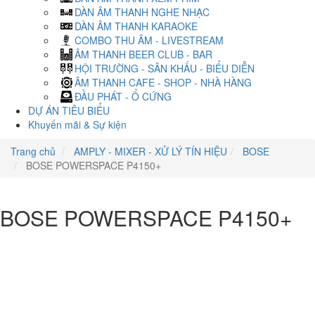
DÀN ÂM THANH NGHE NHẠC
DÀN ÂM THANH KARAOKE
COMBO THU ÂM - LIVESTREAM
ÂM THANH BEER CLUB - BAR
HỘI TRƯỜNG - SÂN KHẤU - BIỂU DIỄN
ÂM THANH CAFE - SHOP - NHÀ HÀNG
ĐẦU PHÁT - Ổ CỨNG
DỰ ÁN TIÊU BIỂU
Khuyến mãi & Sự kiện
Trang chủ
AMPLY - MIXER - XỬ LÝ TÍN HIỆU
BOSE
BOSE POWERSPACE P4150+
BOSE POWERSPACE P4150+