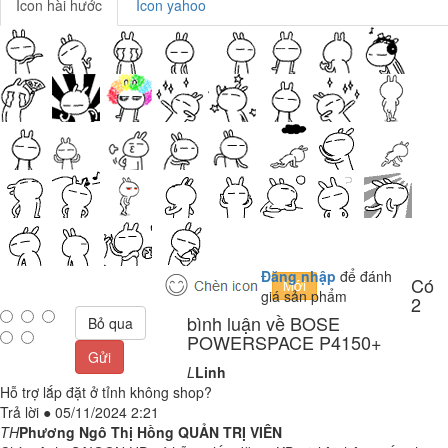
Icon hài hước
Icon yahoo
Đăng nhập
để đánh
Có
giá sản phẩm
2
bình luận về BOSE
Bỏ qua
POWERSPACE P4150+
Gửi
L
Linh
Hỗ trợ lắp đặt ở tỉnh không shop?
Trả lời
●
05/11/2024 2:21
TH
Phương Ngô Thị Hồng
QUẢN TRỊ VIÊN