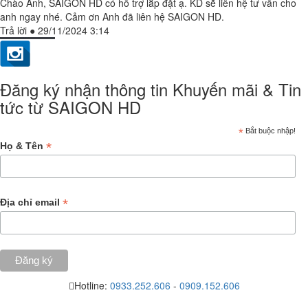
Chào Anh, SAIGON HD có hỗ trợ lắp đặt ạ. KD sẽ liên hệ tư vấn cho
anh ngay nhé. Cảm ơn Anh đã liên hệ SAIGON HD.
Trả lời
●
29/11/2024 3:14
Đăng ký nhận thông tin Khuyến mãi & Tin
tức từ SAIGON HD
*
Bắt buộc nhập!
*
Họ & Tên
*
Địa chỉ email
Hotline:
0933.252.606
-
0909.152.606