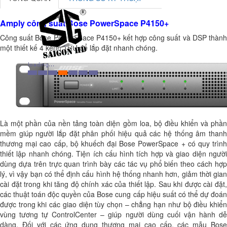
Amply công suất Bose PowerSpace P4150+
Công suất Bose PowerSpace P4150+ kết hợp công suất và DSP thành
một thiết kế 4 kênh 1RU để lắp đặt nhanh chóng.
Là một phần của nền tảng toàn diện gồm loa, bộ điều khiển và phần
mềm giúp người lắp đặt phân phối hiệu quả các hệ thống âm thanh
thương mại cao cấp, bộ khuếch đại Bose PowerSpace + có quy trình
thiết lập nhanh chóng. Tiện ích cấu hình tích hợp và giao diện người
dùng dựa trên trực quan trình bày các tác vụ phổ biến theo cách hợp
lý, vì vậy bạn có thể định cấu hình hệ thống nhanh hơn, giảm thời gian
cài đặt trong khi tăng độ chính xác của thiết lập. Sau khi được cài đặt,
các thuật toán độc quyền của Bose cung cấp hiệu suất có thể dự đoán
được trong khi các giao diện tùy chọn – chẳng hạn như bộ điều khiển
vùng tương tự ControlCenter – giúp người dùng cuối vận hành dễ
dàng. Đối với các ứng dụng thương mại cao cấp, các mẫu Bose