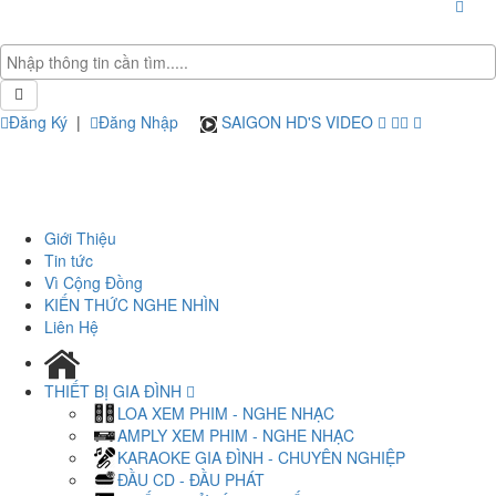
Đăng Ký
|
Đăng Nhập
SAIGON HD'S VIDEO
Giới Thiệu
Tin tức
Vì Cộng Đồng
KIẾN THỨC NGHE NHÌN
Liên Hệ
THIẾT BỊ GIA ĐÌNH
LOA XEM PHIM - NGHE NHẠC
AMPLY XEM PHIM - NGHE NHẠC
KARAOKE GIA ĐÌNH - CHUYÊN NGHIỆP
ĐẦU CD - ĐẦU PHÁT