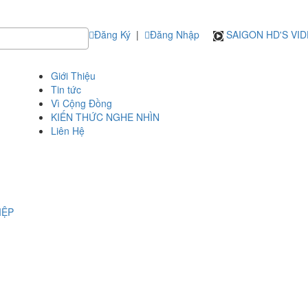
Đăng Ký
|
Đăng Nhập
SAIGON HD'S VI
Giới Thiệu
Tin tức
Vì Cộng Đồng
KIẾN THỨC NGHE NHÌN
Liên Hệ
IỆP