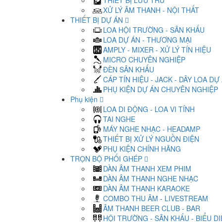
THIẾT BỊ LƯU TRỮ
XỬ LÝ ÂM THANH - NỘI THẤT
THIẾT BỊ DỰ ÁN
LOA HỘI TRƯỜNG - SÂN KHẤU
LOA DỰ ÁN - THƯƠNG MẠI
AMPLY - MIXER - XỬ LÝ TÍN HIỆU
MICRO CHUYÊN NGHIỆP
ĐÈN SÂN KHẤU
CÁP TÍN HIỆU - JACK - DÂY LOA DỰ
PHỤ KIỆN DỰ ÁN CHUYÊN NGHIỆP
Phụ kiện
LOA DI ĐỘNG - LOA VI TÍNH
TAI NGHE
MÁY NGHE NHẠC - HEADAMP
THIẾT BỊ XỬ LÝ NGUỒN ĐIỆN
PHỤ KIỆN CHÍNH HÃNG
TRỌN BỘ PHỐI GHÉP
DÀN ÂM THANH XEM PHIM
DÀN ÂM THANH NGHE NHẠC
DÀN ÂM THANH KARAOKE
COMBO THU ÂM - LIVESTREAM
ÂM THANH BEER CLUB - BAR
HỘI TRƯỜNG - SÂN KHẤU - BIỂU D