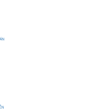
 ÁN
IỄN