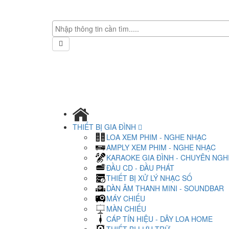
THIẾT BỊ GIA ĐÌNH
LOA XEM PHIM - NGHE NHẠC
AMPLY XEM PHIM - NGHE NHẠC
KARAOKE GIA ĐÌNH - CHUYÊN NGH
ĐẦU CD - ĐẦU PHÁT
THIẾT BỊ XỬ LÝ NHẠC SỐ
DÀN ÂM THANH MINI - SOUNDBAR
MÁY CHIẾU
MÀN CHIẾU
CÁP TÍN HIỆU - DÂY LOA HOME