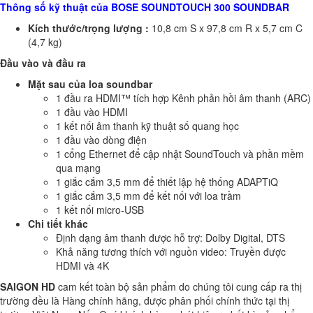
Thông số kỹ thuật của BOSE SOUNDTOUCH 300 SOUNDBAR
Kích thước/trọng lượng :
10,8 cm S x 97,8 cm R x 5,7 cm C
(4,7 kg)
Đầu vào và đầu ra
Mặt sau của loa soundbar
1 đầu ra HDMI™ tích hợp Kênh phản hồi âm thanh (ARC)
1 đầu vào HDMI
1 kết nối âm thanh kỹ thuật số quang học
1 đầu vào dòng điện
1 cổng Ethernet để cập nhật SoundTouch và phần mềm
qua mạng
1 giắc cắm 3,5 mm để thiết lập hệ thống ADAPTiQ
1 giắc cắm 3,5 mm để kết nối với loa trầm
1 kết nối micro-USB
Chi tiết khác
Định dạng âm thanh được hỗ trợ: Dolby Digital, DTS
Khả năng tương thích với nguồn video: Truyền được
HDMI và 4K
SAIGON HD
cam kết toàn bộ sản phẩm do chúng tôi cung cấp ra thị
trường đều là Hàng chính hãng, được phân phối chính thức tại thị