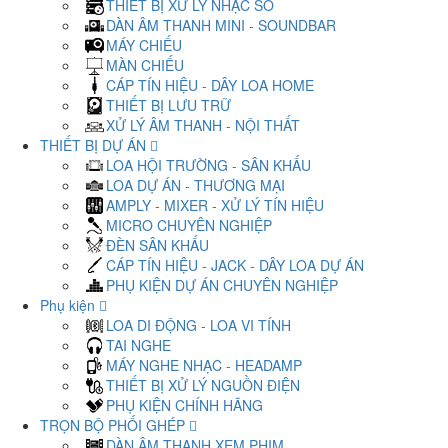
THIẾT BỊ XỬ LÝ NHẠC SỐ
DÀN ÂM THANH MINI - SOUNDBAR
MÁY CHIẾU
MÀN CHIẾU
CÁP TÍN HIỆU - DÂY LOA HOME
THIẾT BỊ LƯU TRỮ
XỬ LÝ ÂM THANH - NỘI THẤT
THIẾT BỊ DỰ ÁN
LOA HỘI TRƯỜNG - SÂN KHẤU
LOA DỰ ÁN - THƯƠNG MẠI
AMPLY - MIXER - XỬ LÝ TÍN HIỆU
MICRO CHUYÊN NGHIỆP
ĐÈN SÂN KHẤU
CÁP TÍN HIỆU - JACK - DÂY LOA DỰ ÁN
PHỤ KIỆN DỰ ÁN CHUYÊN NGHIỆP
Phụ kiện
LOA DI ĐỘNG - LOA VI TÍNH
TAI NGHE
MÁY NGHE NHẠC - HEADAMP
THIẾT BỊ XỬ LÝ NGUỒN ĐIỆN
PHỤ KIỆN CHÍNH HÃNG
TRỌN BỘ PHỐI GHÉP
DÀN ÂM THANH XEM PHIM