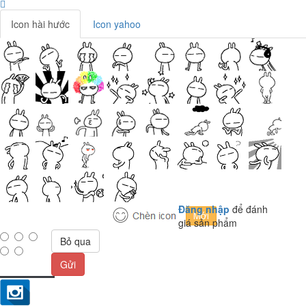
Icon hài hước
Icon yahoo
Đăng nhập
để đánh
giá sản phẩm
Bỏ qua
Gửi