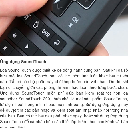
Ứng dụng SoundTouch
Loa SoundTouch được thiết kế để đồng hành cùng bạn. Sau khi đã sở
hữu một loa SoundTouch, bạn có thể thêm linh kiện khác bất cứ khi
nào. Tất cả các bộ phận này phối hợp hoàn hảo với nhau. Do đó, khi
bạn di chuyển giữa các phòng thì âm nhạc luôn theo từng bước chân.
Ứng dụng SoundTouch miễn phí giúp bạn kiểm soát tốt hơn loa
soundbar SoundTouch 300, thực chất là mọi sản phẩm SoundTouch,
từ điện thoại thông minh hoặc máy tính bảng. Sử dụng ứng dụng này
để duyệt tìm các bản nhạc và kiểm soát âm nhạc khắp nơi trong nhà
của bạn. Bạn có thể bắt đầu phát nhạc ngay, hoặc sử dụng ứng dụng
SoundTouch để cá nhân hóa các thiết lập trước theo các kênh và bản
nhạc yêu thích.