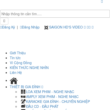
Đăng Ký
|
Đăng Nhập
SAIGON HD'S VIDEO
Giới Thiệu
Tin tức
Vì Cộng Đồng
KIẾN THỨC NGHE NHÌN
Liên Hệ
THIẾT BỊ GIA ĐÌNH
LOA XEM PHIM - NGHE NHẠC
AMPLY XEM PHIM - NGHE NHẠC
KARAOKE GIA ĐÌNH - CHUYÊN NGHIỆP
ĐẦU CD - ĐẦU PHÁT