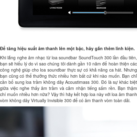
Để tăng hiệu suất âm thanh lên một bậc, hãy gắn thêm linh kiện.
Khi lắng nghe âm nhạc từ loa soundbar SoundTouch 300 lần đầu tiên,
bạn sẽ hiểu lý do vì sao chúng tôi dành gần 10 năm để hoàn thiện các
công nghệ giúp cho loa soundbar thực sự có khả năng ca hát. Nhưng
bạn cũng có thể thưởng thức nhiều hơn bất cứ khi nào muốn. Bạn chỉ
cần bổ sung loa trầm không dây Acoustimass 300. Đó là sự khác biệt
giữa việc nghe thấy âm trầm và cảm nhận tiếng sấm rền. Bạn thậm
chí muốn nhiều hơn nữa? Vậy thì hãy kết hợp loa này với loa âm thanh
vòm không dây Virtually Invisible 300 để có âm thanh vòm toàn dải.