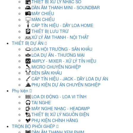
THIẾT BỊ XỬ LÝ NHẠC SỐ
DÀN ÂM THANH MINI - SOUNDBAR
MÁY CHIẾU
MÀN CHIẾU
CÁP TÍN HIỆU - DÂY LOA HOME
THIẾT BỊ LƯU TRỮ
XỬ LÝ ÂM THANH - NỘI THẤT
THIẾT BỊ DỰ ÁN
LOA HỘI TRƯỜNG - SÂN KHẤU
LOA DỰ ÁN - THƯƠNG MẠI
AMPLY - MIXER - XỬ LÝ TÍN HIỆU
MICRO CHUYÊN NGHIỆP
ĐÈN SÂN KHẤU
CÁP TÍN HIỆU - JACK - DÂY LOA DỰ ÁN
PHỤ KIỆN DỰ ÁN CHUYÊN NGHIỆP
Phụ kiện
LOA DI ĐỘNG - LOA VI TÍNH
TAI NGHE
MÁY NGHE NHẠC - HEADAMP
THIẾT BỊ XỬ LÝ NGUỒN ĐIỆN
PHỤ KIỆN CHÍNH HÃNG
TRỌN BỘ PHỐI GHÉP
DÀN ÂM THANH XEM PHIM