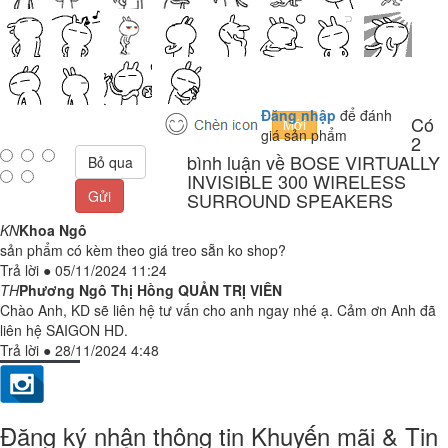
Đăng nhập
để đánh
Có
giá sản phẩm
2
bình luận về BOSE VIRTUALLY
Bỏ qua
INVISIBLE 300 WIRELESS
Gửi
SURROUND SPEAKERS
KN
Khoa Ngô
sản phẩm có kèm theo giá treo sẵn ko shop?
Trả lời
●
05/11/2024 11:24
TH
Phương Ngô Thị Hồng
QUẢN TRỊ VIÊN
Chào Anh, KD sẽ liên hệ tư vấn cho anh ngay nhé ạ. Cảm ơn Anh đã
liên hệ SAIGON HD.
Trả lời
●
28/11/2024 4:48
Đăng ký nhận thông tin Khuyến mãi & Tin