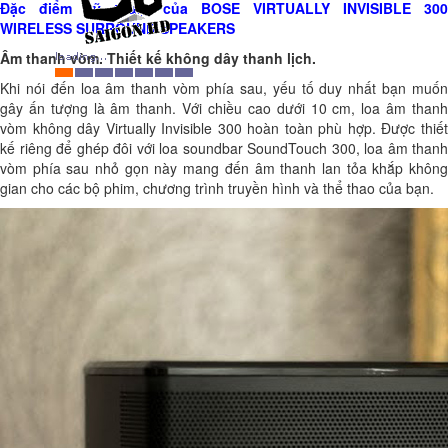
Đặc điểm kỹ thuật của BOSE VIRTUALLY INVISIBLE 300
WIRELESS SURROUND SPEAKERS
Âm thanh vòm. Thiết kế không dây thanh lịch.
Khi nói đến loa âm thanh vòm phía sau, yếu tố duy nhất bạn muốn
gây ấn tượng là âm thanh. Với chiều cao dưới 10 cm, loa âm thanh
vòm không dây Virtually Invisible 300 hoàn toàn phù hợp. Được thiết
kế riêng để ghép đôi với
loa soundbar SoundTouch 300
, loa âm thanh
vòm phía sau nhỏ gọn này mang đến âm thanh lan tỏa khắp không
gian cho các bộ phim, chương trình truyền hình và thể thao của bạn.