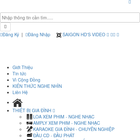
Đăng Ký
|
Đăng Nhập
SAIGON HD'S VIDEO
Giới Thiệu
Tin tức
Vì Cộng Đồng
KIẾN THỨC NGHE NHÌN
Liên Hệ
THIẾT BỊ GIA ĐÌNH
LOA XEM PHIM - NGHE NHẠC
AMPLY XEM PHIM - NGHE NHẠC
KARAOKE GIA ĐÌNH - CHUYÊN NGHIỆP
ĐẦU CD - ĐẦU PHÁT