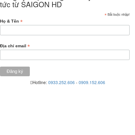
tức từ SAIGON HD
*
Bắt buộc nhập!
*
Họ & Tên
*
Địa chỉ email
Hotline:
0933.252.606
-
0909.152.606