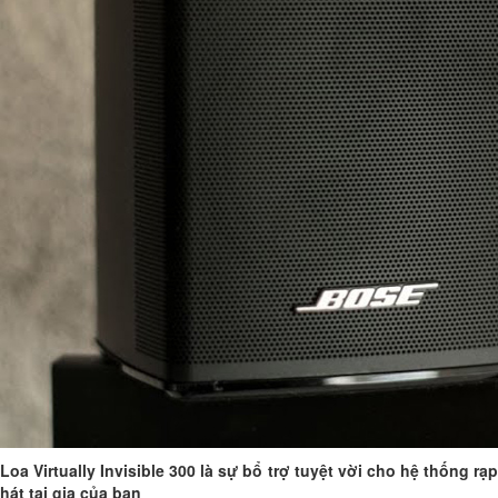
Loa Virtually Invisible 300 là sự bổ trợ tuyệt vời cho hệ thống rạp
hát tại gia của bạn