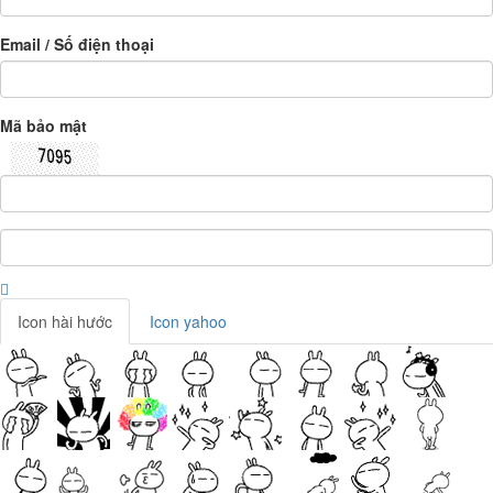
Email / Số điện thoại
Mã bảo mật
Icon hài hước
Icon yahoo