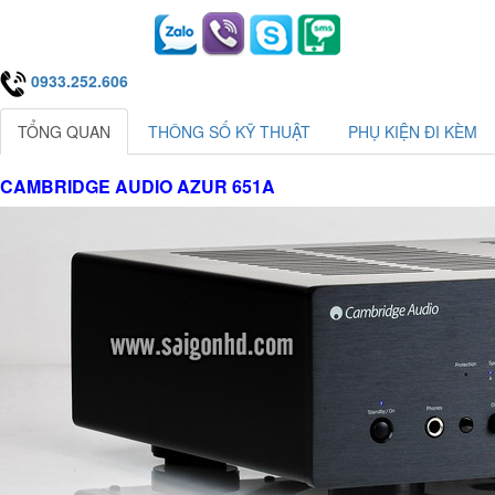
0933.252.606
TỔNG QUAN
THÔNG SỐ KỸ THUẬT
PHỤ KIỆN ĐI KÈM
CAMBRIDGE AUDIO AZUR 651A