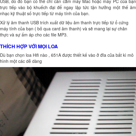
USB, do đó bạn có thể chỉ cần cắm máy Mac hoặc máy PC của bạn
trực tiếp vào bộ khuếch đại để ngay lập tức tận hưởng một thế âm
nhạc kỹ thuật số trực tiếp từ máy tính của bạn.
Xử lý âm thanh USB trích xuất dữ liệu âm thanh trực tiếp từ ổ cứng
máy tính của bạn ( bỏ qua card âm thanh) và sẽ mang lại sự chân
thực và sự ấm áp cho các file MP3.
THÍCH HỢP VỚI MỌI LOA
Dù bạn chọn loa Hifi nào , 651A được thiết kế vào ở đĩa của bất kì mô
hình một các dễ dàng