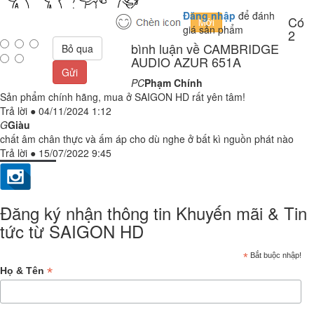
Đăng nhập
để đánh
Có
giá sản phẩm
2
bình luận về CAMBRIDGE
Bỏ qua
AUDIO AZUR 651A
Gửi
PC
Phạm Chính
Sản phẩm chính hãng, mua ở SAIGON HD rất yên tâm!
Trả lời
●
04/11/2024 1:12
G
Giàu
chất âm chân thực và ấm áp cho dù nghe ở bất kì nguồn phát nào
Trả lời
●
15/07/2022 9:45
Đăng ký nhận thông tin Khuyến mãi & Tin
tức từ SAIGON HD
*
Bắt buộc nhập!
*
Họ & Tên