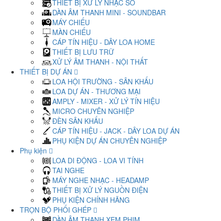
THIẾT BỊ XỬ LÝ NHẠC SỐ
DÀN ÂM THANH MINI - SOUNDBAR
MÁY CHIẾU
MÀN CHIẾU
CÁP TÍN HIỆU - DÂY LOA HOME
THIẾT BỊ LƯU TRỮ
XỬ LÝ ÂM THANH - NỘI THẤT
THIẾT BỊ DỰ ÁN
LOA HỘI TRƯỜNG - SÂN KHẤU
LOA DỰ ÁN - THƯƠNG MẠI
AMPLY - MIXER - XỬ LÝ TÍN HIỆU
MICRO CHUYÊN NGHIỆP
ĐÈN SÂN KHẤU
CÁP TÍN HIỆU - JACK - DÂY LOA DỰ ÁN
PHỤ KIỆN DỰ ÁN CHUYÊN NGHIỆP
Phụ kiện
LOA DI ĐỘNG - LOA VI TÍNH
TAI NGHE
MÁY NGHE NHẠC - HEADAMP
THIẾT BỊ XỬ LÝ NGUỒN ĐIỆN
PHỤ KIỆN CHÍNH HÃNG
TRỌN BỘ PHỐI GHÉP
DÀN ÂM THANH XEM PHIM