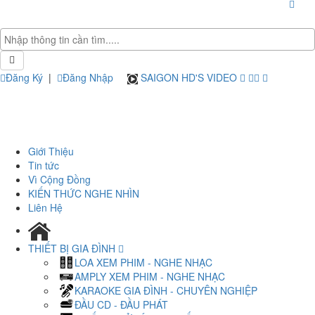
Đăng Ký
|
Đăng Nhập
SAIGON HD'S VIDEO
Giới Thiệu
Tin tức
Vì Cộng Đồng
KIẾN THỨC NGHE NHÌN
Liên Hệ
THIẾT BỊ GIA ĐÌNH
LOA XEM PHIM - NGHE NHẠC
AMPLY XEM PHIM - NGHE NHẠC
KARAOKE GIA ĐÌNH - CHUYÊN NGHIỆP
ĐẦU CD - ĐẦU PHÁT