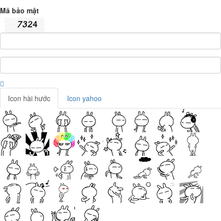
Mã bảo mật
Icon hài hước
Icon yahoo