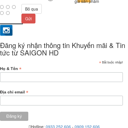
giá sản phẩm
Bỏ qua
Gửi
Đăng ký nhận thông tin Khuyến mãi & Tin
tức từ SAIGON HD
*
Bắt buộc nhập!
*
Họ & Tên
*
Địa chỉ email
Hotline:
0933.252.606
-
0909.152.606