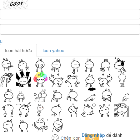
Icon hài hước
Icon yahoo
Đăng nhập
để đánh