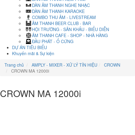
DÀN ÂM THANH NGHE NHẠC
DÀN ÂM THANH KARAOKE
COMBO THU ÂM - LIVESTREAM
ÂM THANH BEER CLUB - BAR
HỘI TRƯỜNG - SÂN KHẤU - BIỂU DIỄN
ÂM THANH CAFE - SHOP - NHÀ HÀNG
ĐẦU PHÁT - Ổ CỨNG
DỰ ÁN TIÊU BIỂU
Khuyến mãi & Sự kiện
Trang chủ
AMPLY - MIXER - XỬ LÝ TÍN HIỆU
CROWN
CROWN MA 12000i
CROWN MA 12000i