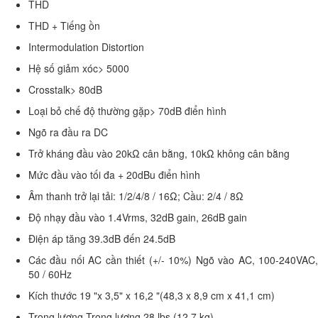
THD
THD + Tiếng ồn
Intermodulation Distortion
Hệ số giảm xóc> 5000
Crosstalk> 80dB
Loại bỏ chế độ thường gặp> 70dB điển hình
Ngõ ra đầu ra DC
Trở kháng đầu vào 20kΩ cân bằng, 10kΩ không cân bằng
Mức đầu vào tối đa + 20dBu điển hình
Âm thanh trở lại tải: 1/2/4/8 / 16Ω; Cầu: 2/4 / 8Ω
Độ nhạy đầu vào 1.4Vrms, 32dB gain, 26dB gain
Điện áp tăng 39.3dB đến 24.5dB
Các đầu nối AC cần thiết (+/- 10%) Ngõ vào AC, 100-240VAC,
50 / 60Hz
Kích thước 19 "x 3,5" x 16,2 "(48,3 x 8,9 cm x 41,1 cm)
Trọng lượng Trọng lượng 28 lbs (12,7 kg)