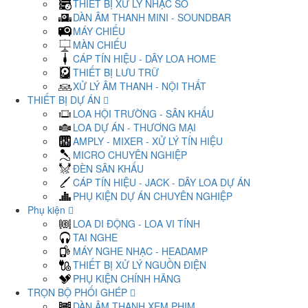
THIẾT BỊ XỬ LÝ NHẠC SỐ
DÀN ÂM THANH MINI - SOUNDBAR
MÁY CHIẾU
MÀN CHIẾU
CÁP TÍN HIỆU - DÂY LOA HOME
THIẾT BỊ LƯU TRỮ
XỬ LÝ ÂM THANH - NỘI THẤT
THIẾT BỊ DỰ ÁN
LOA HỘI TRƯỜNG - SÂN KHẤU
LOA DỰ ÁN - THƯƠNG MẠI
AMPLY - MIXER - XỬ LÝ TÍN HIỆU
MICRO CHUYÊN NGHIỆP
ĐÈN SÂN KHẤU
CÁP TÍN HIỆU - JACK - DÂY LOA DỰ ÁN
PHỤ KIỆN DỰ ÁN CHUYÊN NGHIỆP
Phụ kiện
LOA DI ĐỘNG - LOA VI TÍNH
TAI NGHE
MÁY NGHE NHẠC - HEADAMP
THIẾT BỊ XỬ LÝ NGUỒN ĐIỆN
PHỤ KIỆN CHÍNH HÃNG
TRỌN BỘ PHỐI GHÉP
DÀN ÂM THANH XEM PHIM