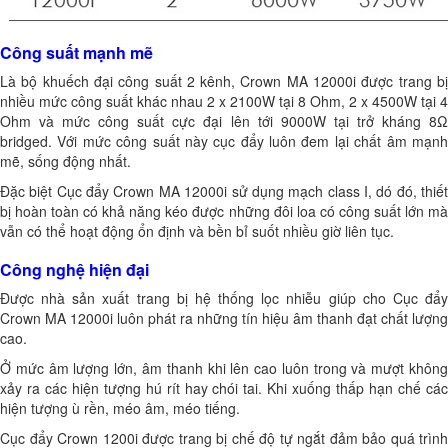
Công suất mạnh mẽ
Là bộ khuếch đại công suất 2 kênh, Crown MA 12000i được trang bị
nhiều mức công suất khác nhau 2 x 2100W tại 8 Ohm, 2 x 4500W tại 4
Ohm và mức công suất cực đại lên tới 9000W tại trở kháng 8Ω
bridged. Với mức công suất này cục đẩy luôn đem lại chất âm mạnh
mẽ, sống động nhất.
Đặc biệt Cục đẩy Crown MA 12000i sử dụng mạch class I, dó đó, thiết
bị hoàn toàn có khả năng kéo được những đôi loa có công suất lớn mà
vẫn có thể hoạt động ổn định và bền bỉ suốt nhiều giờ liên tục.
Công nghệ hiện đại
Được nhà sản xuất trang bị hệ thống lọc nhiễu giúp cho Cục đẩy
Crown MA 12000i luôn phát ra những tín hiệu âm thanh đạt chất lượng
cao.
Ở mức âm lượng lớn, âm thanh khi lên cao luôn trong và mượt không
xảy ra các hiện tượng hú rít hay chói tai. Khi xuống thấp hạn chế các
hiện tượng ù rền, méo âm, méo tiếng.
Cục đẩy Crown 1200i được trang bị chế độ tự ngắt đảm bảo quá trình