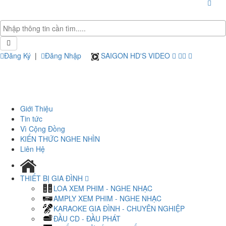
Đăng Ký
|
Đăng Nhập
SAIGON HD'S VIDEO
Giới Thiệu
Tin tức
Vì Cộng Đồng
KIẾN THỨC NGHE NHÌN
Liên Hệ
THIẾT BỊ GIA ĐÌNH
LOA XEM PHIM - NGHE NHẠC
AMPLY XEM PHIM - NGHE NHẠC
KARAOKE GIA ĐÌNH - CHUYÊN NGHIỆP
ĐẦU CD - ĐẦU PHÁT