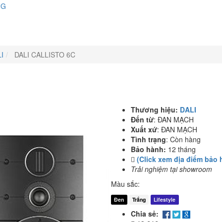
NG
I
DALI CALLISTO 6C
Thương hiệu:
DALI
Đến từ
:
ĐAN MẠCH
Xuất xứ
:
ĐAN MẠCH
Tình trạng
:
Còn hàng
Bảo hành:
12 tháng
(Click xem địa điểm bảo 
Trải nghiệm tại showroom
Màu sắc:
Đen
Trắng
Lifestyle
Chia sẻ: