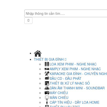
THIẾT BỊ GIA ĐÌNH
LOA XEM PHIM - NGHE NHẠC
AMPLY XEM PHIM - NGHE NHẠC
KARAOKE GIA ĐÌNH - CHUYÊN NGH
ĐẦU CD - ĐẦU PHÁT
THIẾT BỊ XỬ LÝ NHẠC SỐ
DÀN ÂM THANH MINI - SOUNDBAR
MÁY CHIẾU
MÀN CHIẾU
CÁP TÍN HIỆU - DÂY LOA HOME