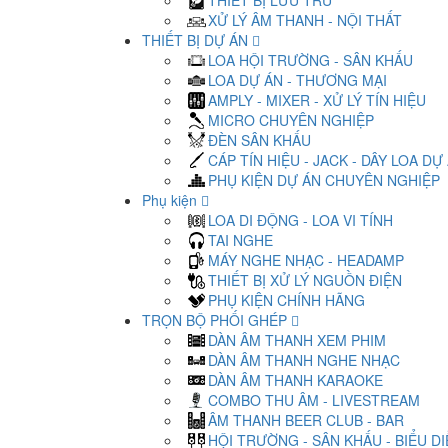
THIẾT BỊ LƯU TRỮ
XỬ LÝ ÂM THANH - NỘI THẤT
THIẾT BỊ DỰ ÁN
LOA HỘI TRƯỜNG - SÂN KHẤU
LOA DỰ ÁN - THƯƠNG MẠI
AMPLY - MIXER - XỬ LÝ TÍN HIỆU
MICRO CHUYÊN NGHIỆP
ĐÈN SÂN KHẤU
CÁP TÍN HIỆU - JACK - DÂY LOA DỰ
PHỤ KIỆN DỰ ÁN CHUYÊN NGHIỆP
Phụ kiện
LOA DI ĐỘNG - LOA VI TÍNH
TAI NGHE
MÁY NGHE NHẠC - HEADAMP
THIẾT BỊ XỬ LÝ NGUỒN ĐIỆN
PHỤ KIỆN CHÍNH HÃNG
TRỌN BỘ PHỐI GHÉP
DÀN ÂM THANH XEM PHIM
DÀN ÂM THANH NGHE NHẠC
DÀN ÂM THANH KARAOKE
COMBO THU ÂM - LIVESTREAM
ÂM THANH BEER CLUB - BAR
HỘI TRƯỜNG - SÂN KHẤU - BIỂU D