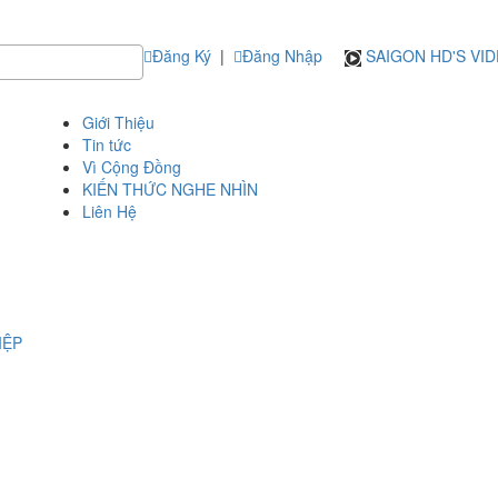
Đăng Ký
|
Đăng Nhập
SAIGON HD'S VI
Giới Thiệu
Tin tức
Vì Cộng Đồng
KIẾN THỨC NGHE NHÌN
Liên Hệ
IỆP