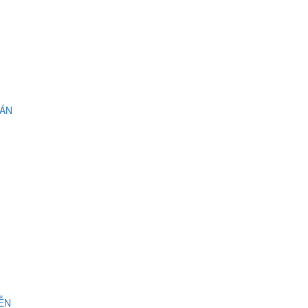
 ÁN
IỄN