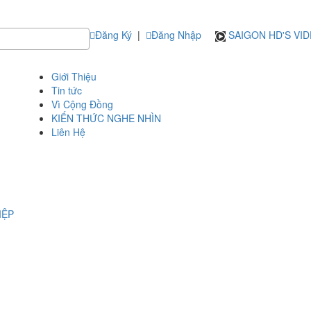
Đăng Ký
|
Đăng Nhập
SAIGON HD'S VI
Giới Thiệu
Tin tức
Vì Cộng Đồng
KIẾN THỨC NGHE NHÌN
Liên Hệ
IỆP