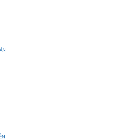
 ÁN
IỄN