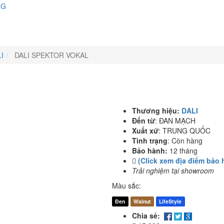
NG
I
DALI SPEKTOR VOKAL
Thương hiệu:
DALI
Đến từ
:
ĐAN MẠCH
Xuất xứ
:
TRUNG QUỐC
Tình trạng
:
Còn hàng
Bảo hành:
12 tháng
(Click xem địa điểm bảo 
Trải nghiệm tại showroom
Màu sắc:
Đen
Walnut
LifeStyle
Chia sẻ: