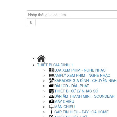
THIẾT BỊ GIA ĐÌNH
LOA XEM PHIM - NGHE NHẠC
AMPLY XEM PHIM - NGHE NHẠC
KARAOKE GIA ĐÌNH - CHUYÊN NGH
ĐẦU CD - ĐẦU PHÁT
THIẾT BỊ XỬ LÝ NHẠC SỐ
DÀN ÂM THANH MINI - SOUNDBAR
MÁY CHIẾU
MÀN CHIẾU
CÁP TÍN HIỆU - DÂY LOA HOME