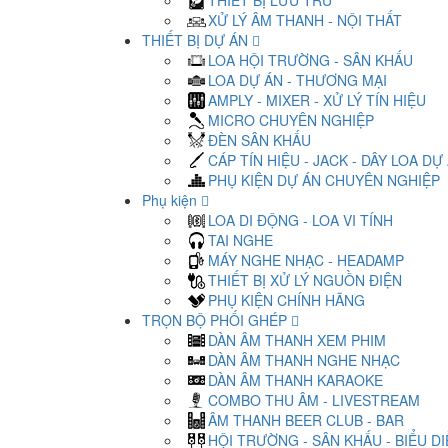
THIẾT BỊ LƯU TRỮ
XỬ LÝ ÂM THANH - NỘI THẤT
THIẾT BỊ DỰ ÁN
LOA HỘI TRƯỜNG - SÂN KHẤU
LOA DỰ ÁN - THƯƠNG MẠI
AMPLY - MIXER - XỬ LÝ TÍN HIỆU
MICRO CHUYÊN NGHIỆP
ĐÈN SÂN KHẤU
CÁP TÍN HIỆU - JACK - DÂY LOA DỰ
PHỤ KIỆN DỰ ÁN CHUYÊN NGHIỆP
Phụ kiện
LOA DI ĐỘNG - LOA VI TÍNH
TAI NGHE
MÁY NGHE NHẠC - HEADAMP
THIẾT BỊ XỬ LÝ NGUỒN ĐIỆN
PHỤ KIỆN CHÍNH HÃNG
TRỌN BỘ PHỐI GHÉP
DÀN ÂM THANH XEM PHIM
DÀN ÂM THANH NGHE NHẠC
DÀN ÂM THANH KARAOKE
COMBO THU ÂM - LIVESTREAM
ÂM THANH BEER CLUB - BAR
HỘI TRƯỜNG - SÂN KHẤU - BIỂU D