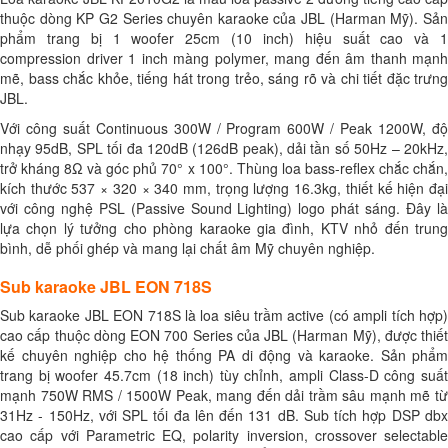
thuộc dòng KP G2 Series chuyên karaoke của JBL (Harman Mỹ). Sản
phẩm trang bị 1 woofer 25cm (10 inch) hiệu suất cao và 1
compression driver 1 inch màng polymer, mang đến âm thanh mạnh
mẽ, bass chắc khỏe, tiếng hát trong trẻo, sáng rõ và chi tiết đặc trưng
JBL.
Với công suất Continuous 300W / Program 600W / Peak 1200W, độ
nhạy 95dB, SPL tối đa 120dB (126dB peak), dải tần số 50Hz – 20kHz,
trở kháng 8Ω và góc phủ 70° x 100°. Thùng loa bass-reflex chắc chắn,
kích thước 537 × 320 × 340 mm, trọng lượng 16.3kg, thiết kế hiện đại
với công nghệ PSL (Passive Sound Lighting) logo phát sáng. Đây là
lựa chọn lý tưởng cho phòng karaoke gia đình, KTV nhỏ đến trung
bình, dễ phối ghép và mang lại chất âm Mỹ chuyên nghiệp.
Sub karaoke JBL EON 718S
Sub karaoke JBL EON 718S là loa siêu trầm active (có ampli tích hợp)
cao cấp thuộc dòng EON 700 Series của JBL (Harman Mỹ), được thiết
kế chuyên nghiệp cho hệ thống PA di động và karaoke. Sản phẩm
trang bị woofer 45.7cm (18 inch) tùy chỉnh, ampli Class-D công suất
mạnh 750W RMS / 1500W Peak, mang đến dải trầm sâu mạnh mẽ từ
31Hz - 150Hz, với SPL tối đa lên đến 131 dB. Sub tích hợp DSP dbx
cao cấp với Parametric EQ, polarity inversion, crossover selectable