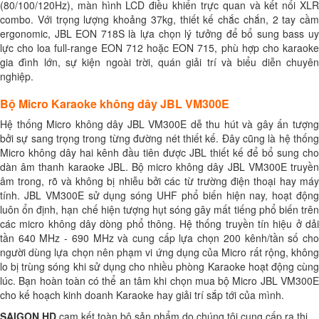
(80/100/120Hz), màn hình LCD điều khiển trực quan và kết nối XLR
combo. Với trọng lượng khoảng 37kg, thiết kế chắc chắn, 2 tay cầm
ergonomic, JBL EON 718S là lựa chọn lý tưởng để bổ sung bass uy
lực cho loa full-range EON 712 hoặc EON 715, phù hợp cho karaoke
gia đình lớn, sự kiện ngoài trời, quán giải trí và biểu diễn chuyên
nghiệp.
Bộ Micro Karaoke không dây JBL VM300E
Hệ thống Micro không dây JBL VM300E dễ thu hút và gây ấn tượng
bởi sự sang trọng trong từng đường nét thiết kế. Đây cũng là hệ thống
Micro không dây hai kênh đầu tiên được JBL thiết kế để bổ sung cho
dàn âm thanh karaoke JBL. Bộ micro không dây JBL VM300E truyền
âm trong, rõ và không bị nhiễu bởi các từ trường điện thoại hay máy
tính. JBL VM300E sử dụng sóng UHF phổ biến hiện nay, hoạt động
luôn ổn định, hạn chế hiện tượng hụt sóng gây mất tiếng phổ biến trên
các micro không dây dòng phổ thông. Hệ thống truyền tín hiệu ở dải
tần 640 MHz - 690 MHz và cung cấp lựa chọn 200 kênh/tần số cho
người dùng lựa chọn nên phạm vi ứng dụng của Micro rất rộng, không
lo bị trùng sóng khi sử dụng cho nhiều phòng Karaoke hoạt động cùng
lúc. Bạn hoàn toàn có thể an tâm khi chọn mua bộ Micro JBL VM300E
cho kế hoạch kinh doanh Karaoke hay giải trí sắp tới của mình.
SAIGON HD
cam kết toàn bộ sản phẩm do chúng tôi cung cấp ra thị