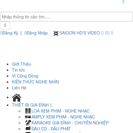
Đăng Ký
|
Đăng Nhập
SAIGON HD'S VIDEO
Giới Thiệu
Tin tức
Vì Cộng Đồng
KIẾN THỨC NGHE NHÌN
Liên Hệ
THIẾT BỊ GIA ĐÌNH
LOA XEM PHIM - NGHE NHẠC
AMPLY XEM PHIM - NGHE NHẠC
KARAOKE GIA ĐÌNH - CHUYÊN NGHIỆP
ĐẦU CD - ĐẦU PHÁT