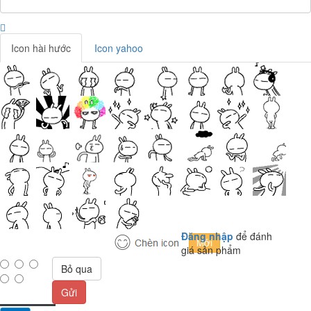
Icon hài hước
Icon yahoo
Đăng nhập
để đánh
giá sản phẩm
Bỏ qua
Gửi