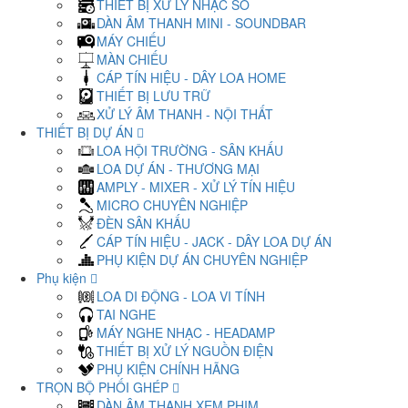
THIẾT BỊ XỬ LÝ NHẠC SỐ
DÀN ÂM THANH MINI - SOUNDBAR
MÁY CHIẾU
MÀN CHIẾU
CÁP TÍN HIỆU - DÂY LOA HOME
THIẾT BỊ LƯU TRỮ
XỬ LÝ ÂM THANH - NỘI THẤT
THIẾT BỊ DỰ ÁN
LOA HỘI TRƯỜNG - SÂN KHẤU
LOA DỰ ÁN - THƯƠNG MẠI
AMPLY - MIXER - XỬ LÝ TÍN HIỆU
MICRO CHUYÊN NGHIỆP
ĐÈN SÂN KHẤU
CÁP TÍN HIỆU - JACK - DÂY LOA DỰ ÁN
PHỤ KIỆN DỰ ÁN CHUYÊN NGHIỆP
Phụ kiện
LOA DI ĐỘNG - LOA VI TÍNH
TAI NGHE
MÁY NGHE NHẠC - HEADAMP
THIẾT BỊ XỬ LÝ NGUỒN ĐIỆN
PHỤ KIỆN CHÍNH HÃNG
TRỌN BỘ PHỐI GHÉP
DÀN ÂM THANH XEM PHIM