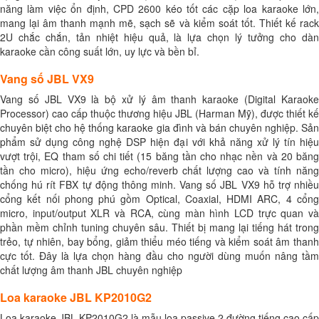
năng làm việc ổn định, CPD 2600 kéo tốt các cặp loa karaoke lớn,
mang lại âm thanh mạnh mẽ, sạch sẽ và kiểm soát tốt. Thiết kế rack
2U chắc chắn, tản nhiệt hiệu quả, là lựa chọn lý tưởng cho dàn
karaoke cần công suất lớn, uy lực và bền bỉ.
Vang số JBL VX9
Vang số JBL VX9 là bộ xử lý âm thanh karaoke (Digital Karaoke
Processor) cao cấp thuộc thương hiệu JBL (Harman Mỹ), được thiết kế
chuyên biệt cho hệ thống karaoke gia đình và bán chuyên nghiệp. Sản
phẩm sử dụng công nghệ DSP hiện đại với khả năng xử lý tín hiệu
vượt trội, EQ tham số chi tiết (15 băng tần cho nhạc nền và 20 băng
tần cho micro), hiệu ứng echo/reverb chất lượng cao và tính năng
chống hú rít FBX tự động thông minh. Vang số JBL VX9 hỗ trợ nhiều
cổng kết nối phong phú gồm Optical, Coaxial, HDMI ARC, 4 cổng
micro, input/output XLR và RCA, cùng màn hình LCD trực quan và
phần mềm chỉnh tuning chuyên sâu. Thiết bị mang lại tiếng hát trong
trẻo, tự nhiên, bay bổng, giảm thiểu méo tiếng và kiểm soát âm thanh
cực tốt. Đây là lựa chọn hàng đầu cho người dùng muốn nâng tầm
chất lượng âm thanh JBL chuyên nghiệp
Loa karaoke JBL KP2010G2
Loa karaoke JBL KP2010G2 là mẫu loa passive 2 đường tiếng cao cấp