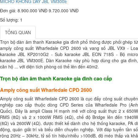
MICRO KHÔNG DÂY JBL VM300E
Đơn giá:
8.900.000 VNĐ
9.720.000 VNĐ
Số lượng: 1
TỔNG QUAN
Trọn bộ dàn âm thanh Karaoke gia đình phổ thông được phối ghép từ
amply công suất Wharfedale CPD 2600 và vang số JBL VX9 - Loa
karaoke JBL KP2010G2 - Sub karaoke JBL EON 718S - Bộ micro
karaoke JBL VM300E. Dàn Karaoke này phù hợp dùng cho gia đình,
căn hộ ... với diện tích phòng có thể lên đến 40m2.
Trọn bộ dàn âm thanh Karaoke gia đình cao cấp
Amply công suất Wharfedale CPD 2600
Amply công suất Wharfedale CPD 2600 là cục đẩy công suất chuyên
nghiệp cao cấp thuộc dòng CPD Series của Wharfedale Pro (Anh
Quốc). Đây là ampli Class H mạnh mẽ với công suất thực 2 x 650W
RMS (8Ω) và 2 x 1000W RMS (4Ω), chế độ Bridge lên đến 1940W
(8Ω) và 2600W (4Ω). được thiết kế dành cho hệ thống karaoke, PA di
động, quán giải trí và biểu diễn chuyên nghiệp. Với đáp tuyến tần số
rộng 20Hz – 30kHz, tỷ số tín hiệu/nhiễu >100dB, độ méo thấp và khả