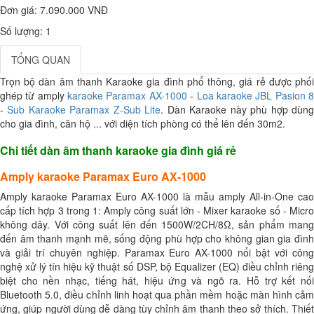
Đơn giá:
7.090.000 VNĐ
Số lượng: 1
TỔNG QUAN
Trọn bộ dàn âm thanh Karaoke gia đình phổ thông, giá rẻ được phối
ghép từ amply
karaoke Paramax AX-1000
-
Loa karaoke JBL Pasion 
-
Sub Karaoke Paramax Z-Sub Lite
. Dàn Karaoke này phù hợp dùn
cho gia đình, căn hộ ... với diện tích phòng có thể lên đến 30m2.
Chi tiết dàn âm thanh karaoke gia đình giá rẻ
Amply karaoke Paramax Euro AX-1000
Amply karaoke Paramax Euro AX-1000 là mẫu amply All-in-One cao
cấp tích hợp 3 trong 1: Amply công suất lớn - Mixer karaoke số - Micro
không dây. Với công suất lên đến 1500W/2CH/8Ω, sản phẩm mang
đến âm thanh mạnh mẽ, sống động phù hợp cho không gian gia đình
và giải trí chuyên nghiệp. Paramax Euro AX-1000 nổi bật với công
nghệ xử lý tín hiệu kỹ thuật số DSP, bộ Equalizer (EQ) điều chỉnh riêng
biệt cho nền nhạc, tiếng hát, hiệu ứng và ngõ ra. Hỗ trợ kết nối
Bluetooth 5.0, điều chỉnh linh hoạt qua phần mềm hoặc màn hình cảm
ứng, giúp người dùng dễ dàng tùy chỉnh âm thanh theo sở thích. Thiết