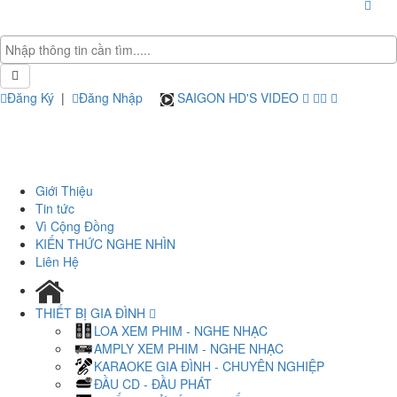
Đăng Ký
|
Đăng Nhập
SAIGON HD'S VIDEO
Giới Thiệu
Tin tức
Vì Cộng Đồng
KIẾN THỨC NGHE NHÌN
Liên Hệ
THIẾT BỊ GIA ĐÌNH
LOA XEM PHIM - NGHE NHẠC
AMPLY XEM PHIM - NGHE NHẠC
KARAOKE GIA ĐÌNH - CHUYÊN NGHIỆP
ĐẦU CD - ĐẦU PHÁT