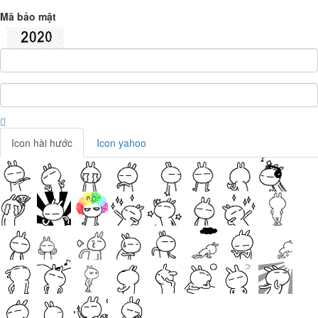
Mã bảo mật
Icon hài hước
Icon yahoo