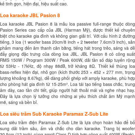
kế tinh gọn, hiện đại, hiệu suất cao.
Loa karaoke JBL Pasion 8
Loa karaoke JBL Pasion 8 là mẫu loa passive full-range thuộc dòng
Pasion Series cao cấp của JBL (Harman Mỹ), được thiết kế chuyên
biệt cho karaoke gia đình và không gian giải trí. Với cấu hình 2 đường
tiếng, 3 loa (1 woofer bass 20cm/8 inch + 2 tweeter 7.6cm/3 inch), sản
phẩm mang đến âm thanh cân bằng, tiếng hát trong trẻo, sáng và dễ
đẩy giọng đặc trưng của dòng loa JBL. JBL Pasion 8 có công suất
RMS 150W / Program 300W / Peak 600W, dải tần số đáp tuyến rộng
từ 53Hz - 17kHz, độ nhạy 88dB, trở kháng 8Ω. Thiết kế thùng loa
bass-reflex hiện đại, nhỏ gọn (kích thước 253 × 452 × 277 mm, trọng
lượng khoảng 8.67kg), dễ dàng phối ghép với amply karaoke, phù hợp
cho phòng hát gia đình từ 15-25m². Loa tái tạo tiếng bass chắc, trung
âm dày, cao tần chi tiết, giúp người hát thoải mái và nghe nhạc hay.
Đây là lựa chọn lý tưởng cho những ai yêu thích chất âm Mỹ mạnh
mẽ, sáng và bền bỉ.
Loa siêu trầm Sub Karaoke Paramax Z-Sub Lite
Loa siêu trầm điện Paramax Z-Sub Lite là lựa chọn hoàn hảo để bổ
sung dải trầm sâu, ấm và chắc cho dàn karaoke. Trang bị woofer
30.5cm (12 inch) cùng ampli Class-D tích hợp công suất 400W (Peak),