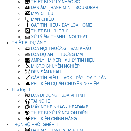
THIẾT BỊ XỬ LÝ NHẠC SỐ
DÀN ÂM THANH MINI - SOUNDBAR
MÁY CHIẾU
MÀN CHIẾU
CÁP TÍN HIỆU - DÂY LOA HOME
THIẾT BỊ LƯU TRỮ
XỬ LÝ ÂM THANH - NỘI THẤT
THIẾT BỊ DỰ ÁN
LOA HỘI TRƯỜNG - SÂN KHẤU
LOA DỰ ÁN - THƯƠNG MẠI
AMPLY - MIXER - XỬ LÝ TÍN HIỆU
MICRO CHUYÊN NGHIỆP
ĐÈN SÂN KHẤU
CÁP TÍN HIỆU - JACK - DÂY LOA DỰ ÁN
PHỤ KIỆN DỰ ÁN CHUYÊN NGHIỆP
Phụ kiện
LOA DI ĐỘNG - LOA VI TÍNH
TAI NGHE
MÁY NGHE NHẠC - HEADAMP
THIẾT BỊ XỬ LÝ NGUỒN ĐIỆN
PHỤ KIỆN CHÍNH HÃNG
TRỌN BỘ PHỐI GHÉP
DÀN ÂM THANH XEM PHIM